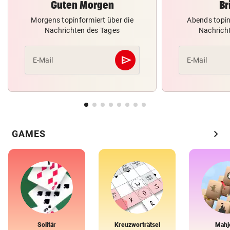
Guten Morgen
Br
Morgens topinformiert über die
Abends topin
Nachrichten des Tages
Nachrich
send
E-Mail
E-Mail
Abschicken
chevron_right
GAMES
Solitär
Kreuzworträtsel
Mahj