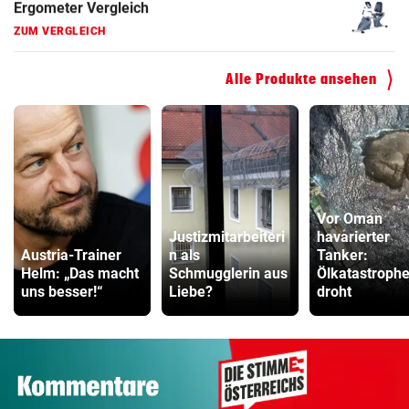
Hoverboard Vergleich
ZUM VERGLEICH
Alle Produkte ansehen
Kinderfahrrad Vergleich
ZUM VERGLEICH
Vor Oman
Justizmitarbeiteri
havarierter
Austria-Trainer
n als
Tanker:
Helm: „Das macht
Schmugglerin aus
Ölkatastroph
uns besser!“
Liebe?
droht