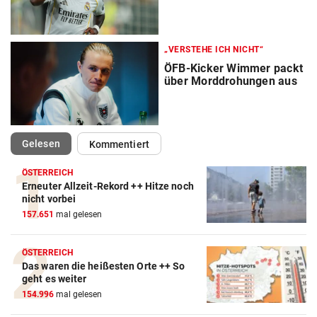
„VERSTEHE ICH NICHT“
ÖFB-Kicker Wimmer packt
über Morddrohungen aus
(ausgewählt)
Gelesen
Kommentiert
ÖSTERREICH
Erneuter Allzeit-Rekord ++ Hitze noch
nicht vorbei
157.651
mal gelesen
ÖSTERREICH
Action-Cam Vergleich
Das waren die heißesten Orte ++ So
ZUM VERGLEICH
geht es weiter
154.996
mal gelesen
Crosstrainer Vergleich