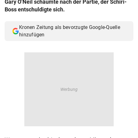
Gary O’Neil schäumte nach der Partie, der Schiri-
© Krone Multimedia GmbH & Co KG 2026
Boss entschuldigte sich.
Muthgasse 2, 1190 Wien
Kronen Zeitung als bevorzugte Google-Quelle
hinzufügen