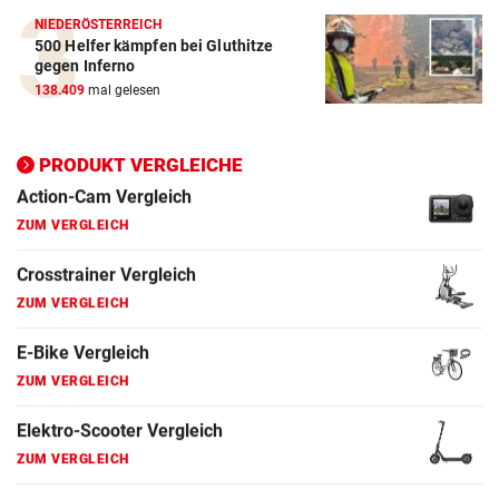
ZUM VERGLEICH
NIEDERÖSTERREICH
500 Helfer kämpfen bei Gluthitze
E-Bike Vergleich
gegen Inferno
ZUM VERGLEICH
138.409
mal gelesen
Elektro-Scooter Vergleich
PRODUKT VERGLEICHE
ZUM VERGLEICH
Ergometer Vergleich
ZUM VERGLEICH
Fahrrad Test
ZUM VERGLEICH
Fahrradanhänger Vergleich
ZUM VERGLEICH
Faszienrolle Vergleich
ZUM VERGLEICH