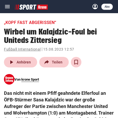
menu
account_circle
Navigation
Anmelden
Abo
close
Schließen
ein-/ausklappen
„KOPF FAST ABGERISSEN“
Abonnieren
Wirbel um Kalajdzic-Foul bei
Uniteds Zittersieg
account_circle
arrow_right
Anmelden
Fußball International
15.08.2023 12:57
pin_drop
arrow_right
Bundesland auswäh
Wien
play_arrow
Anhören
Teilen
bookmark
Merkliste
Von
krone Sport
Suchbegriff
search
Das nicht mit einem Pfiff geahndete Elferfoul an
eingeben
ÖFB-Stürmer Sasa Kalajdzic war der große
Aufreger der Partie zwischen Manchester United
und Wolverhampton (1:0) am Montagabend. Trainer