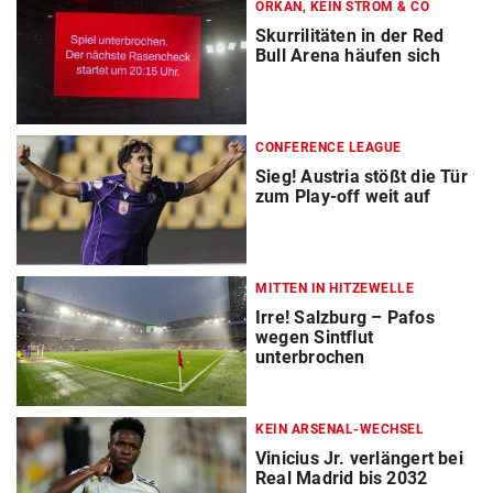
ORKAN, KEIN STROM & CO
Skurrilitäten in der Red
Bull Arena häufen sich
CONFERENCE LEAGUE
Sieg! Austria stößt die Tür
zum Play-off weit auf
MITTEN IN HITZEWELLE
Irre! Salzburg – Pafos
wegen Sintflut
unterbrochen
KEIN ARSENAL-WECHSEL
Vinicius Jr. verlängert bei
Real Madrid bis 2032