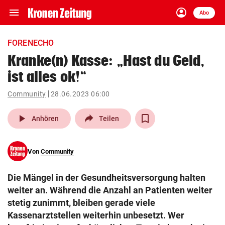
menu
account_circle
Navigation
Anmelden
Abo
close
Schließen
ein-/ausklappen
FORENECHO
Abonnieren
Kranke(n) Kasse: „Hast du Geld,
ist alles ok!“
account_circle
arrow_right
Anmelden
Community
28.06.2023 06:00
pin_drop
arrow_right
Bundesland auswäh
Wien
play_arrow
Anhören
Teilen
bookmark
Merkliste
Von
Community
Suchbegriff
search
Die Mängel in der Gesundheitsversorgung halten
eingeben
weiter an. Während die Anzahl an Patienten weiter
stetig zunimmt, bleiben gerade viele
Kassenarztstellen weiterhin unbesetzt. Wer