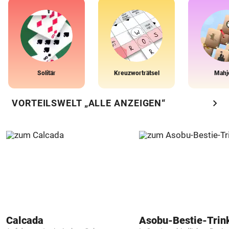
Solitär
Kreuzworträtsel
Mahj
chevron_right
VORTEILSWELT „ALLE ANZEIGEN“
Calcada
Asobu-Bestie-Trin