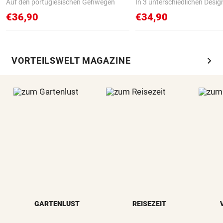
Auf den portugiesischen Gehwegen
In 3 unterschiedlichen Desig
€36,90
€34,90
chevron_right
VORTEILSWELT MAGAZINE
GARTENLUST
REISEZEIT