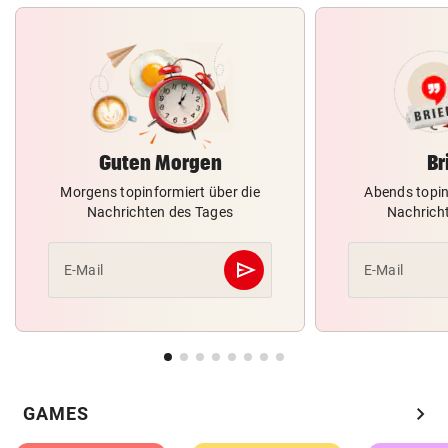
Guten Morgen
Br
Morgens topinformiert über die
Abends topin
Nachrichten des Tages
Nachrich
send
E-Mail
E-Mail
Abschicken
chevron_right
GAMES