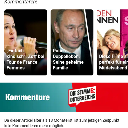
Kommentaren!
„Einfach
Putins
kindisch“: Zoff bei
Doppelleben:
Diese Filme s
Tour de France
Seine geheime
perfekt für ei
Femmes
Familie
Mädelsabend
Da dieser Artikel älter als 18 Monate ist, ist zum jetzigen Zeitpunkt
kein Kommentieren mehr möglich.