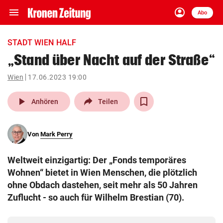
menu
account_circle
Navigation
Anmelden
Abo
close
Schließen
ein-/ausklappen
STADT WIEN HALF
Abonnieren
„Stand über Nacht auf der Straße“
account_circle
arrow_right
Wien
17.06.2023 19:00
Anmelden
play_arrow
Anhören
Teilen
pin_drop
arrow_right
Bundesland auswäh
Wien
bookmark
Von
Mark Perry
Merkliste
Weltweit einzigartig: Der „Fonds temporäres
Suchbegriff
Wohnen“ bietet in Wien Menschen, die plötzlich
search
eingeben
ohne Obdach dastehen, seit mehr als 50 Jahren
Zuflucht - so auch für Wilhelm Brestian (70).