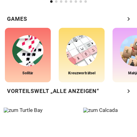
chevron_right
GAMES
Solitär
Kreuzworträtsel
Mahj
chevron_right
VORTEILSWELT „ALLE ANZEIGEN“