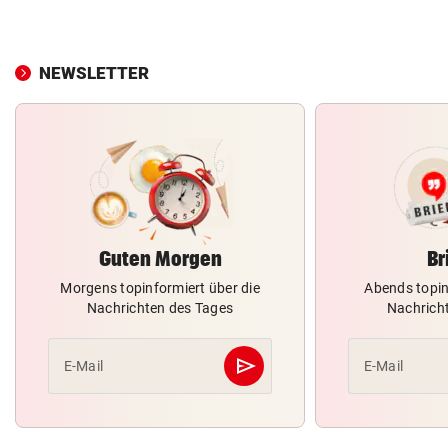
NEWSLETTER
Guten Morgen
Br
Morgens topinformiert über die
Abends topin
Nachrichten des Tages
Nachrich
send
E-Mail
E-Mail
Abschicken