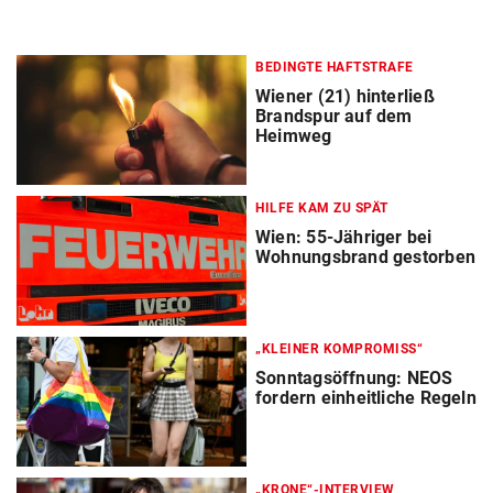
BEDINGTE HAFTSTRAFE
Wiener (21) hinterließ
Brandspur auf dem
Heimweg
HILFE KAM ZU SPÄT
Wien: 55-Jähriger bei
Wohnungsbrand gestorben
„KLEINER KOMPROMISS“
Sonntagsöffnung: NEOS
fordern einheitliche Regeln
„KRONE“-INTERVIEW