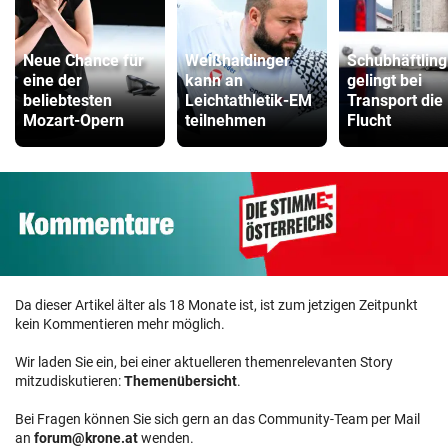
Neue Chance für
Weißhaidinger
Schubhäftling
eine der
kann an
gelingt bei
beliebtesten
Leichtathletik-EM
Transport die
Mozart-Opern
teilnehmen
Flucht
Da dieser Artikel älter als 18 Monate ist, ist zum jetzigen Zeitpunkt
kein Kommentieren mehr möglich.
Wir laden Sie ein, bei einer aktuelleren themenrelevanten Story
mitzudiskutieren:
Themenübersicht
.
Bei Fragen können Sie sich gern an das Community-Team per Mail
an
forum@krone.at
wenden.