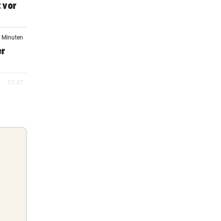
 vor
9 Minuten
er
07:47
olin“
07:42
t für
06:29
rt um
Guten Morgen
Morgens topinformiert über die
06:11