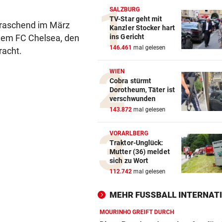
SALZBURG
TV-Star geht mit
rraschend im März
Kanzler Stocker hart
 dem FC Chelsea, den
ins Gericht
146.461
mal gelesen
racht.
WIEN
Cobra stürmt
Dorotheum, Täter ist
verschwunden
143.872
mal gelesen
VORARLBERG
Traktor-Unglück:
Mutter (36) meldet
sich zu Wort
112.742
mal gelesen
MEHR FUSSBALL INTERNATI
MOURINHO GREIFT DURCH