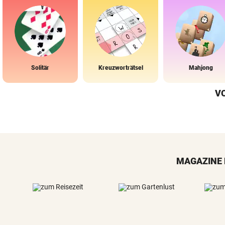
Solitär
Kreuzworträtsel
Mahjong
V
MAGAZINE 