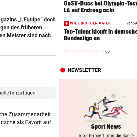
OeSV-Duos bei Olympia-Test
LA auf Endrang acht
gazins „L‘Equipe“ doch
WIE EINST DER VATER
vor 5
ngen des früheren
Top-Talent klopft in deutsch
en Meister sind nach
Bundesliga an
SCHLUSSTAG WARTET
Röber am Podest, „Captain C
stark verbessert
NEWSLETTER
MOURINHO GREIFT DURCH
Diese Regeln gelten ab sofor
uelle hinzufügen
die Real-Spieler
VEREIN NIMMT ABSCHIED
liche Zusammenarbeit
Steirischer Unterligist traue
utsche als Favorit auf
19-Jährigen
Sport News
Topinformiert über die Sport-
POLIN SCHIMPFT