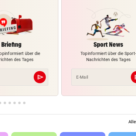
Briefing
Sport News
opinformiert über die
Topinformiert über die Sport
ichten des Tages
Nachrichten des Tages
send
s
E-Mail
Abschicken
Alle