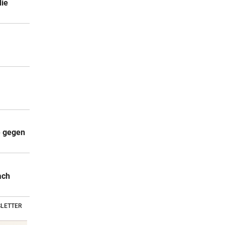
die
e gegen
ach
LETTER