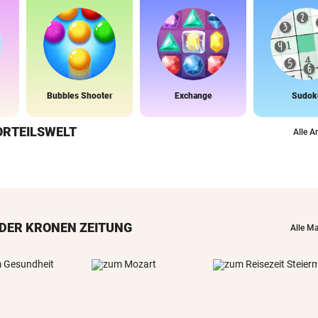
Bubbles Shooter
Exchange
Sudok
ORTEILSWELT
Alle A
DER KRONEN ZEITUNG
Alle M