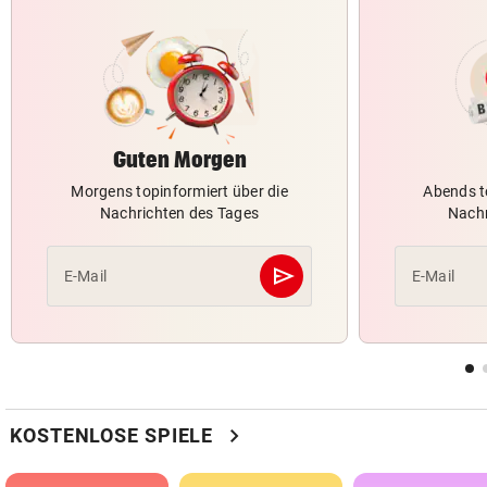
Guten Morgen
Morgens topinformiert über die
Abends t
Nachrichten des Tages
Nachr
send
E-Mail
E-Mail
Abschicken
chevron_right
KOSTENLOSE SPIELE