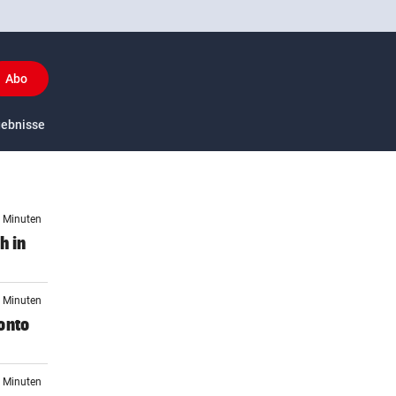
Abo
y
gebnisse
US-Sport
7 Minuten
h in
2 Minuten
onto
5 Minuten