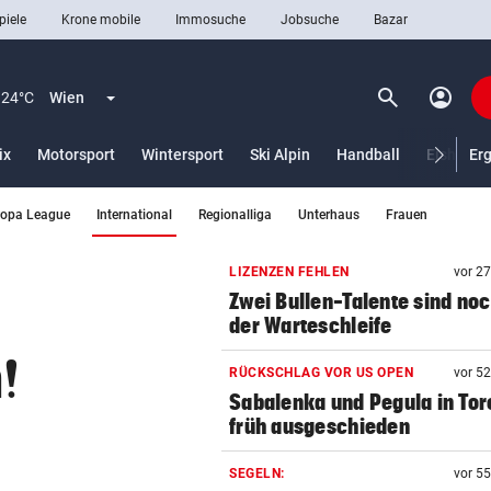
piele
Krone mobile
Immosuche
Jobsuche
Bazar
search
account_circle
Menü aufklappen
Suchen
24°C
Wien
ix
Motorsport
Wintersport
Ski Alpin
Handball
Eishocke
Er
(ausgewählt)
ropa League
International
Regionalliga
Unterhaus
Frauen
len
LIZENZEN FEHLEN
vor 2
Zwei Bullen-Talente sind noc
der Warteschleife
!
RÜCKSCHLAG VOR US OPEN
vor 5
Sabalenka und Pegula in Tor
früh ausgeschieden
SEGELN:
vor 5