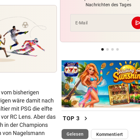
Nachrichten des Tages
„Einfach kindisch“: Zoff bei 
de France Femmes
se
E-Mail
KEINE SPUR ...
Fake-Hochzeit! Ronaldo hat 
getäuscht
VATER VERSTORBEN
Lionel Messi reist mit Privatj
Trauerfeier
s vom bisherigen
rigen wäre damit nach
ier mit PSG die elfte
 vor RC Lens. Aber das
chevron_right
TOP 3
üh in der Champions
ch von Nagelsmann
(ausgewählt)
Gelesen
Kommentiert