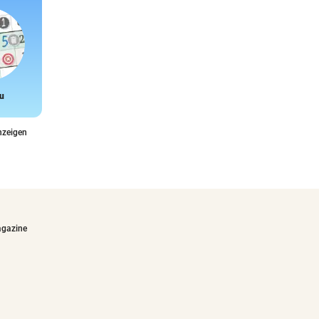
u
Snake
nzeigen
agazine