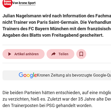
Von
krone Sport
© Krone Multimedia GmbH & Co KG 2026
Muthgasse 2, 1190 Wien
Julian Nagelsmann wird nach Information des Fachma
nicht Trainer von Paris Saint-Germain. Die Verhandlu
Trainers des FC Bayern München mit dem französisch
Angaben des Blatts vom Freitagabend gescheitert.
play_arrow
Artikel anhören
Teilen
Kronen Zeitung als bevorzugte Google-Q
Die beiden Parteien hätten entschieden, auf eine mög
zu verzichten, hieß es. Zuletzt war der 35 Jahre alte De
den Trainerposten bei PSG gehandelt worden.