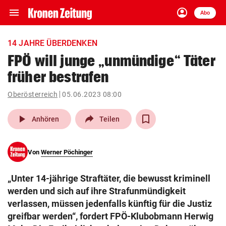
menu
account_circle
Navigation
Anmelden
Abo
close
Schließen
ein-/ausklappen
14 JAHRE ÜBERDENKEN
Abonnieren
FPÖ will junge „unmündige“ Täter
früher bestrafen
account_circle
arrow_right
Anmelden
Oberösterreich
05.06.2023 08:00
pin_drop
arrow_right
Bundesland auswäh
Wien
play_arrow
Anhören
Teilen
bookmark
Merkliste
Von
Werner Pöchinger
Suchbegriff
search
„Unter 14-jährige Straftäter, die bewusst kriminell
eingeben
werden und sich auf ihre Strafunmündigkeit
verlassen, müssen jedenfalls künftig für die Justiz
greifbar werden“, fordert FPÖ-Klubobmann Herwig