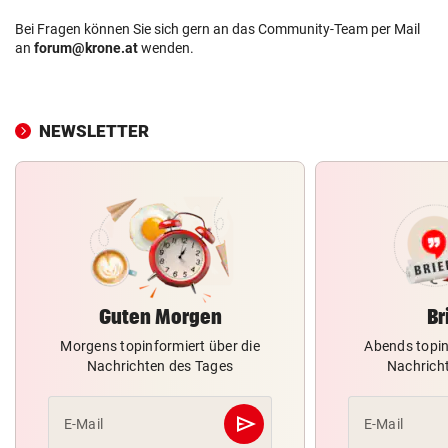
Bei Fragen können Sie sich gern an das Community-Team per Mail
an
forum@krone.at
wenden.
NEWSLETTER
Guten Morgen
Br
Morgens topinformiert über die
Abends topin
Nachrichten des Tages
Nachrich
send
E-Mail
E-Mail
Abschicken