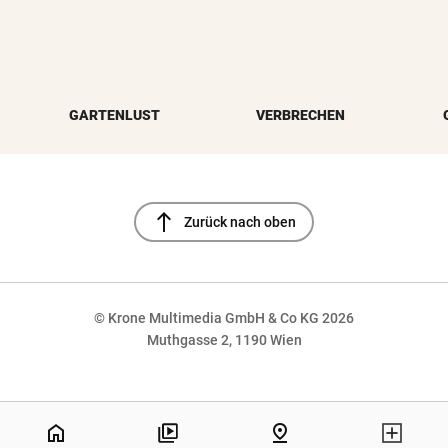
GARTENLUST
VERBRECHEN
north
Zurück nach oben
© Krone Multimedia GmbH & Co KG 2026
Muthgasse 2, 1190 Wien
NaN%
home
pin_drop