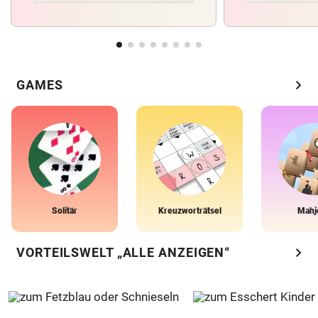
chevron_right
GAMES
Solitär
Kreuzworträtsel
Mahj
chevron_right
VORTEILSWELT „ALLE ANZEIGEN“