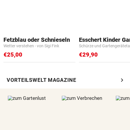
Fetzblau oder Schnieseln
Wetter verstehen - von Sigi Fink
Schürze und Gartengerätet
€25,00
€29,90
chevron_right
VORTEILSWELT MAGAZINE