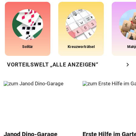
Solitär
Kreuzworträtsel
Mahj
chevron_right
VORTEILSWELT „ALLE ANZEIGEN“
Janod Dino-Garage
Erste Hilfe im Gart