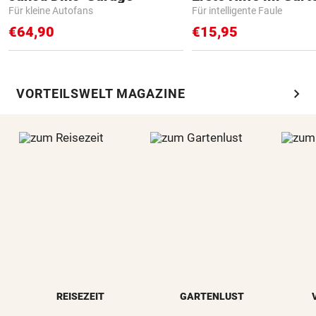
Für kleine Autofans
Für intelligente Faule
€64,90
€15,95
chevron_right
VORTEILSWELT MAGAZINE
REISEZEIT
GARTENLUST