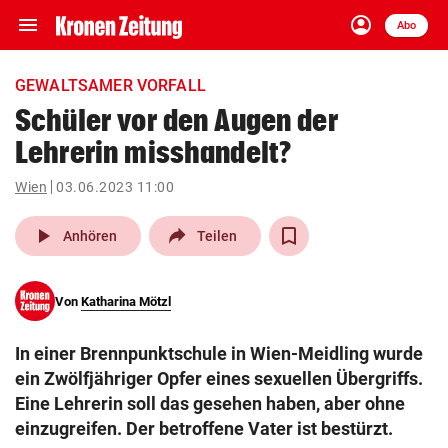
menu
account_circle
Navigation
Anmelden
Abo
close
Schließen
ein-/ausklappen
GEWALTSAMER VORFALL
Abonnieren
Schüler vor den Augen der
Lehrerin misshandelt?
account_circle
arrow_right
Anmelden
Wien
03.06.2023 11:00
pin_drop
arrow_right
Bundesland auswäh
Wien
play_arrow
Anhören
Teilen
bookmark
Merkliste
Von
Katharina Mötzl
Suchbegriff
search
In einer Brennpunktschule in Wien-Meidling wurde
eingeben
ein Zwölfjähriger Opfer eines sexuellen Übergriffs.
Eine Lehrerin soll das gesehen haben, aber ohne
einzugreifen. Der betroffene Vater ist bestürzt.