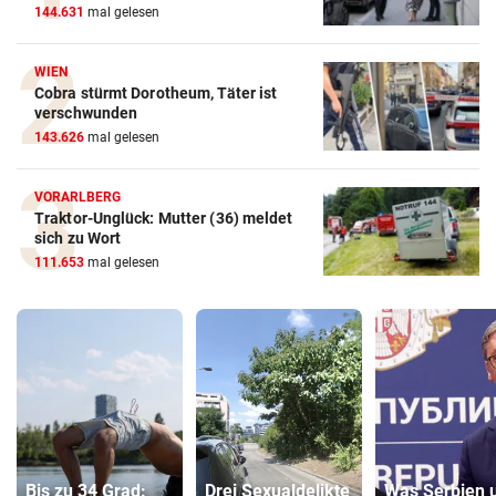
144.631
mal gelesen
WIEN
Cobra stürmt Dorotheum, Täter ist
verschwunden
143.626
mal gelesen
VORARLBERG
Traktor-Unglück: Mutter (36) meldet
sich zu Wort
111.653
mal gelesen
Bis zu 34 Grad:
Drei Sexualdelikte
Was Serbien 