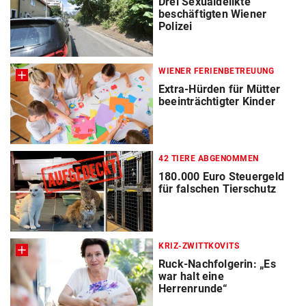
Drei Sexualdelikte
beschäftigten Wiener
Polizei
WIENER FERIENBETREUUNG
Extra-Hürden für Mütter
beeinträchtigter Kinder
42 TIERE ABGENOMMEN
180.000 Euro Steuergeld
für falschen Tierschutz
KRIZ-ZWITTKOVITS
Ruck-Nachfolgerin: „Es
war halt eine
Herrenrunde“