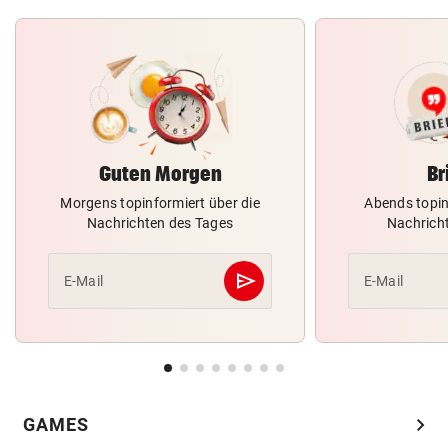
Guten Morgen
Br
Morgens topinformiert über die
Abends topin
Nachrichten des Tages
Nachrich
send
E-Mail
E-Mail
Abschicken
chevron_right
GAMES