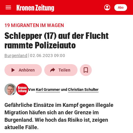
menu
account_circle
Navigation
Anmelden
Abo
close
Schließen
ein-/ausklappen
19 MIGRANTEN IM WAGEN
Abonnieren
Schlepper (17) auf der Flucht
rammte Polizeiauto
account_circle
arrow_right
Anmelden
Burgenland
02.06.2023 09:00
pin_drop
arrow_right
Bundesland auswäh
Wien
play_arrow
Anhören
Teilen
bookmark
Merkliste
Von
Karl Grammer
und
Christian Schulter
Suchbegriff
search
Gefährliche Einsätze im Kampf gegen illegale
eingeben
Migration häufen sich an der Grenze im
Burgenland. Wie hoch das Risiko ist, zeigen
aktuelle Fälle.