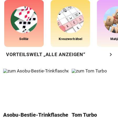
Solitär
Kreuzworträtsel
Mahj
chevron_right
VORTEILSWELT „ALLE ANZEIGEN“
Asobu-Bestie-Trinkflasche
Tom Turbo