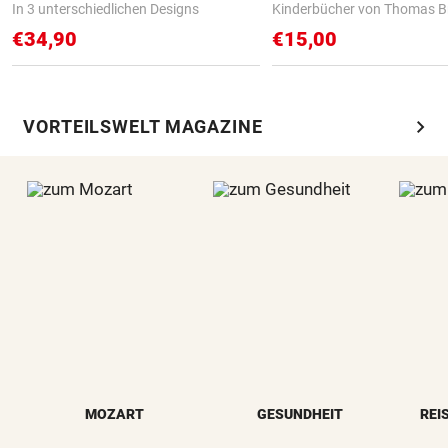
In 3 unterschiedlichen Designs
Kinderbücher von Thomas B
€34,90
€15,00
chevron_right
VORTEILSWELT MAGAZINE
MOZART
GESUNDHEIT
REI