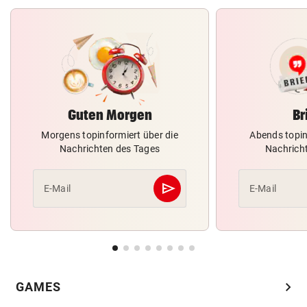
Guten Morgen
Br
Morgens topinformiert über die
Abends topin
Nachrichten des Tages
Nachrich
send
E-Mail
E-Mail
Abschicken
chevron_right
GAMES