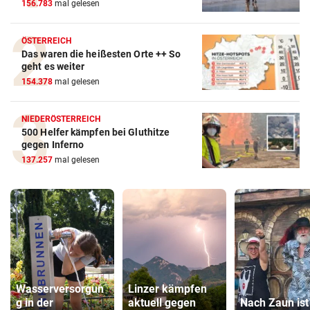
156.783
mal gelesen
ÖSTERREICH
Das waren die heißesten Orte ++ So
geht es weiter
154.378
mal gelesen
NIEDERÖSTERREICH
500 Helfer kämpfen bei Gluthitze
gegen Inferno
137.257
mal gelesen
Wasserversorgun
Linzer kämpfen
g in der
aktuell gegen
Nach Zaun ist 