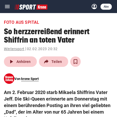
menu
account_circle
Navigation
Anmelden
Abo
close
Schließen
ein-/ausklappen
FOTO AUS SPITAL
Abonnieren
So herzzerreißend erinnert
Shiffrin an toten Vater
account_circle
arrow_right
Anmelden
Wintersport
02.02.2023 20:32
pin_drop
arrow_right
Bundesland auswäh
Wien
play_arrow
Anhören
Teilen
bookmark
Merkliste
Von
krone Sport
Suchbegriff
search
Am 2. Februar 2020 starb Mikaela Shiffrins Vater
eingeben
Jeff. Die Ski-Queen erinnerte am Donnerstag mit
einem berührenden Posting an ihren viel geliebten
„Dad“, der im Alter von nur 65 Jahren bei einem