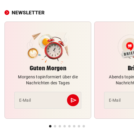
NEWSLETTER
Guten Morgen
Br
Morgens topinformiert über die
Abends topin
Nachrichten des Tages
Nachrich
send
E-Mail
E-Mail
Abschicken