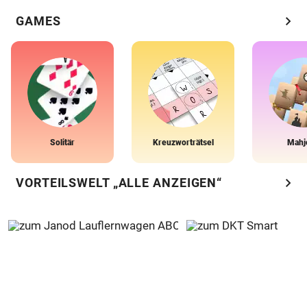
chevron_right
GAMES
Solitär
Kreuzworträtsel
Mahj
chevron_right
VORTEILSWELT „ALLE ANZEIGEN“