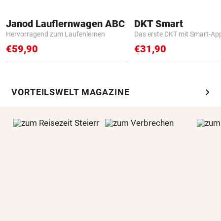
Janod Lauflernwagen ABC
DKT Smart
Hervorragend zum Laufenlernen
Das erste DKT mit Smart-Ap
€59,90
€31,90
chevron_right
VORTEILSWELT MAGAZINE