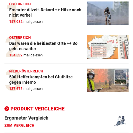
ÖSTERREICH
Erneuter Allzeit-Rekord ++ Hitze noch
Action-Cam Vergleich
nicht vorbei
157.082
mal gelesen
ZUM VERGLEICH
Crosstrainer Vergleich
ÖSTERREICH
Das waren die heißesten Orte ++ So
ZUM VERGLEICH
geht es weiter
154.592
mal gelesen
E-Bike Vergleich
ZUM VERGLEICH
NIEDERÖSTERREICH
500 Helfer kämpfen bei Gluthitze
Elektro-Scooter Vergleich
gegen Inferno
ZUM VERGLEICH
137.675
mal gelesen
Ergometer Vergleich
ZUM VERGLEICH
PRODUKT VERGLEICHE
Fahrrad Test
ZUM VERGLEICH