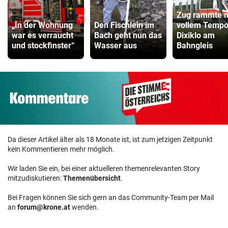
Zug rammte m
„In der Wohnung
Den Fischlein im
vollem Temp
war es verraucht
Bach geht nun das
Dixiklo am
und stockfinster“
Wasser aus
Bahngleis
Da dieser Artikel älter als 18 Monate ist, ist zum jetzigen Zeitpunkt
kein Kommentieren mehr möglich.
Wir laden Sie ein, bei einer aktuelleren themenrelevanten Story
mitzudiskutieren:
Themenübersicht
.
Bei Fragen können Sie sich gern an das Community-Team per Mail
an
forum@krone.at
wenden.