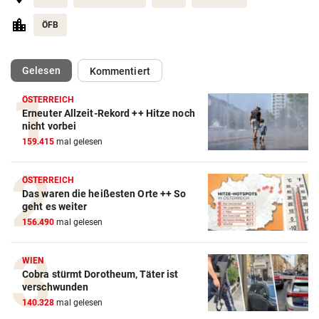
ÖFB
(ausgewählt)
Gelesen
Kommentiert
ÖSTERREICH
Erneuter Allzeit-Rekord ++ Hitze noch
nicht vorbei
Action-Cam Vergleich
159.415
mal gelesen
ZUM VERGLEICH
ÖSTERREICH
Crosstrainer Vergleich
Das waren die heißesten Orte ++ So
geht es weiter
ZUM VERGLEICH
156.490
mal gelesen
E-Bike Vergleich
WIEN
ZUM VERGLEICH
Cobra stürmt Dorotheum, Täter ist
verschwunden
Elektro-Scooter Vergleich
140.328
mal gelesen
ZUM VERGLEICH