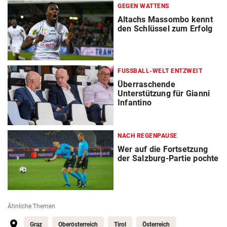
GEGEN WATTENS
Altachs Massombo kennt
den Schlüssel zum Erfolg
FUSSBALL-WELT ENTZWEIT
Überraschende
Unterstützung für Gianni
Infantino
NACH REGENPAUSE
Wer auf die Fortsetzung
der Salzburg-Partie pochte
Ähnliche Themen
Graz
Oberösterreich
Tirol
Österreich