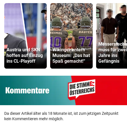
Messersteche
Austria und SKN
Wikinger entern
muss für zwei
hoffen auf Einzug
Museum: „Das hat
Jahre ins
ins CL-Playoff
Spaß gemacht!“
Gefängnis
Da dieser Artikel älter als 18 Monate ist, ist zum jetzigen Zeitpunkt
kein Kommentieren mehr möglich.