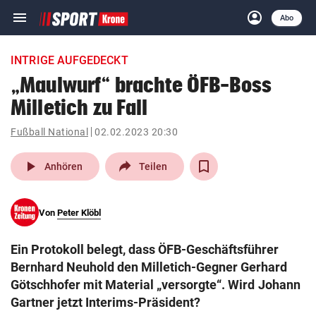
menu
account_circle
Navigation
Anmelden
Abo
close
Schließen
ein-/ausklappen
INTRIGE AUFGEDECKT
Abonnieren
„Maulwurf“ brachte ÖFB-Boss
Milletich zu Fall
account_circle
arrow_right
Anmelden
Fußball National
02.02.2023 20:30
pin_drop
arrow_right
Bundesland auswäh
Wien
play_arrow
Anhören
Teilen
bookmark
Merkliste
Von
Peter Klöbl
Suchbegriff
search
Ein Protokoll belegt, dass ÖFB-Geschäftsführer
eingeben
Bernhard Neuhold den Milletich-Gegner Gerhard
Götschhofer mit Material „versorgte“. Wird Johann
Gartner jetzt Interims-Präsident?