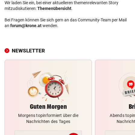
Wir laden Sie ein, bei einer aktuelleren themenrelevanten Story
mitzudiskutieren:
Themenübersicht
.
Bei Fragen können Sie sich gern an das Community-Team per Mail
an
forum@krone.at
wenden.
NEWSLETTER
Guten Morgen
Br
Morgens topinformiert über die
Abends topin
Nachrichten des Tages
Nachrich