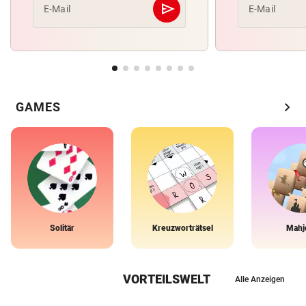
send
E-Mail
E-Mail
Abschicken
chevron_right
GAMES
Solitär
Kreuzworträtsel
Mahj
VORTEILSWELT
Alle Anzeigen