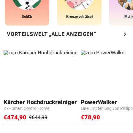
Solitär
Kreuzworträtsel
Mahj
chevron_right
VORTEILSWELT „ALLE ANZEIGEN“
Kärcher Hochdruckreiniger
PowerWalker
K7 - Smart Control Home
Eine Empfehlung von Philip
€474,90
€78,90
€644,99