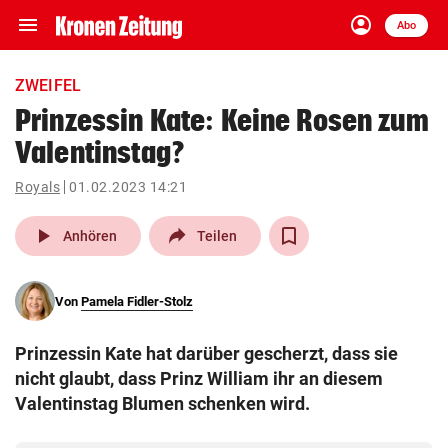
menu
account_circle
Navigation
Anmelden
Abo
close
Schließen
ein-/ausklappen
ZWEIFEL
Abonnieren
Prinzessin Kate: Keine Rosen zum
Valentinstag?
account_circle
arrow_right
Anmelden
Royals
01.02.2023 14:21
pin_drop
arrow_right
Bundesland auswäh
Wien
play_arrow
Anhören
Teilen
bookmark
Merkliste
Von
Pamela Fidler-Stolz
Suchbegriff
search
Prinzessin Kate hat darüber gescherzt, dass sie
eingeben
nicht glaubt, dass Prinz William ihr an diesem
Valentinstag Blumen schenken wird.