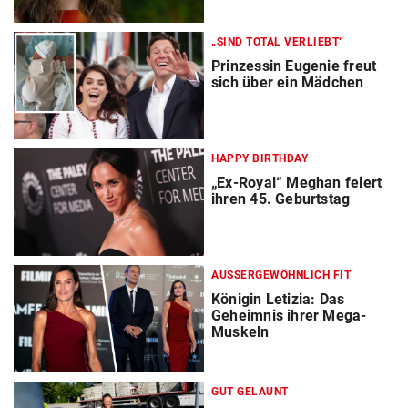
„SIND TOTAL VERLIEBT“
Prinzessin Eugenie freut
sich über ein Mädchen
HAPPY BIRTHDAY
„Ex-Royal“ Meghan feiert
ihren 45. Geburtstag
AUSSERGEWÖHNLICH FIT
Königin Letizia: Das
Geheimnis ihrer Mega-
Muskeln
GUT GELAUNT