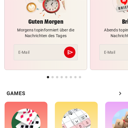
Guten Morgen
Br
Morgens topinformiert über die
Abends topin
Nachrichten des Tages
Nachrich
send
E-Mail
E-Mail
Abschicken
chevron_right
GAMES