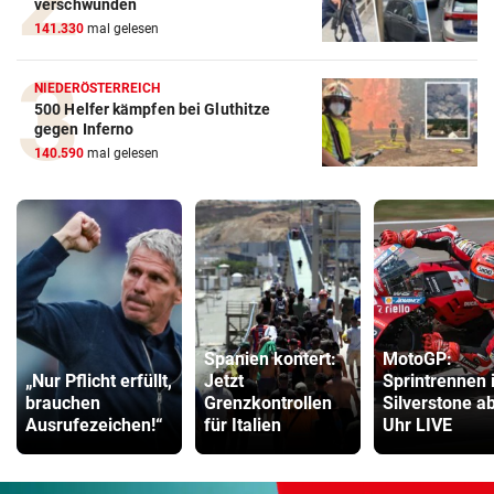
verschwunden
141.330
mal gelesen
NIEDERÖSTERREICH
500 Helfer kämpfen bei Gluthitze
gegen Inferno
140.590
mal gelesen
Spanien kontert:
MotoGP:
„Nur Pflicht erfüllt,
Jetzt
Sprintrennen 
brauchen
Grenzkontrollen
Silverstone a
Ausrufezeichen!“
für Italien
Uhr LIVE