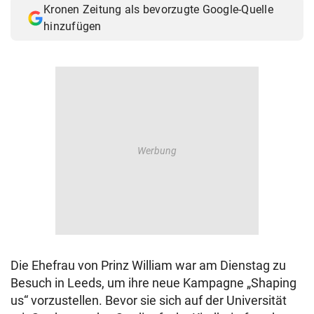
Kronen Zeitung als bevorzugte Google-Quelle
© Krone Multimedia GmbH & Co KG 2026
hinzufügen
Muthgasse 2, 1190 Wien
Die Ehefrau von Prinz William war am Dienstag zu
Besuch in Leeds, um ihre neue Kampagne „Shaping
us“ vorzustellen. Bevor sie sich auf der Universität