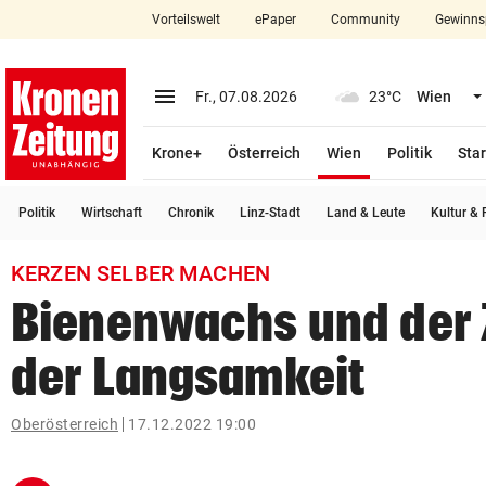
Vorteilswelt
ePaper
Community
Gewinns
close
Schließen
menu
Menü aufklappen
Fr., 07.08.2026
23°C
Wien
Abonnieren
(ausgewählt)
Krone+
Österreich
Wien
Politik
Star
account_circle
arrow_right
Anmelden
Politik
Wirtschaft
Chronik
Linz-Stadt
Land & Leute
Kultur & F
pin_drop
arrow_right
Bundesland auswäh
Wien
KERZEN SELBER MACHEN
bookmark
Merkliste
Bienenwachs und der
der Langsamkeit
Suchbegriff
search
eingeben
Oberösterreich
17.12.2022 19:00