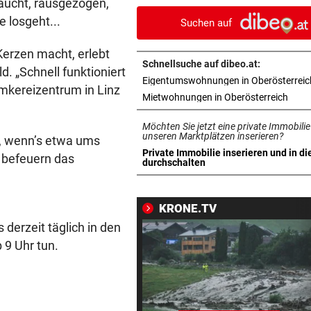
taucht, rausgezogen,
wegen eines Hasen
 losgeht...
Suchen auf
TEENIE AUF ÜBERHOLSPUR
vor 1
erzen macht, erlebt
230 PS! 13-Jährige schrieb i
Schnellsuche auf dibeo.at:
. „Schnell funktioniert
Autocross Geschichte
Eigentumswohnungen in Oberösterreic
Imkereizentrum in Linz
in ne
Mietwohnungen in Oberösterreich
PATIENTEN WOHLAUF
vor 1
Premiere an Linzer Uniklinik
Möchten Sie jetzt eine private Immobilie
Herz-OP mit Roboter
unseren Marktplätzen inserieren?
t, wenn’s etwa ums
Private Immobilie inserieren und in di
 befeuern das
in neuem Tab öffnen
durchschalten
BAUSTART IM OKTOBER
vor 1
Jetzt ist fix, was am Donauuf
entstehen wird
KRONE.TV
derzeit täglich in den
WEGEN AUTOREIFEN
vor 1
 9 Uhr tun.
Kleine Gemeinde mit großem
geht vor Gericht
500 STELLEN BETROFFEN
vor 1