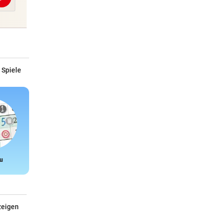
Abschicken
 Spiele
u
Snake
zeigen