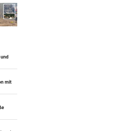
 und
on mit
ße