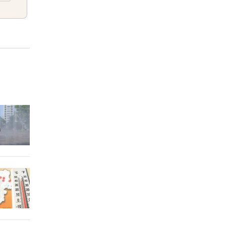
h, aus
0 Stunden
einem Tag
cheid
einem Tag
tz