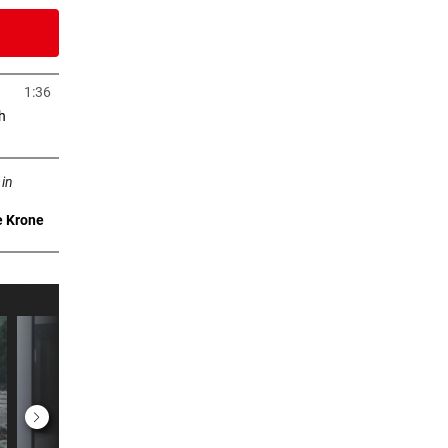
6 Stunden
m
1:36
in neuem Tab öffnen
h
uem Tab öffnen
6 Stunden
:
 in
e Krone
6 Stunden
er
6 Stunden
 Müll
7 Stunden