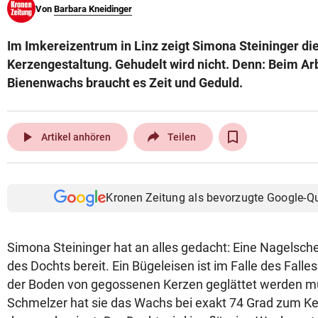
Von
Barbara Kneidinger
© Krone Multimedia GmbH & Co KG 2026
Muthgasse 2, 1190 Wien
Im Imkereizentrum in Linz zeigt Simona Steininger die 
Kerzengestaltung. Gehudelt wird nicht. Denn: Beim Ar
Bienenwachs braucht es Zeit und Geduld.
play_arrow
Artikel anhören
Teilen
Kronen Zeitung als bevorzugte Google-Q
Simona Steininger hat an alles gedacht: Eine Nagelsch
des Dochts bereit. Ein Bügeleisen ist im Falle des Falle
der Boden von gegossenen Kerzen geglättet werden m
Schmelzer hat sie das Wachs bei exakt 74 Grad zum Ke