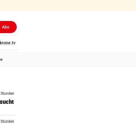
Abo
tschaft
krone.tv
Wissen
Gericht
Kolumnen
Freizeit
Reise
Ti
ce
8 Stunden
raucht
9 Stunden