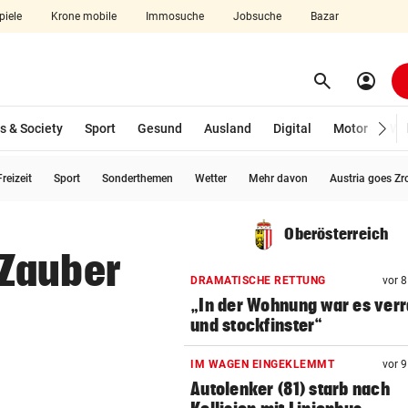
piele
Krone mobile
Immosuche
Jobsuche
Bazar
search
account_circle
Menü aufklappen
Suchen
s & Society
Sport
Gesund
Ausland
Digital
Motor
Wir
reizeit
Sport
Sonderthemen
Wetter
Mehr davon
Austria goes Zr
len
Oberösterreich
 Zauber
DRAMATISCHE RETTUNG
vor 
„In der Wohnung war es ver
und stockfinster“
IM WAGEN EINGEKLEMMT
vor 
Autolenker (81) starb nach