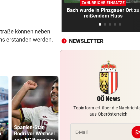
Linzer Tech-Firma hat Jobab
ZAHLREICHE EINSÄTZE
fast abgeschlossen
Bach wurde in Pinzgauer Ort zu
reißendem Fluss
ASIA-PLÄNE STOCKEN
vor 1
Doch noch überraschende 
straße können neben
um Kult-Wirtshaus?
hs erstanden werden.
NEWSLETTER
„SICHER KEIN BORDELL“
vor 1
Stadtchefin will Schule in B
Ischl verkaufen
SCHWERE VERLETZUNGEN
vor 1
Junger Wanderer rutschte be
Abstieg 50 Meter ab
OÖ News
KEINE TICKETS NÖTIG
Topinformiert über die Nachricht
aus Oberösterreich
Feiern Sie den Sommer am L
33,02 Grad
Katzentöter
„Krone“-Fest 2026!
Spanien-Star
Celsius im
Anwalt: „Ni
se
E-Mail
n
Rodri vor Wechsel
Mittelmeer
viel Hass
FOLGEN DER HITZE
vor 2
zum FC Barcelona
gemessen!
begegnet“