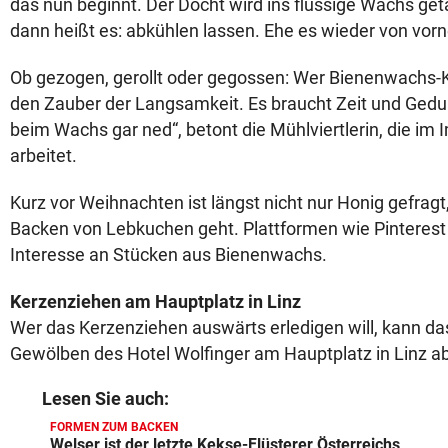
das nun beginnt. Der Docht wird ins flüssige Wachs ge
dann heißt es: abkühlen lassen. Ehe es wieder von vorne
Ob gezogen, gerollt oder gegossen: Wer Bienenwachs-K
den Zauber der Langsamkeit. Es braucht Zeit und Geduld
beim Wachs gar ned“, betont die Mühlviertlerin, die im 
arbeitet.
Kurz vor Weihnachten ist längst nicht nur Honig gefrag
Backen von Lebkuchen geht. Plattformen wie Pinterest
Interesse an Stücken aus Bienenwachs.
Kerzenziehen am Hauptplatz in Linz
Wer das Kerzenziehen auswärts erledigen will, kann das 
Gewölben des Hotel Wolfinger am Hauptplatz in Linz ab
Lesen Sie auch:
FORMEN ZUM BACKEN
Welser ist der letzte Kekse-Flüsterer Österreichs