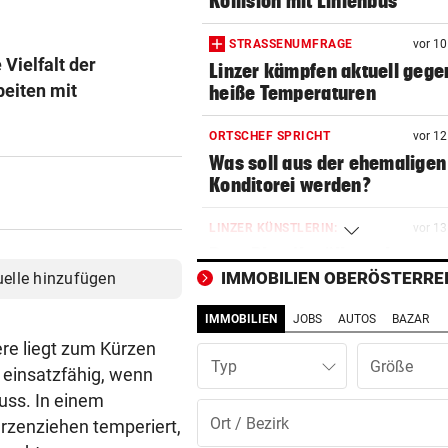
Kollision mit Linienbus
STRASSENUMFRAGE
vor 1
Vielfalt der
Linzer kämpfen aktuell gege
beiten mit
heiße Temperaturen
ORTSCHEF SPRICHT
vor 1
Was soll aus der ehemaligen
Konditorei werden?
LINZER KÜNSTLERIN:
vor 1
Dem Plastikmüll werden
klingende Beats entlockt
IMMOBILIEN OBERÖSTERRE
uelle hinzufügen
IMMOBILIEN
JOBS
AUTOS
BAZAR
MOTTO FÜRS WOCHENENDE
vor 1
Den Freiluftsommer in seine
ere liegt zum Kürzen
Typ
Reinkultur erleben
s einsatzfähig, wenn
uss. In einem
WOLLTE AUSWEICHEN
vor 1
rzenziehen temperiert,
Alkolenker überschlug sich