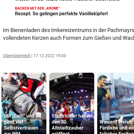
BACKEN MIT DER „KRONE“
Rezept: So gelingen perfekte Vanillekipferl
Im Bienenladen des Imkereizentrums in der Pachmayr
vollendeten Kerzen auch Formen zum Gießen und Wac
Oberösterreich
17.12.2022 19:00
Mit „Colli“ und
Stadtrichter haben
ganz viel
den 30.
Wincent Weiss:
Selbstvertrauen
Altstadtzauber
Fanliebe und ei
zur WM
eröffnet
falscher Freitag