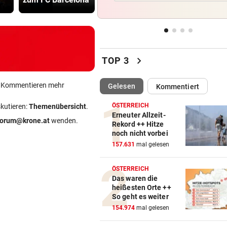
Rehe verendeten bei Versuc
Kanal zu trinken
BOLZENSCHNEIDER DABEI
vor 2
Fahrrad-Diebe wurden auf
chevron_right
TOP 3
frischer Tat ertappt
ein Kommentieren mehr
(ausgewählt)
Gelesen
Kommentiert
PROJEKT IN OHLSDORF
vor 
19 Hektar Wald gerodet: Bes
ÖSTERREICH
skutieren:
Themenübersicht
.
jetzt ungültig?
Erneuter Allzeit-
forum@krone.at
wenden.
Rekord ++ Hitze
noch nicht vorbei
FEUER BEI SOLARANLAGE:
vor 
157.631
mal gelesen
Rascher und massiver Einsa
verhinderte Großbrand
ÖSTERREICH
Das waren die
heißesten Orte ++
So geht es weiter
154.974
mal gelesen