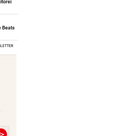
itorei
e Beats
LETTER
Stars & Society News
Seien Sie täglich topinformiert über
A
die Welt der Promis
-
send
E-Mail
Abschicken
end