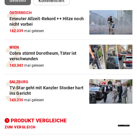
(ausgewählt)
Gelesen
Kommentiert
ÖSTERREICH
Erneuter Allzeit-Rekord ++ Hitze noch
nicht vorbei
Action-Cam Vergleich
162.039
mal gelesen
ZUM VERGLEICH
WIEN
Crosstrainer Vergleich
Cobra stürmt Dorotheum, Täter ist
verschwunden
ZUM VERGLEICH
143.343
mal gelesen
E-Bike Vergleich
SALZBURG
ZUM VERGLEICH
TV-Star geht mit Kanzler Stocker hart
ins Gericht
Elektro-Scooter Vergleich
143.230
mal gelesen
ZUM VERGLEICH
Ergometer Vergleich
PRODUKT VERGLEICHE
ZUM VERGLEICH