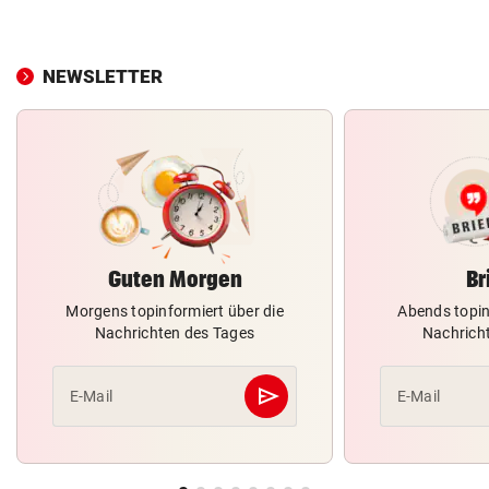
NEWSLETTER
Guten Morgen
Br
Morgens topinformiert über die
Abends topin
Nachrichten des Tages
Nachrich
send
E-Mail
E-Mail
Abschicken