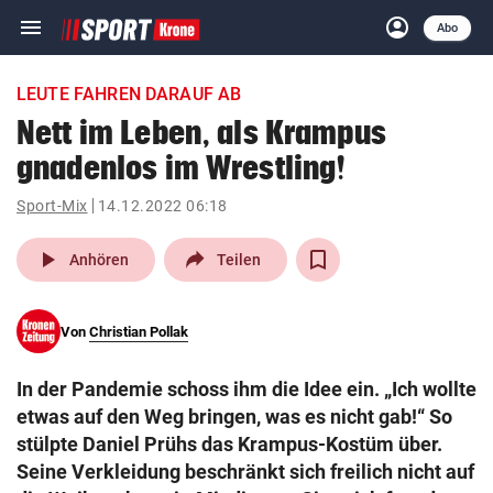
menu
account_circle
Navigation
Anmelden
Abo
close
Schließen
ein-/ausklappen
LEUTE FAHREN DARAUF AB
Abonnieren
Nett im Leben, als Krampus
gnadenlos im Wrestling!
account_circle
arrow_right
Anmelden
Sport-Mix
14.12.2022 06:18
pin_drop
arrow_right
Bundesland auswäh
Wien
play_arrow
Anhören
Teilen
bookmark
Merkliste
Von
Christian Pollak
Suchbegriff
search
In der Pandemie schoss ihm die Idee ein. „Ich wollte
eingeben
etwas auf den Weg bringen, was es nicht gab!“ So
stülpte Daniel Prühs das Krampus-Kostüm über.
Seine Verkleidung beschränkt sich freilich nicht auf