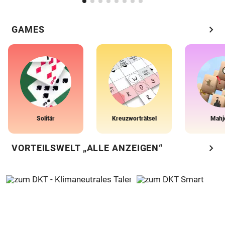
chevron_right
GAMES
Solitär
Kreuzworträtsel
Mahj
chevron_right
VORTEILSWELT „ALLE ANZEIGEN“