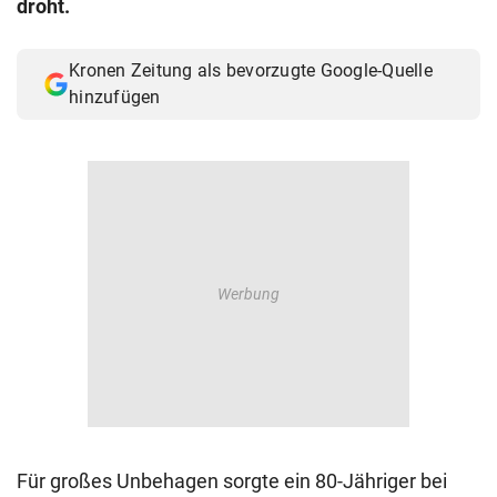
droht.
© Krone Multimedia GmbH & Co KG 2026
Muthgasse 2, 1190 Wien
Kronen Zeitung als bevorzugte Google-Quelle
hinzufügen
Für großes Unbehagen sorgte ein 80-Jähriger bei