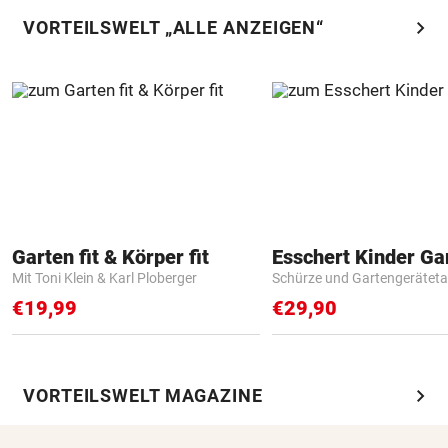
chevron_right
VORTEILSWELT „ALLE ANZEIGEN“
Garten fit & Körper fit
Mit Toni Klein & Karl Ploberger
Schürze und Gartengerätet
€19,99
€29,90
chevron_right
VORTEILSWELT MAGAZINE