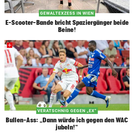
GEWALTEXZESS IN WIEN
E-Scooter-Bande bricht Spaziergänger beide
Beine!
VERATSCHNIG GEGEN „EX“
Bullen-Ass: „Dann würde ich gegen den WAC
jubeln!“