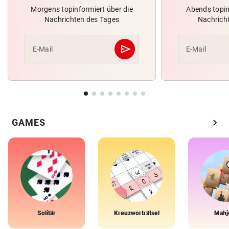
Morgens topinformiert über die
Abends topin
Nachrichten des Tages
Nachrich
send
E-Mail
E-Mail
Abschicken
chevron_right
GAMES
Solitär
Kreuzworträtsel
Mahj