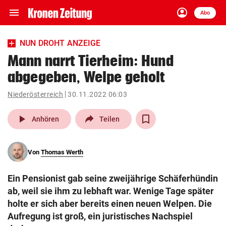
menu
account_circle
Navigation
Anmelden
Abo
close
Schließen
ein-/ausklappen
NUN DROHT ANZEIGE
Abonnieren
Mann narrt Tierheim: Hund
abgegeben, Welpe geholt
account_circle
arrow_right
Anmelden
Niederösterreich
30.11.2022 06:03
pin_drop
arrow_right
Bundesland auswäh
Wien
play_arrow
Anhören
Teilen
bookmark
Merkliste
Von
Thomas Werth
Suchbegriff
search
Ein Pensionist gab seine zweijährige Schäferhündin
eingeben
ab, weil sie ihm zu lebhaft war. Wenige Tage später
holte er sich aber bereits einen neuen Welpen. Die
Aufregung ist groß, ein juristisches Nachspiel