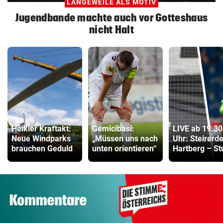
LANGEWEILE ALS MOTIV
Jugendbande machte auch vor Gotteshaus
nicht Halt
Heikler Kraftakt:
Gemicibasi:
LIVE ab 19.30
Neue Windparks
„Müssen uns nach
Uhr: Steirerd
brauchen Geduld
unten orientieren“
Hartberg – S