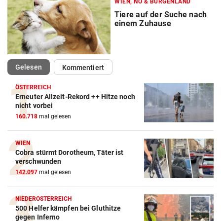
WIEN, NÖ & BURGENLAND
Tiere auf der Suche nach
einem Zuhause
(ausgewählt)
Gelesen
Kommentiert
ÖSTERREICH
Erneuter Allzeit-Rekord ++ Hitze noch
nicht vorbei
160.718
mal gelesen
WIEN
Cobra stürmt Dorotheum, Täter ist
verschwunden
142.097
mal gelesen
NIEDERÖSTERREICH
500 Helfer kämpfen bei Gluthitze
gegen Inferno