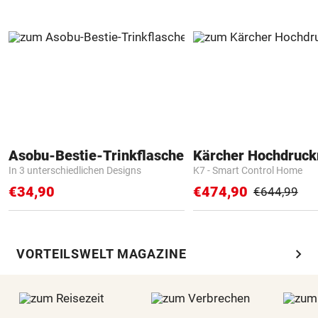
Asobu-Bestie-Trinkflasche
Kärcher Hochdruck
In 3 unterschiedlichen Designs
K7 - Smart Control Home
€34,90
€474,90
€644,99
chevron_right
VORTEILSWELT MAGAZINE