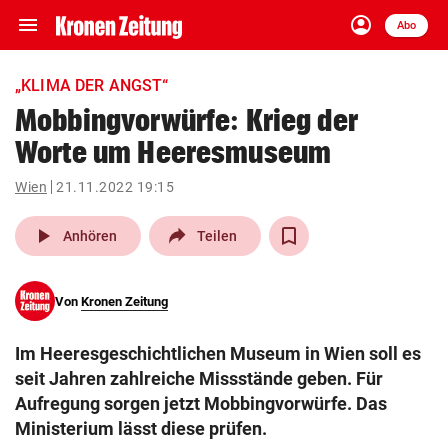
menu
account_circle
Navigation
Anmelden
Abo
close
Schließen
ein-/ausklappen
„KLIMA DER ANGST“
Abonnieren
Mobbingvorwürfe: Krieg der
Worte um Heeresmuseum
account_circle
arrow_right
Anmelden
Wien
21.11.2022 19:15
pin_drop
arrow_right
Bundesland auswäh
Wien
play_arrow
Anhören
Teilen
bookmark
Merkliste
Von
Kronen Zeitung
Suchbegriff
search
Im Heeresgeschichtlichen Museum in Wien soll es
eingeben
seit Jahren zahlreiche Missstände geben. Für
Aufregung sorgen jetzt Mobbingvorwürfe. Das
Ministerium lässt diese prüfen.