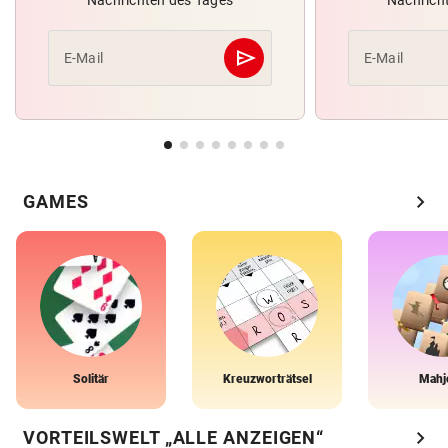
send
E-Mail
E-Mail
Abschicken
chevron_right
GAMES
Solitär
Kreuzworträtsel
Mahj
chevron_right
VORTEILSWELT „ALLE ANZEIGEN“