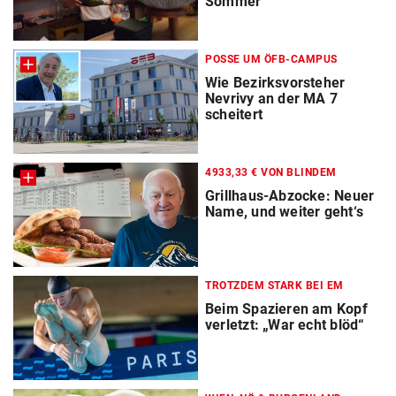
Sommer
POSSE UM ÖFB-CAMPUS
Wie Bezirksvorsteher
Nevrivy an der MA 7
scheitert
4933,33 € VON BLINDEM
Grillhaus-Abzocke: Neuer
Name, und weiter geht‘s
TROTZDEM STARK BEI EM
Beim Spazieren am Kopf
verletzt: „War echt blöd“