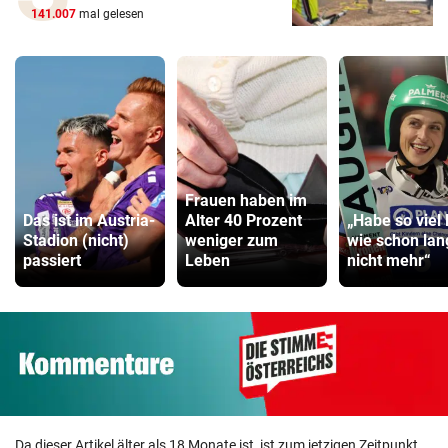
141.007
mal gelesen
Frauen haben im
Das ist im Austria-
Alter 40 Prozent
„Habe so viel 
Stadion (nicht)
weniger zum
wie schon lan
passiert
Leben
nicht mehr“
Da dieser Artikel älter als 18 Monate ist, ist zum jetzigen Zeitpunkt