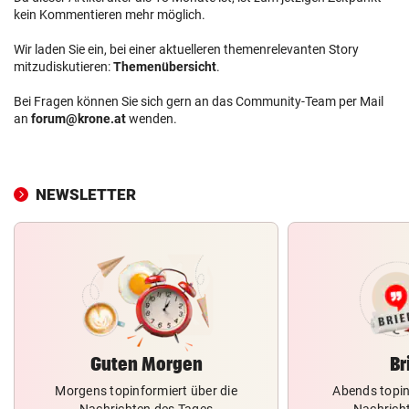
kein Kommentieren mehr möglich.
Wir laden Sie ein, bei einer aktuelleren themenrelevanten Story
mitzudiskutieren:
Themenübersicht
.
Bei Fragen können Sie sich gern an das Community-Team per Mail
an
forum@krone.at
wenden.
NEWSLETTER
Guten Morgen
Br
Morgens topinformiert über die
Abends topin
Nachrichten des Tages
Nachrich