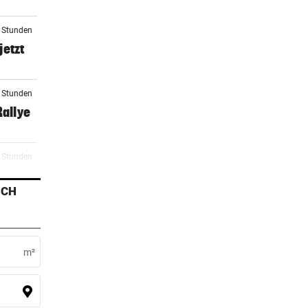
2 Stunden
jetzt
2 Stunden
Rallye
3 Stunden
he
ICH
4 Stunden
zöne
m²
4 Stunden
raucht