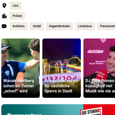
Linz
Polizei
Kollision
Unfall
Gegenfahrbahn
Linienbus
Pensionis
Warum Hartberg
Kriegsrelikt sorgte
DJ Toby Romeo
schon im Tunnel
für nächtliche
kündigt so viel
„scharf“ wird
Sperre in Stadt
Musik wie nie a