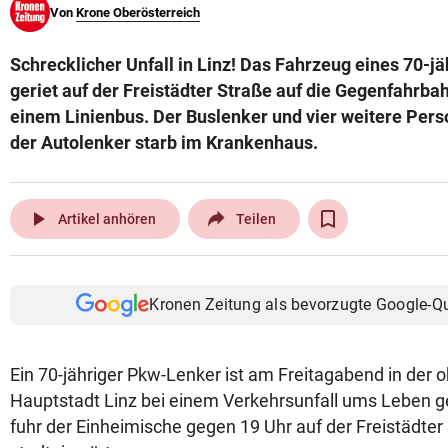
Von
Krone Oberösterreich
© Krone Multimedia GmbH & Co KG 2026
Muthgasse 2, 1190 Wien
Schrecklicher Unfall in Linz! Das Fahrzeug eines 70-j
geriet auf der Freistädter Straße auf die Gegenfahrbahn
einem Linienbus. Der Buslenker und vier weitere Pers
der Autolenker starb im Krankenhaus.
play_arrow
Artikel anhören
Teilen
Kronen Zeitung als bevorzugte Google-Q
Ein 70-jähriger Pkw-Lenker ist am Freitagabend in der 
Hauptstadt Linz bei einem Verkehrsunfall ums Leben 
fuhr der Einheimische gegen 19 Uhr auf der Freistädter