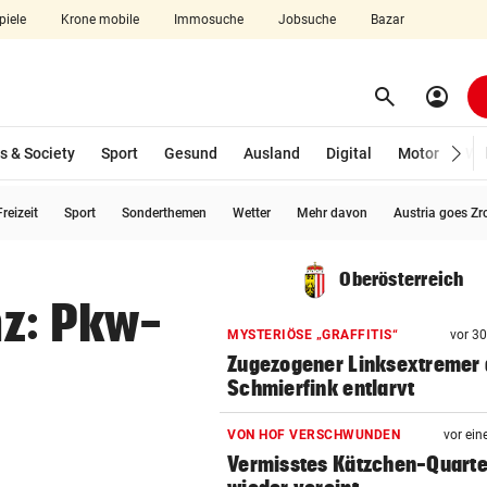
piele
Krone mobile
Immosuche
Jobsuche
Bazar
search
account_circle
Menü aufklappen
Suchen
s & Society
Sport
Gesund
Ausland
Digital
Motor
Wir
reizeit
Sport
Sonderthemen
Wetter
Mehr davon
Austria goes Zr
len
Oberösterreich
nz: Pkw-
MYSTERIÖSE „GRAFFITIS“
vor 3
Zugezogener Linksextremer 
Schmierfink entlarvt
VON HOF VERSCHWUNDEN
vor ein
Vermisstes Kätzchen-Quartet