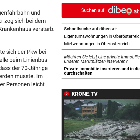
und stockfinster“
Suchen auf
genfahrbahn und
IM WAGEN EINGEKLEMMT
vor 1
r zog sich bei dem
Autolenker (81) starb nach
 Krankenhaus verstarb.
Schnellsuche auf dibeo.at:
Kollision mit Linienbus
Eigentumswohnungen in Oberösterreic
in ne
Mietwohnungen in Oberösterreich
STRASSENUMFRAGE
vor 1
e sich der Pkw bei
Linzer kämpfen aktuell gege
Möchten Sie jetzt eine private Immobilie
elle beim Linienbus
heiße Temperaturen
unseren Marktplätzen inserieren?
dass der 70-Jährige
Private Immobilie inserieren und in di
in neuem Tab öffnen
durchschalten
werden musste. Im
ORTSCHEF SPRICHT
vor 1
Was soll aus der ehemaligen
er Personen leicht
Konditorei werden?
KRONE.TV
LINZER KÜNSTLERIN:
vor 1
Dem Plastikmüll werden
klingende Beats entlockt
MOTTO FÜRS WOCHENENDE
vor 1