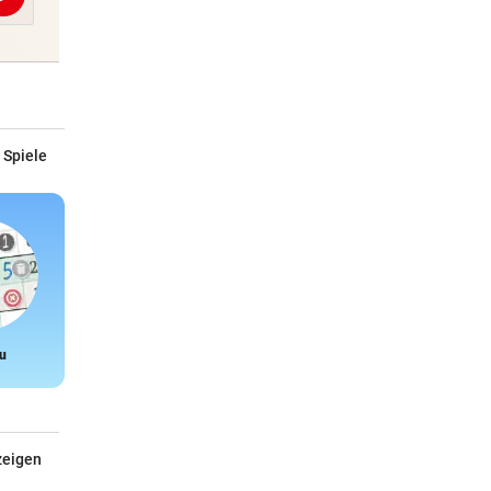
Abschicken
 Spiele
u
Snake
zeigen