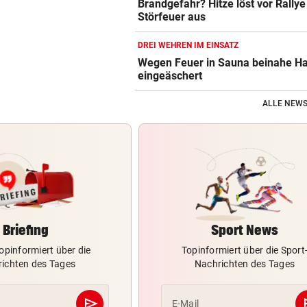
Brandgefahr? Hitze löst vor Rallye
Störfeuer aus
DREI WEHREN IM EINSATZ
Wegen Feuer in Sauna beinahe H
eingeäschert
ALLE NEWS
Briefing
Sport News
opinformiert über die
Topinformiert über die Sport
ichten des Tages
Nachrichten des Tages
send
s
E-Mail