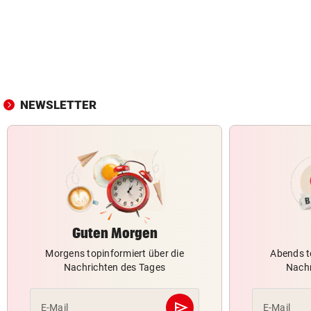
NEWSLETTER
Guten Morgen
Morgens topinformiert über die
Abends t
Nachrichten des Tages
Nachr
send
E-Mail
E-Mail