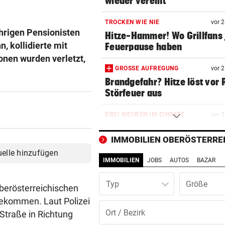
wieder vereint
TROCKEN WIE NIE
vor 
ährigen Pensionisten
Hitze-Hammer! Wo Grillfans 
, kollidierte mit
Feuerpause haben
onen wurden verletzt,
GROSSE AUFREGUNG
vor 
Brandgefahr? Hitze löst vor 
Störfeuer aus
DREI WEHREN IM EINSATZ
vor 
Wegen Feuer in Sauna beina
Haus eingeäschert
IMMOBILIEN OBERÖSTERRE
uelle hinzufügen
IMMOBILIEN
JOBS
AUTOS
BAZAR
ELTERN SCHLUGEN ALARM
vor 
Lottogewinner schickte obs
Typ
Bilder an Teenager
oberösterreichischen
gekommen. Laut Polizei
DRAMATISCHE RETTUNG
vor 1
 Straße in Richtung
„In der Wohnung war es ver