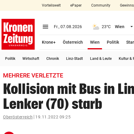
Vorteilswelt
ePaper
Community
Gewinns
close
Schließen
menu
Menü aufklappen
Fr., 07.08.2026
23°C
Wien
Abonnieren
(ausgewählt)
Krone+
Österreich
Wien
Politik
Star
account_circle
arrow_right
Anmelden
Politik
Wirtschaft
Chronik
Linz-Stadt
Land & Leute
Kultur & F
pin_drop
arrow_right
Bundesland auswäh
Wien
MEHRERE VERLETZTE
bookmark
Merkliste
Kollision mit Bus in Li
Lenker (70) starb
Suchbegriff
search
eingeben
Oberösterreich
19.11.2022 09:25