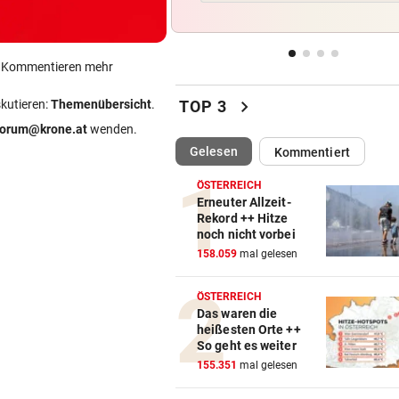
Kleine Gemeinde mit großem
geht vor Gericht
ein Kommentieren mehr
500 STELLEN BETROFFEN
vor 
Linzer Tech-Firma hat Jobab
chevron_right
skutieren:
Themenübersicht
.
TOP 3
fast abgeschlossen
forum@krone.at
wenden.
(ausgewählt)
Gelesen
Kommentiert
ASIA-PLÄNE STOCKEN
vor 
Doch noch überraschende 
ÖSTERREICH
um Kult-Wirtshaus?
Erneuter Allzeit-
Rekord ++ Hitze
noch nicht vorbei
„SICHER KEIN BORDELL“
vor 
158.059
mal gelesen
Stadtchefin will Schule in B
Ischl verkaufen
ÖSTERREICH
Das waren die
heißesten Orte ++
So geht es weiter
155.351
mal gelesen