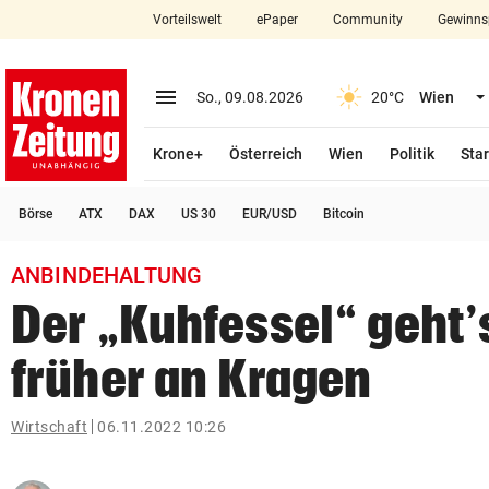
Vorteilswelt
ePaper
Community
Gewinns
close
Schließen
menu
Menü aufklappen
So., 09.08.2026
20°C
Wien
Abonnieren
Krone+
Österreich
Wien
Politik
Star
account_circle
arrow_right
Anmelden
Börse
ATX
DAX
US 30
EUR/USD
Bitcoin
pin_drop
arrow_right
Bundesland auswäh
Wien
ANBINDEHALTUNG
bookmark
Merkliste
Der „Kuhfessel“ geht’
früher an Kragen
Suchbegriff
search
eingeben
Wirtschaft
06.11.2022 10:26