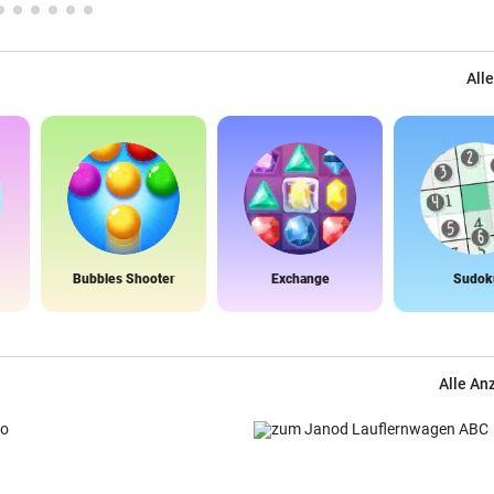
Alle
Bubbles Shooter
Exchange
Sudok
Alle An