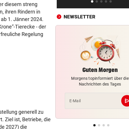
Banken auf dem Prüfstand: D
er diesem streng
statt Filiale?
n, ihren Rindern in
NEWSLETTER
 ab 1. Jänner 2024.
SOMMERGEWINNSPIEL 2026
Krone“-Tierecke - der
3 x 1 Traumurlaub mit Lidl R
rfreuliche Regelung
gewinnen!
FEUER IN NORDITALIEN
vor ein
Waldbrände eskalieren! Aut
A4 teils gesperrt
Guten Morgen
KEINE SPUR ...
vor 
Morgens topinformiert über die
Fake-Hochzeit! Ronaldo hat 
Nachrichten des Tages
getäuscht
se
E-Mail
KINDHEITSERINNERUNGEN
vor 
Juhu! Die Diddl-Maus ist end
tellung generell zu
wieder zurück
Ziel ist, Betriebe, die
nde 2027) die
VATER VERSTORBEN
vor 