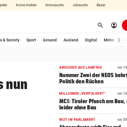
piele
Krone mobile
Immosuche
Jobsuche
Bazar
search
account_circle
Menü aufklappen
Suchen
s & Society
Sport
Gesund
Ausland
Digital
Motor
Wir
len
ABSCHIED AUS LANDTAG
vor 1
Nummer Zwei der NEOS kehr
s nun
Politik den Rücken
MILLIONEN „VERPULVERT“
vor 1
MCI: Tiroler Pfusch am Bau,
leider ohne Bau
WUT IM PARLAMENT
vor 3