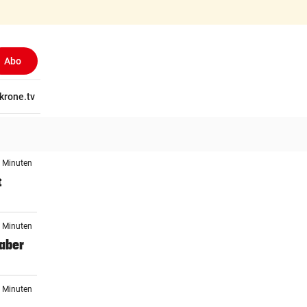
Abo
(ausgewählt)
tschaft
krone.tv
Wissen
Gericht
Kolumnen
Freizeit
Reise
Ti
3 Minuten
t
3 Minuten
 aber
5 Minuten