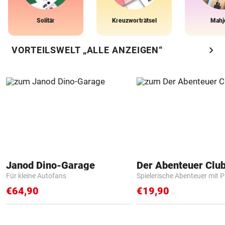
Solitär
Kreuzworträtsel
Mahj
chevron_right
VORTEILSWELT „ALLE ANZEIGEN“
Janod Dino-Garage
Der Abenteuer Clu
Für kleine Autofans
Spielerische Abenteuer mit P
€64,90
€19,90