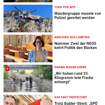
TOUR PER APP
Wandergruppe musste von
Polizei gerettet werden
ABSCHIED AUS LANDTAG
Nummer Zwei der NEOS
kehrt Politik den Rücken
DRAMA WEGEN DÜRRE
„Wir haben rund 35
Kilogramm tote Fische
entsorgt“
DAS SAGT PARTEICHEF
Trotz Babler-Streit: „SPÖ