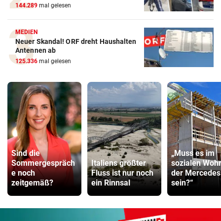
144.289
mal gelesen
MEDIEN
Neuer Skandal! ORF dreht Haushalten
Antennen ab
125.336
mal gelesen
Sind die
„Muss es im
Sommergespräch
Italiens größter
sozialen Woh
e noch
Fluss ist nur noch
der Mercedes
zeitgemäß?
ein Rinnsal
sein?“