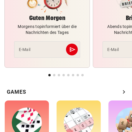
Guten Morgen
Br
Morgens topinformiert über die
Abends topin
Nachrichten des Tages
Nachrich
send
E-Mail
E-Mail
Abschicken
chevron_right
GAMES