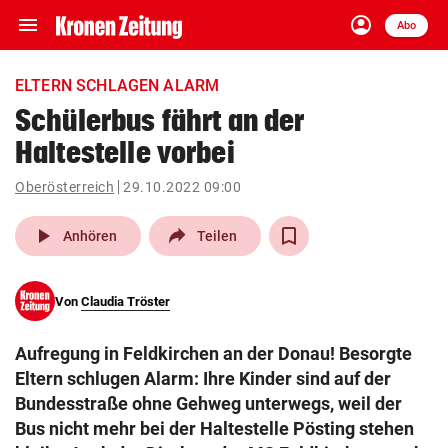
menu
account_circle
Navigation
Anmelden
Abo
close
Schließen
ein-/ausklappen
ELTERN SCHLAGEN ALARM
Abonnieren
Schülerbus fährt an der
Haltestelle vorbei
account_circle
arrow_right
Anmelden
Oberösterreich
29.10.2022 09:00
pin_drop
arrow_right
Bundesland auswäh
Wien
play_arrow
Anhören
Teilen
bookmark
Merkliste
Von
Claudia Tröster
Suchbegriff
search
Aufregung in Feldkirchen an der Donau! Besorgte
eingeben
Eltern schlugen Alarm: Ihre Kinder sind auf der
Bundesstraße ohne Gehweg unterwegs, weil der
Bus nicht mehr bei der Haltestelle Pösting stehen