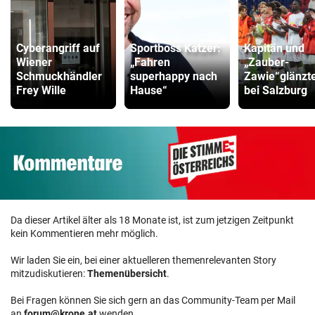
Cyberangriff auf
Sportboss Katzer:
Kapitän und
Wiener
„Fahren
„Zauber-
Schmuckhändler
superhappy nach
Zawie“glänzt
Frey Wille
Hause“
bei Salzburg
Da dieser Artikel älter als 18 Monate ist, ist zum jetzigen Zeitpunkt
kein Kommentieren mehr möglich.
Wir laden Sie ein, bei einer aktuelleren themenrelevanten Story
mitzudiskutieren:
Themenübersicht
.
Bei Fragen können Sie sich gern an das Community-Team per Mail
an
forum@krone.at
wenden.