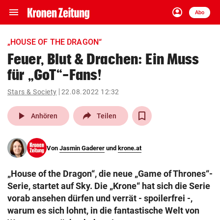
menu
account_circle
Navigation
Anmelden
Abo
close
Schließen
ein-/ausklappen
„HOUSE OF THE DRAGON“
Abonnieren
Feuer, Blut & Drachen: Ein Muss
für „GoT“-Fans!
account_circle
arrow_right
Anmelden
Stars & Society
22.08.2022 12:32
pin_drop
arrow_right
Bundesland auswäh
Wien
play_arrow
Anhören
Teilen
bookmark
Merkliste
Von
Jasmin Gaderer
und
krone.at
Suchbegriff
search
„House of the Dragon“, die neue „Game of Thrones“-
eingeben
Serie, startet auf Sky. Die „Krone“ hat sich die Serie
vorab ansehen dürfen und verrät - spoilerfrei -,
warum es sich lohnt, in die fantastische Welt von