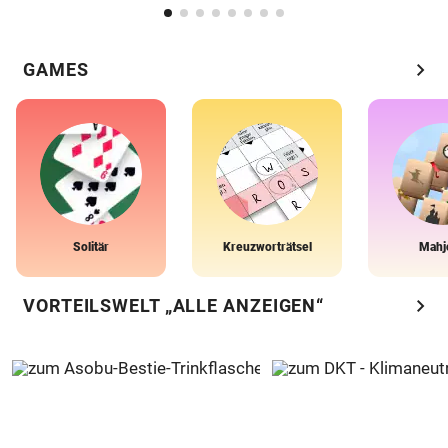
chevron_right
GAMES
Solitär
Kreuzworträtsel
Mahj
chevron_right
VORTEILSWELT „ALLE ANZEIGEN“