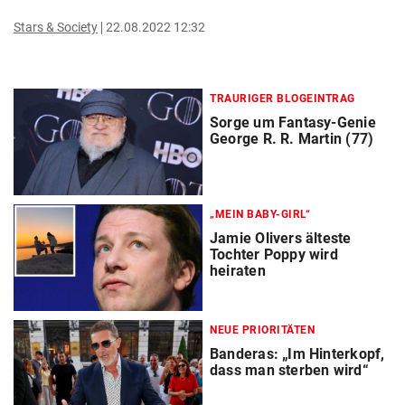
Stars & Society
22.08.2022 12:32
TRAURIGER BLOGEINTRAG
Sorge um Fantasy-Genie
George R. R. Martin (77)
„MEIN BABY-GIRL“
Jamie Olivers älteste
Tochter Poppy wird
heiraten
NEUE PRIORITÄTEN
Banderas: „Im Hinterkopf,
dass man sterben wird“