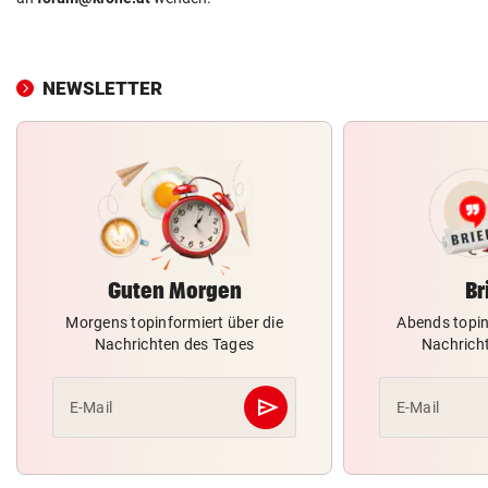
NEWSLETTER
Guten Morgen
Br
Morgens topinformiert über die
Abends topin
Nachrichten des Tages
Nachrich
send
E-Mail
E-Mail
Abschicken