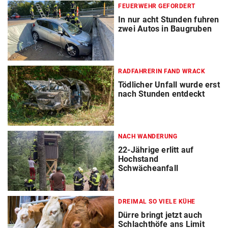
FEUERWEHR GEFORDERT
In nur acht Stunden fuhren
zwei Autos in Baugruben
RADFAHRERIN FAND WRACK
Tödlicher Unfall wurde erst
nach Stunden entdeckt
NACH WANDERUNG
22-Jährige erlitt auf
Hochstand
Schwächeanfall
DREIMAL SO VIELE KÜHE
Dürre bringt jetzt auch
Schlachthöfe ans Limit