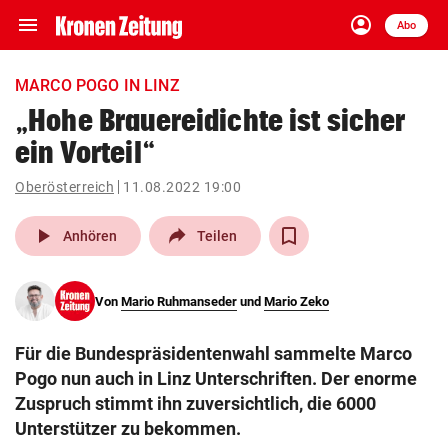
menu
account_circle
Navigation
Anmelden
Abo
close
Schließen
ein-/ausklappen
MARCO POGO IN LINZ
Abonnieren
„Hohe Brauereidichte ist sicher
ein Vorteil“
account_circle
arrow_right
Anmelden
Oberösterreich
11.08.2022 19:00
pin_drop
arrow_right
Bundesland auswäh
Wien
play_arrow
Anhören
Teilen
bookmark
Merkliste
Von
Mario Ruhmanseder
und
Mario Zeko
Suchbegriff
search
Für die Bundespräsidentenwahl sammelte Marco
eingeben
Pogo nun auch in Linz Unterschriften. Der enorme
Zuspruch stimmt ihn zuversichtlich, die 6000
Unterstützer zu bekommen.