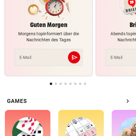
Guten Morgen
Br
Morgens topinformiert über die
Abends topin
Nachrichten des Tages
Nachrich
send
E-Mail
E-Mail
Abschicken
chevron_right
GAMES