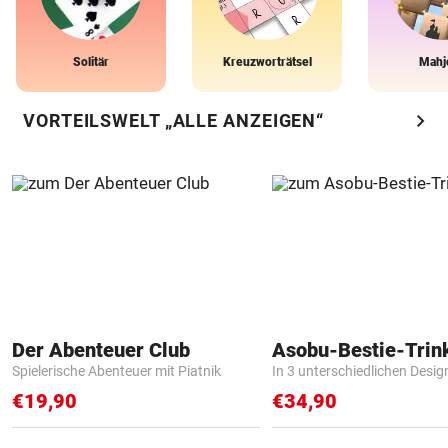
Solitär
Kreuzworträtsel
Mahj
chevron_right
VORTEILSWELT „ALLE ANZEIGEN“
Der Abenteuer Club
Asobu-Bestie-Trin
Spielerische Abenteuer mit Piatnik
In 3 unterschiedlichen Desig
€19,90
€34,90