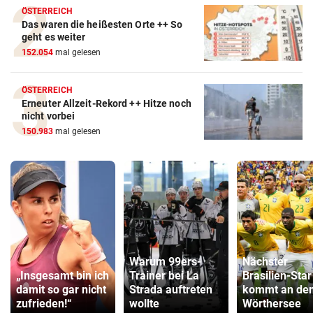
ÖSTERREICH
Das waren die heißesten Orte ++ So
geht es weiter
152.054
mal gelesen
ÖSTERREICH
Erneuter Allzeit-Rekord ++ Hitze noch
nicht vorbei
150.983
mal gelesen
Warum 99ers-
Nächster
„Insgesamt bin ich
Trainer bei La
Brasilien-Star
damit so gar nicht
Strada auftreten
kommt an de
zufrieden!“
wollte
Wörthersee