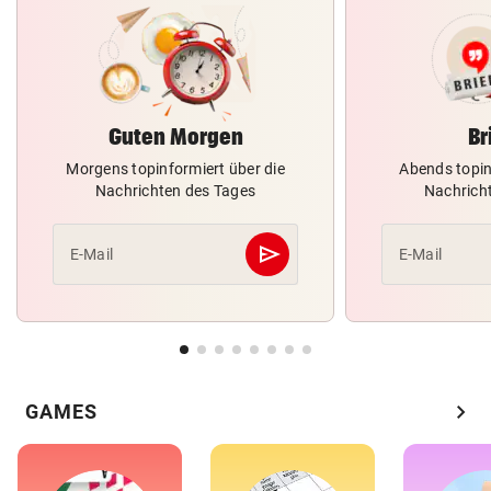
Guten Morgen
Br
Morgens topinformiert über die
Abends topin
Nachrichten des Tages
Nachrich
send
E-Mail
E-Mail
Abschicken
chevron_right
GAMES