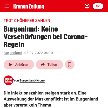
menu
account_circle
Navigation
Anmelden
Abo
close
Schließen
ein-/ausklappen
TROTZ HÖHERER ZAHLEN
Abonnieren
Burgenland: Keine
Verschärfungen bei Corona-
account_circle
arrow_right
Anmelden
Regeln
pin_drop
arrow_right
Bundesland auswäh
Wien
Burgenland
08.07.2022 06:00
play_arrow
bookmark
Anhören
Teilen
Merkliste
Von
Burgenland-Krone
Suchbegriff
search
eingeben
Die Infektionszahlen steigen stark an. Eine
Ausweitung der Maskenpflicht ist im Burgenland
aber vorerst kein Thema.