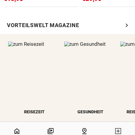
chevron_right
VORTEILSWELT MAGAZINE
REISEZEIT
GESUNDHEIT
REI
NaN%
home
pin_drop