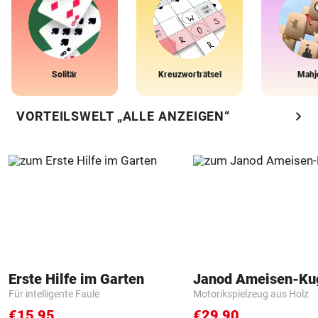
Solitär
Kreuzworträtsel
Mahj
chevron_right
VORTEILSWELT „ALLE ANZEIGEN“
Erste Hilfe im Garten
Janod Ameisen-Ku
Für intelligente Faule
Motorikspielzeug aus Holz
€15,95
€29,90