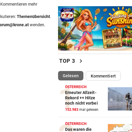
ein Kommentieren mehr
skutieren:
Themenübersicht
.
forum@krone.at
wenden.
chevron_right
TOP 3
(ausgewählt)
Gelesen
Kommentiert
ÖSTERREICH
Erneuter Allzeit-
Rekord ++ Hitze
noch nicht vorbei
152.983
mal gelesen
ÖSTERREICH
Das waren die