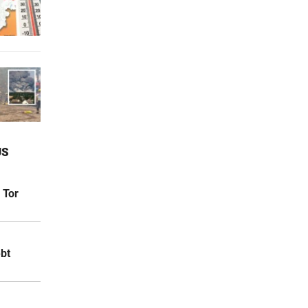
S
 Tor
bt