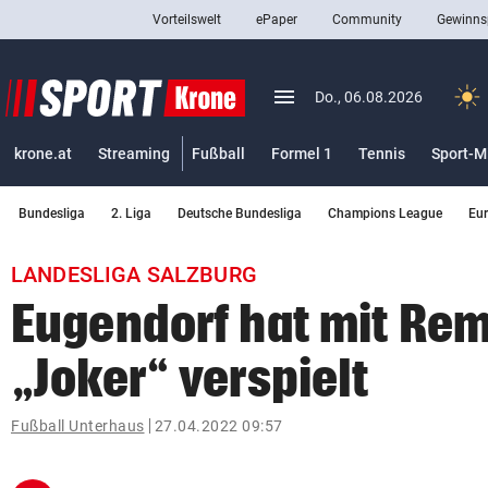
Vorteilswelt
ePaper
Community
Gewinns
close
Schließen
menu
Menü aufklappen
Do., 06.08.2026
Abonnieren
krone.at
Streaming
Fußball
Formel 1
Tennis
Sport-M
account_circle
arrow_right
Anmelden
Bundesliga
2. Liga
Deutsche Bundesliga
Champions League
Eu
pin_drop
arrow_right
Bundesland auswäh
Wien
LANDESLIGA SALZBURG
bookmark
Merkliste
Eugendorf hat mit Rem
„Joker“ verspielt
Suchbegriff
search
eingeben
Fußball Unterhaus
27.04.2022 09:57