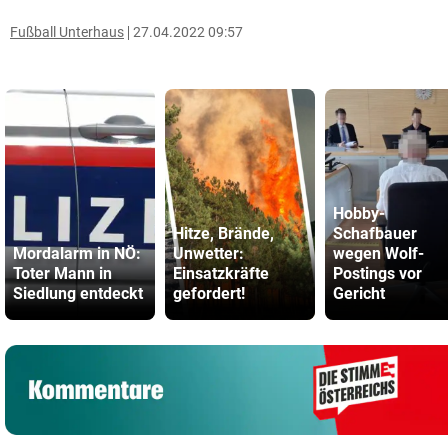
Fußball Unterhaus
27.04.2022 09:57
Hobby-
Hitze, Brände,
Schafbauer
Mordalarm in NÖ:
Unwetter:
wegen Wolf-
Toter Mann in
Einsatzkräfte
Postings vor
Siedlung entdeckt
gefordert!
Gericht