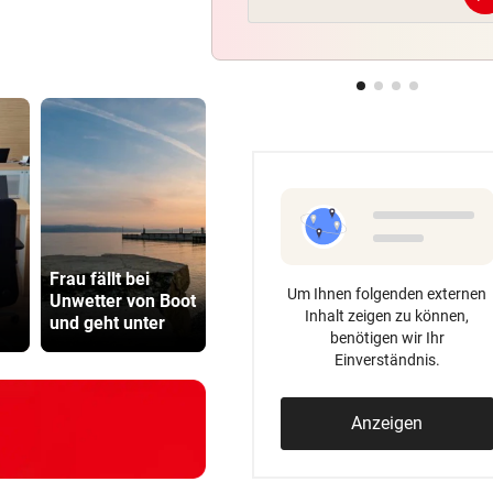
BRISANTE ERMITTLUNGEN
Tragödie! Brasilien-Talent fä
84-Jährigen tot
LÄNDLE-HEIMKEHRER
Böckle geht gern baden,
allerdings nur im See
Warum zahlt
Gestohlene
Frau fällt bei
Versicherung
Taferl, Alk
Um Ihnen folgenden externen
Unwetter von Boot
nach Stiegensturz
und kein
Inhalt zeigen zu können,
und geht unter
nicht?
Führersche
benötigen wir Ihr
Einverständnis.
Anzeigen