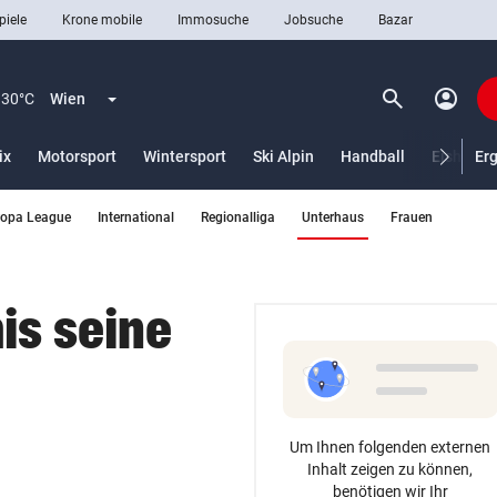
piele
Krone mobile
Immosuche
Jobsuche
Bazar
search
account_circle
Menü aufklappen
Suchen
30°C
Wien
ix
Motorsport
Wintersport
Ski Alpin
Handball
Eishocke
Er
(ausgewählt)
ropa League
International
Regionalliga
Unterhaus
Frauen
len
is seine
Um Ihnen folgenden externen
Inhalt zeigen zu können,
benötigen wir Ihr