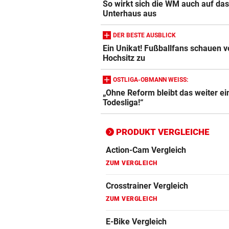
So wirkt sich die WM auch auf da
Crosstrainer Vergleich
Unterhaus aus
ZUM VERGLEICH
DER BESTE AUSBLICK
E-Bike Vergleich
Ein Unikat! Fußballfans schauen 
Hochsitz zu
ZUM VERGLEICH
Elektro-Scooter Vergleich
OSTLIGA-OBMANN WEISS:
„Ohne Reform bleibt das weiter ei
ZUM VERGLEICH
Todesliga!“
Ergometer Vergleich
ZUM VERGLEICH
PRODUKT VERGLEICHE
Fahrrad Test
ZUM VERGLEICH
Fahrradanhänger Vergleich
ZUM VERGLEICH
Faszienrolle Vergleich