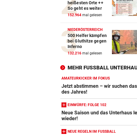
heißesten Orte ++
So geht es weiter
152.964
mal gelesen
NIEDERÖSTERREICH
500 Helfer kämpfen
bei Gluthitze gegen
Inferno
132.216
mal gelesen
MEHR FUSSBALL UNTERHAU
AMATEURKICKER IM FOKUS
Jetzt abstimmen – wir suchen das
des Jahres!
EINWÜRFE: FOLGE 102
Neue Saison und das Unterhaus le
wieder!
Action-Cam Vergleich
ZUM VERGLEICH
NEUE REGELN IM FUSSBALL