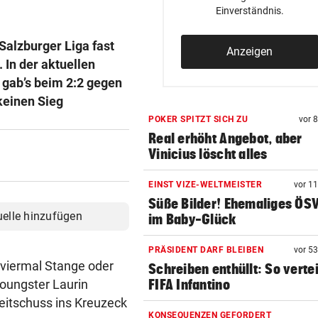
Einverständnis.
Salzburger Liga fast
Anzeigen
 In der aktuellen
g gab’s beim 2:2 gegen
keinen Sieg
POKER SPITZT SICH ZU
vor 
Real erhöht Angebot, aber
Vinicius löscht alles
EINST VIZE-WELTMEISTER
vor 1
Süße Bilder! Ehemaliges ÖS
uelle hinzufügen
im Baby-Glück
PRÄSIDENT DARF BLEIBEN
vor 5
 viermal Stange oder
Schreiben enthüllt: So vertei
Youngster Laurin
FIFA Infantino
Weitschuss ins Kreuzeck
KONSEQUENZEN GEFORDERT