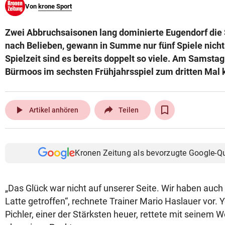
Von
krone Sport
© Krone Multimedia GmbH & Co KG 2026
Muthgasse 2, 1190 Wien
Zwei Abbruchsaisonen lang dominierte Eugendorf die 
nach Belieben, gewann in Summe nur fünf Spiele nicht.
Spielzeit sind es bereits doppelt so viele. Am Samsta
Bürmoos im sechsten Frühjahrsspiel zum dritten Mal 
play_arrow
Artikel anhören
Teilen
Kronen Zeitung als bevorzugte Google-Q
„Das Glück war nicht auf unserer Seite. Wir haben auch
Latte getroffen“, rechnete Trainer Mario Haslauer vor. 
Pichler, einer der Stärksten heuer, rettete mit seinem 