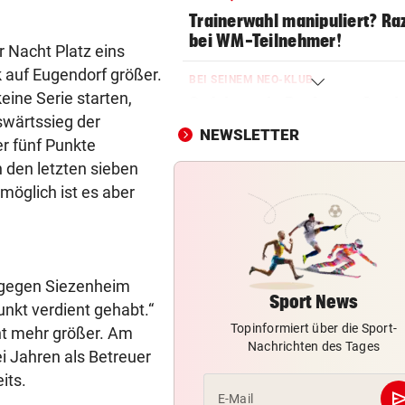
Trainerwahl manipuliert? Ra
bei WM-Teilnehmer!
r Nacht Platz eins
 auf Eugendorf größer.
BEI SEINEM NEO-KLUB
eine Serie starten,
Gefeiert wie Rockstar: So vi
swärtssieg der
kassiert WM-Held!
NEWSLETTER
r fünf Punkte
ASLY NACH ASIEN CUP
n den letzten sieben
Iranische Spielerinnen in
möglich ist es aber
Australien eingebürgert
NOLDE VERLIERT GELB
„Captain Colin“ liegt nach R
3 gegen Siezenheim
drei auf der Lauer
Sport News
nkt verdient gehabt.“
Topinformiert über die Sport-
ÖFB-KICKER ALS ERSATZ
ht mehr größer. Am
Nachrichten des Tages
In Saalfelden erwartet! Ilzer
i Jahren als Betreuer
vor RB-Wechsel
its.
se
E-Mail