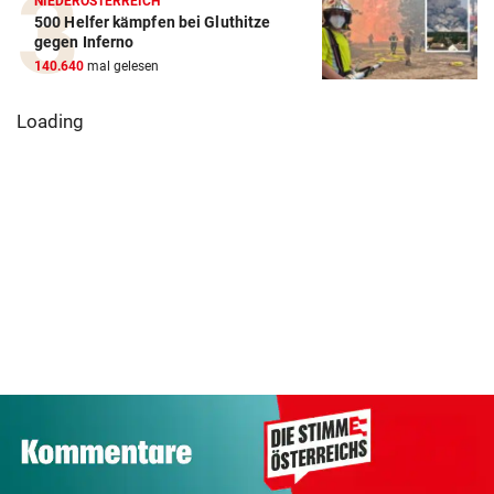
NIEDERÖSTERREICH
500 Helfer kämpfen bei Gluthitze
gegen Inferno
140.640
mal gelesen
Tiere auf der
Präventivhaft für
„Nur Pflicht er
Suche nach einem
Gefährder, Heer
brauchen
Zuhause
soll abschieben
Ausrufezeich