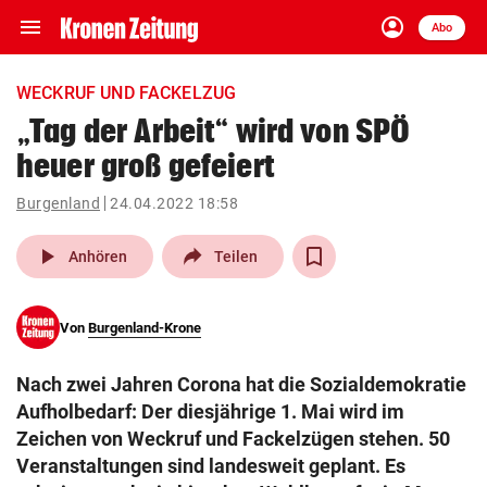
menu
account_circle
Navigation
Anmelden
Abo
close
Schließen
ein-/ausklappen
WECKRUF UND FACKELZUG
Abonnieren
„Tag der Arbeit“ wird von SPÖ
heuer groß gefeiert
account_circle
arrow_right
Anmelden
Burgenland
24.04.2022 18:58
pin_drop
arrow_right
Bundesland auswäh
Wien
play_arrow
Anhören
Teilen
bookmark
Merkliste
Von
Burgenland-Krone
Suchbegriff
search
Nach zwei Jahren Corona hat die Sozialdemokratie
eingeben
Aufholbedarf: Der diesjährige 1. Mai wird im
Zeichen von Weckruf und Fackelzügen stehen. 50
Veranstaltungen sind landesweit geplant. Es