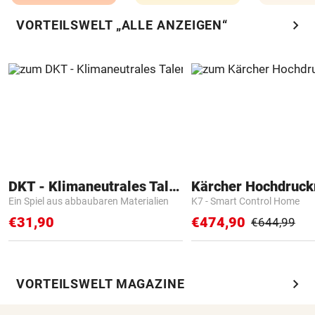
chevron_right
VORTEILSWELT „ALLE ANZEIGEN“
DKT - Klimaneutrales Talent
Kärcher Hochdruck
Ein Spiel aus abbaubaren Materialien
K7 - Smart Control Home
€31,90
€474,90
€644,99
chevron_right
VORTEILSWELT MAGAZINE