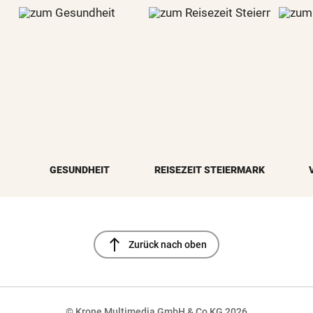
GESUNDHEIT
REISEZEIT STEIERMARK
north
Zurück nach oben
© Krone Multimedia GmbH & Co KG 2026