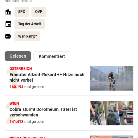
Ähnliche Themen
SPÖ
ÖVP
Tag der Arbeit
Wahlkampf
(ausgewählt)
Gelesen
Kommentiert
ÖSTERREICH
Erneuter Allzeit-Rekord ++ Hitze noch
nicht vorbei
160.194
mal gelesen
WIEN
Cobra stürmt Dorotheum, Täter ist
verschwunden
141.413
mal gelesen