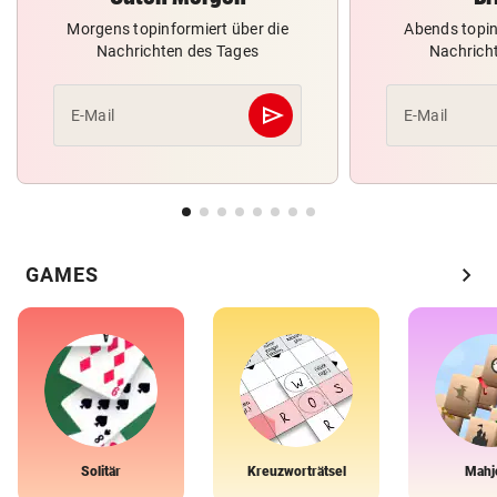
Morgens topinformiert über die
Abends topin
Nachrichten des Tages
Nachrich
send
E-Mail
E-Mail
Abschicken
chevron_right
GAMES
Solitär
Kreuzworträtsel
Mahj