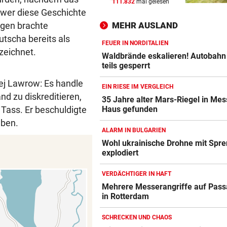
111.832
mal gelesen
„FACEBOOK-MORD“
vor 
 wer diese Geschichte
Frau in Wohnung erschossen
MEHR AUSLAND
ngen brachte
Waren es zwei Täter?
utscha bereits als
FEUER IN NORDITALIEN
zeichnet.
OLYMPIA-HELD GSTREIN
vor 
Waldbrände eskalieren! Autobahn
„Ich bin immer noch der Gle
teils gesperrt
geblieben“
ej Lawrow: Es handle
EIN RIESE IM VERGLEICH
nd zu diskreditieren,
FC RED BULL SALZBURG
vor 
35 Jahre alter Mars-Riegel in Mes
Haus gefunden
Tass. Er beschuldigte
Haris Tabakovic: Der
Bankkaufmann mit Torgarant
aben.
ALARM IN BULGARIEN
Wohl ukrainische Drohne mit Spre
explodiert
VERDÄCHTIGER IN HAFT
Mehrere Messerangriffe auf Pass
in Rotterdam
SCHRECKEN UND CHAOS