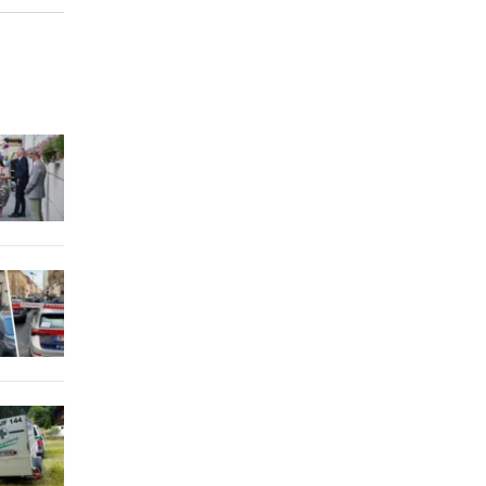
ig zu
2 Stunden
d in
2 Stunden
nicht
2 Stunden
einen
2 Stunden
e