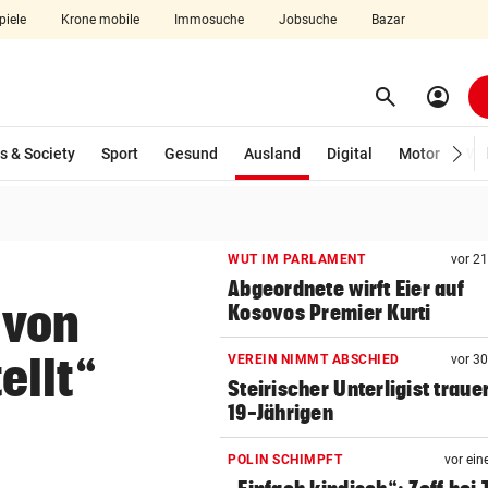
piele
Krone mobile
Immosuche
Jobsuche
Bazar
search
account_circle
Menü aufklappen
Suchen
(ausgewählt)
s & Society
Sport
Gesund
Ausland
Digital
Motor
Wir
len
WUT IM PARLAMENT
vor 2
Abgeordnete wirft Eier auf
 von
Kosovos Premier Kurti
ellt“
VEREIN NIMMT ABSCHIED
vor 3
Steirischer Unterligist traue
19-Jährigen
POLIN SCHIMPFT
vor ein