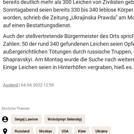
bereits deutlich mehr als 300 Leichen von Zivilisten ge
Sonntagabend seien bereits 330 bis 340 leblose Körpe
worden, schrieb die Zeitung „Ukrajinska Prawda“ am M
auf einen Bestattungsdienst.
Auch der stellvertretende Bürgermeister des Orts spric
Zahlen: 50 der rund 340 gefundenen Leichen seien Opf
außergerichtlichen Tötungen durch russische Truppen, 
Shapravskyi. Am Montag wurde die Suche nach weitere
Einige Leichen seien in Hinterhöfen vergraben, hieß es.
Ausland
04.04.2022 12:59
Ähnliche Themen
Sergej Lawrow
Wolodymyr Selenskyj
Russland
Moskau
USA
Kiew
Ukraine