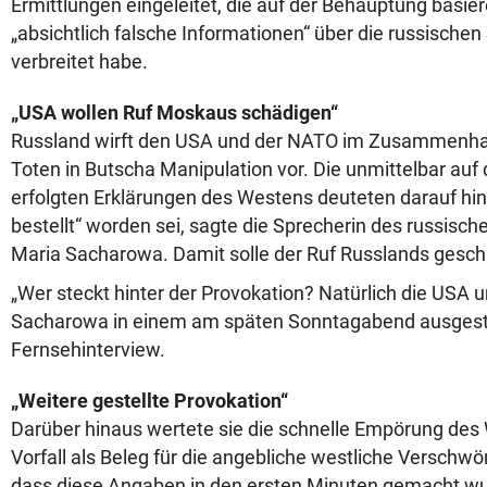
Ermittlungen eingeleitet, die auf der Behauptung basier
„absichtlich falsche Informationen“ über die russischen 
verbreitet habe.
„USA wollen Ruf Moskaus schädigen“
Russland wirft den USA und der NATO im Zusammenhan
Toten in Butscha Manipulation vor. Die unmittelbar auf 
erfolgten Erklärungen des Westens deuteten darauf hin,
bestellt“ worden sei, sagte die Sprecherin des russisc
Maria Sacharowa. Damit solle der Ruf Russlands gesch
„Wer steckt hinter der Provokation? Natürlich die USA 
Sacharowa in einem am späten Sonntagabend ausgest
Fernsehinterview.
„Weitere gestellte Provokation“
Darüber hinaus wertete sie die schnelle Empörung des
Vorfall als Beleg für die angebliche westliche Verschwö
dass diese Angaben in den ersten Minuten gemacht w