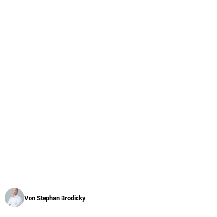
© Krone Multimedia GmbH & Co KG 2026
Muthgasse 2, 1190 Wien
Von
Stephan Brodicky