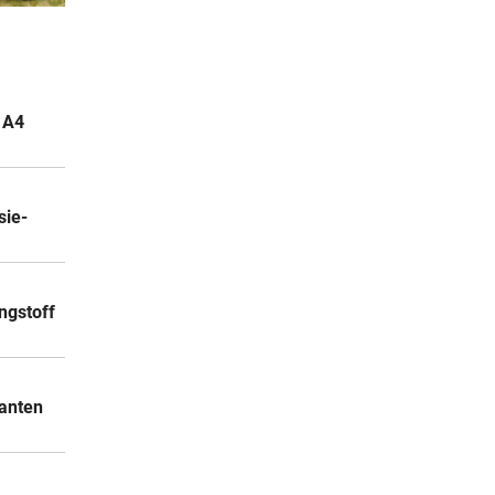
2 Stunden
:
2 Stunden
 A4
iche
2 Stunden
sie-
ie
ngstoff
anten