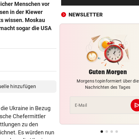
Waldbrände eskalieren! Aut
eicher Menschen vor
A4 teils gesperrt
sen in der Kiewer
NEWSLETTER
hts wissen. Moskau
KEINE SPUR ...
vor ein
d macht sogar die USA
Fake-Hochzeit! Ronaldo hat 
getäuscht
KINDHEITSERINNERUNGEN
vor 
Juhu! Die Diddl-Maus ist end
wieder zurück
Guten Morgen
Morgens topinformiert über die
VATER VERSTORBEN
vor 
uelle hinzufügen
Nachrichten des Tages
Lionel Messi reist mit Privatj
Trauerfeier
se
E-Mail
die Ukraine in Bezug
WIRBEL UM PRÄSIDENTEN
vor 
sische Chefermittler
Statement! FIFA wittert Ka
ittlungen zu den
gegen Infantino
eichnet. Es würden nun
„LUCKY PUNCH CLUB“
vor 