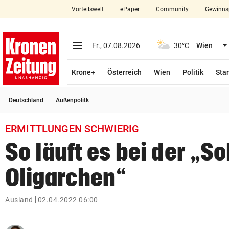
Vorteilswelt
ePaper
Community
Gewinns
close
Schließen
menu
Menü aufklappen
Fr., 07.08.2026
30°C
Wien
Abonnieren
Krone+
Österreich
Wien
Politik
Star
account_circle
arrow_right
Anmelden
Deutschland
Außenpolitk
pin_drop
arrow_right
Bundesland auswäh
Wien
ERMITTLUNGEN SCHWIERIG
bookmark
Merkliste
So läuft es bei der „S
Oligarchen“
Suchbegriff
search
eingeben
Ausland
02.04.2022 06:00