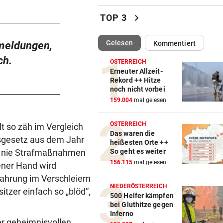
Corinna & Danilo ließen sich
chevron_right
TOP 3
Partnertattoo stechen
(ausgewählt)
Gelesen
smeldungen,
Kommentiert
SCHLAG GEGEN DEALER
vor 
14 Festnahmen: Steirischer
ch.
ÖSTERREICH
Drogenring aufgeflogen
Erneuter Allzeit-
Rekord ++ Hitze
noch nicht vorbei
SEIT ANFANG 2023
vor 
159.004
mal gelesen
Lebensmittelpreise auf höch
Stand geklettert
ÖSTERREICH
t so zäh im Vergleich
Das waren die
AUSSAGE ÜBER KINDER
vor 
sgesetz aus dem Jahr
heißesten Orte ++
Steirische ÖVP-Chefin kritis
ch nie Strafmaßnahmen
So geht es weiter
den Bundeskanzler
156.115
mal gelesen
ener Hand wird
fahrung im Verschleiern
„WERMUTSTROPFEN“
vor 
NIEDERÖSTERREICH
tzer einfach so „blöd“,
Verletzter Salzburg-Kicker: 
500 Helfer kämpfen
bei Gluthitze gegen
Diagnose ist da!
Inferno
 geheimnisvollen