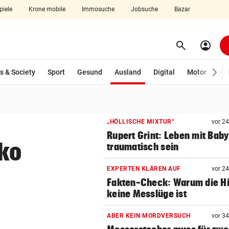
piele
Krone mobile
Immosuche
Jobsuche
Bazar
search
account_circle
Menü aufklappen
Suchen
(ausgewählt)
s & Society
Sport
Gesund
Ausland
Digital
Motor
Wir
len
„HÖLLISCHE MIXTUR“
vor 2
Rupert Grint: Leben mit Bab
oko
traumatisch sein
EXPERTEN KLÄREN AUF
vor 2
Fakten-Check: Warum die Hi
keine Messlüge ist
ABER KEIN MORDVERSUCH
vor 3