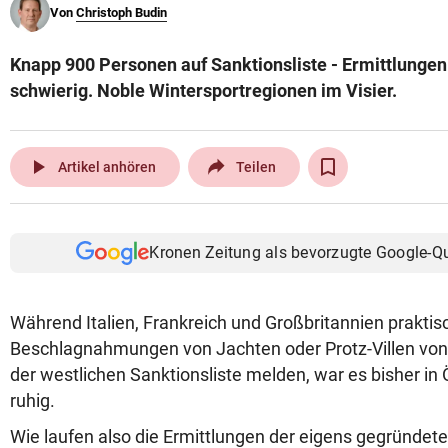
Von
Christoph Budin
© Krone Multimedia GmbH & Co KG 2026
Muthgasse 2, 1190 Wien
Knapp 900 Personen auf Sanktionsliste - Ermittlungen 
schwierig. Noble Wintersportregionen im Visier.
play_arrow
Artikel anhören
Teilen
Kronen Zeitung als bevorzugte Google-Q
Während Italien, Frankreich und Großbritannien praktisc
Beschlagnahmungen von Jachten oder Protz-Villen von
der westlichen Sanktionsliste melden, war es bisher in 
ruhig.
Wie laufen also die Ermittlungen der eigens gegründete