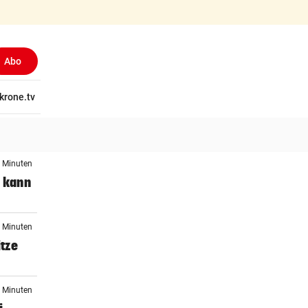
Abo
tschaft
krone.tv
Wissen
Gericht
Kolumnen
Freizeit
Reise
Ti
4 Minuten
y kann
4 Minuten
tze
4 Minuten