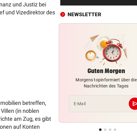
Mit Versorgung überfordert:
nanz und Justiz bei
Schweine verendet
f und Vizedirektor des
NEWSLETTER
EINFUHREN STEIGEN
vor ein
Energieimport treibt Österre
Handelsdefizit an
REKORDMONAT FÜR RETTER
vor ein
Seit Wochen kein einziger T
ohne Bergeinsatz
Guten Morgen
Morgens topinformiert über die
„KLARE MASSSTÄBE“
vor ein
Nachrichten des Tages
Benko-Villa als Luxushotel?
sagt die Stadt
se
mobilien betreffen,
E-Mail
„KEIN VERTRAUEN MEHR“
vor ein
Villen (in noblen
Erste Nation fordert Infantin
ichte am Zug, es gibt
Rücktritt auf
ionen auf Konten
EMOTIONALE BEDEUTUNG
vor 