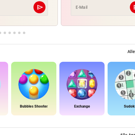
send
s
E-Mail
Abschicken
Alle
Bubbles Shooter
Exchange
Sudok