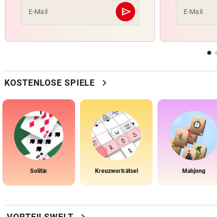
send
E-Mail
E-Mail
Abschicken
chevron_right
KOSTENLOSE SPIELE
Solitär
Kreuzworträtsel
Mahjong
VORTEILSWELT