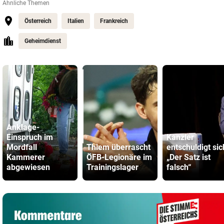
Ähnliche Themen
Österreich
Italien
Frankreich
Geheimdienst
Anklage-
Einspruch im
Kanzler
Mordfall
Thiem überrascht
entschuldigt sic
Kammerer
ÖFB-Legionäre im
„Der Satz ist
abgewiesen
Trainingslager
falsch“