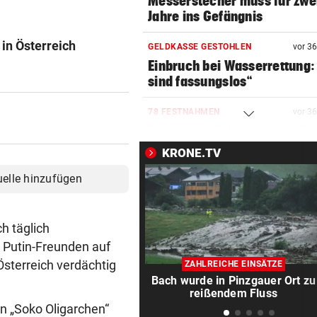
Messerstecher muss für zwe
Jahre ins Gefängnis
in Österreich
GELDKASSE GESTOHLEN
vor 3
Einbruch bei Wasserrettung:
sind fassungslos“
78 FESTNAHMEN
vor 3
Spanische Polizei zerschläg
Schleppernetzwerk
KRONE.TV
uelle hinzufügen
SPANIER POLTERN
vor 3
Hat Ceuta-Chaos jetzt auch
Folgen für die WM 2030?
h täglich
WERDEN JETZT BEERDIGT
vor ein
 Putin-Freunden auf
Niedrigwasser legte Kriegsto
Österreich verdächtig
ZAHLREICHE EINSÄTZE
Budapest frei
Bach wurde in Pinzgauer Ort zu
reißendem Fluss
n „Soko Oligarchen“
TIERSCHÜTZER GESCHOCKT
vor ein