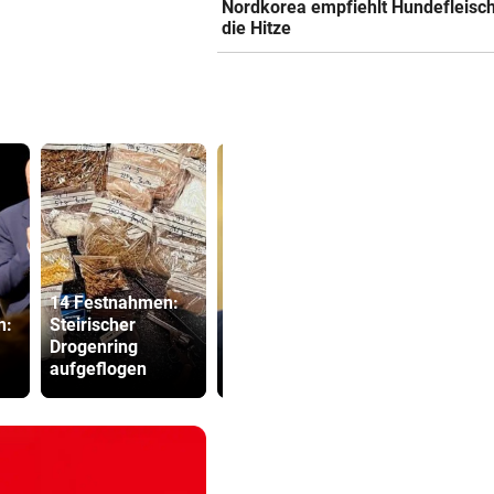
Nordkorea empfiehlt Hundefleisc
die Hitze
14 Festnahmen:
Fakten-Che
h:
Steirischer
Dieser Verband
Warum die 
Drogenring
fordert Infantino
keine Mess
aufgeflogen
zum Rücktritt auf
ist