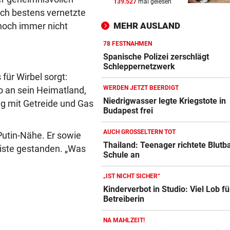
139.527
mal gelesen
SPRICHT ÜBER FAMILIE
vor 
eich bestens vernetzte
Royale Ehekrise? Das sagt
 noch immer nicht
MEHR AUSLAND
Ehemann von Beatrice
78 FESTNAHMEN
„MONSTER-EINSATZ“
vor 
Spanische Polizei zerschlägt
Feuerwehr jagte „Vogelspin
Schleppernetzwerk
für Wirbel sorgt:
am Spielplatz
WERDEN JETZT BEERDIGT
o an sein Heimatland,
PSG WARTET SCHON
vor 
Niedrigwasser legte Kriegstote in
g mit Getreide und Gas
Budapest frei
WM-Held zeigt Sixpack – ver
er Barcelona?
AUCH GROSSELTERN TOT
Putin-Nähe. Er sowie
Thailand: Teenager richtete Blutb
liste gestanden. „Was
Schule an
„IST NICHT SICHER“
Kinderverbot in Studio: Viel Lob fü
Betreiberin
NA MAHLZEIT!