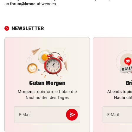
an
forum@krone.at
wenden.
NEWSLETTER
Guten Morgen
Br
Morgens topinformiert über die
Abends topin
Nachrichten des Tages
Nachrich
send
E-Mail
E-Mail
Abschicken