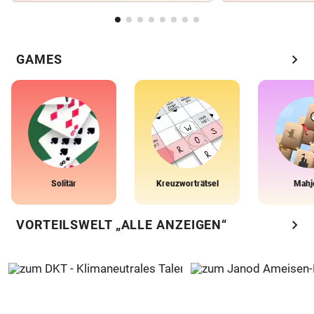
chevron_right
GAMES
Solitär
Kreuzworträtsel
Mahj
chevron_right
VORTEILSWELT „ALLE ANZEIGEN“