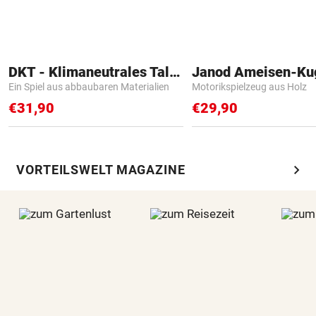
DKT - Klimaneutrales Talent
Janod Ameisen-Ku
Ein Spiel aus abbaubaren Materialien
Motorikspielzeug aus Holz
€31,90
€29,90
chevron_right
VORTEILSWELT MAGAZINE