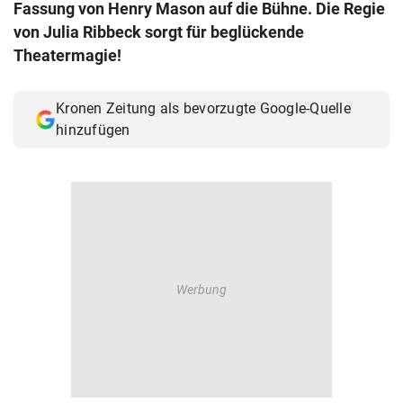
Fassung von Henry Mason auf die Bühne. Die Regie
© Krone Multimedia GmbH & Co KG 2026
von Julia Ribbeck sorgt für beglückende
Muthgasse 2, 1190 Wien
Theatermagie!
Kronen Zeitung als bevorzugte Google-Quelle
hinzufügen