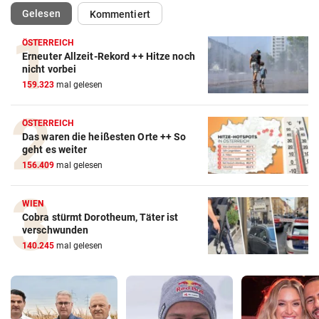
(ausgewählt)
Gelesen
Kommentiert
ÖSTERREICH
Erneuter Allzeit-Rekord ++ Hitze noch
nicht vorbei
159.323
mal gelesen
ÖSTERREICH
Das waren die heißesten Orte ++ So
geht es weiter
156.409
mal gelesen
WIEN
Cobra stürmt Dorotheum, Täter ist
verschwunden
140.245
mal gelesen