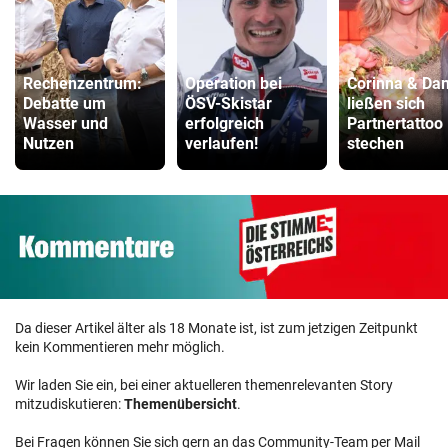
Rechenzentrum:
Operation bei
Corinna & Dan
Debatte um
ÖSV-Skistar
ließen sich
Wasser und
erfolgreich
Partnertattoo
Nutzen
verlaufen!
stechen
Da dieser Artikel älter als 18 Monate ist, ist zum jetzigen Zeitpunkt
kein Kommentieren mehr möglich.
Wir laden Sie ein, bei einer aktuelleren themenrelevanten Story
mitzudiskutieren:
Themenübersicht
.
Bei Fragen können Sie sich gern an das Community-Team per Mail