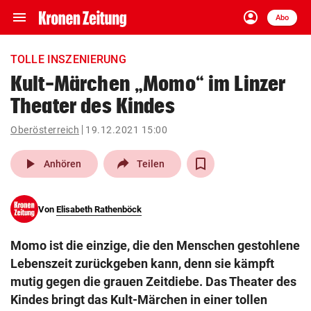
menu
account_circle
Navigation
Anmelden
Abo
close
Schließen
ein-/ausklappen
TOLLE INSZENIERUNG
Abonnieren
Kult-Märchen „Momo“ im Linzer
Theater des Kindes
account_circle
arrow_right
Anmelden
Oberösterreich
19.12.2021 15:00
pin_drop
arrow_right
Bundesland auswäh
Wien
play_arrow
Anhören
Teilen
bookmark
Merkliste
Von
Elisabeth Rathenböck
Suchbegriff
search
Momo ist die einzige, die den Menschen gestohlene
eingeben
Lebenszeit zurückgeben kann, denn sie kämpft
mutig gegen die grauen Zeitdiebe. Das Theater des
Kindes bringt das Kult-Märchen in einer tollen