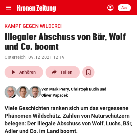
menu
account_circle
Navigation
Anmelden
Abo
close
Schließen
ein-/ausklappen
KAMPF GEGEN WILDEREI
Abonnieren
Illegaler Abschuss von Bär, Wolf
und Co. boomt
account_circle
arrow_right
Anmelden
Österreich
09.12.2021 12:19
pin_drop
arrow_right
Bundesland auswäh
Wien
play_arrow
Anhören
Teilen
bookmark
Merkliste
Von
Mark Perry
,
Christoph Budin
und
Oliver Papacek
Suchbegriff
search
Viele Geschichten ranken sich um das vergessene
eingeben
Phänomen Wildschütz. Zahlen von Naturschützern
belegen: Der illegale Abschuss von Wolf, Luchs, Bär,
Adler und Co. im Land boomt.