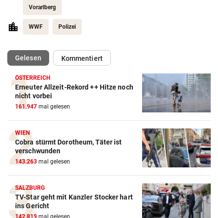
Vorarlberg
WWF
Polizei
(ausgewählt)
Gelesen
Kommentiert
ÖSTERREICH
Erneuter Allzeit-Rekord ++ Hitze noch
nicht vorbei
161.947
mal gelesen
WIEN
Cobra stürmt Dorotheum, Täter ist
verschwunden
143.263
mal gelesen
SALZBURG
TV-Star geht mit Kanzler Stocker hart
ins Gericht
142.819
mal gelesen