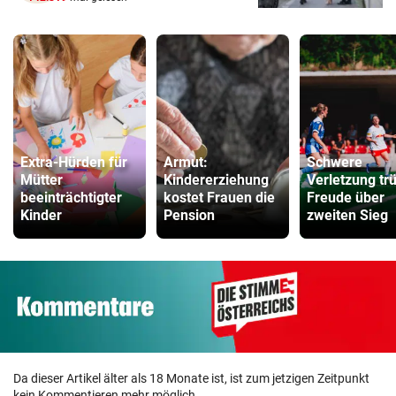
Extra-Hürden für
Armut:
Schwere
Mütter
Kindererziehung
Verletzung tr
beeinträchtigter
kostet Frauen die
Freude über
Kinder
Pension
zweiten Sieg
Da dieser Artikel älter als 18 Monate ist, ist zum jetzigen Zeitpunkt
kein Kommentieren mehr möglich.