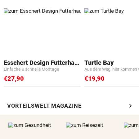
Esschert Design Futterhaus
Turtle Bay
Einfache & schnelle Montage
Aus dem Weg, hier kommen w
€27,90
€19,90
chevron_right
VORTEILSWELT MAGAZINE