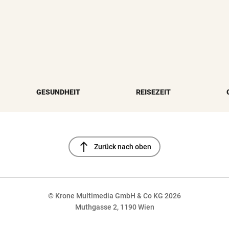
GESUNDHEIT
REISEZEIT
north
Zurück nach oben
© Krone Multimedia GmbH & Co KG 2026
Muthgasse 2, 1190 Wien