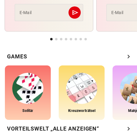
send
E-Mail
E-Mail
Abschicken
chevron_right
GAMES
Solitär
Kreuzworträtsel
Mahj
chevron_right
VORTEILSWELT „ALLE ANZEIGEN“