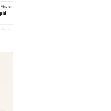
8 Minuten
apid
9 Minuten
oßen
15:58
auf
15:49
rby
Guten Morgen
Morgens topinformiert über die
15:28
Nachrichten des Tages