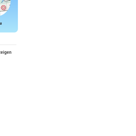
u
Snake
zeigen
Fetzblau oder Schnieseln