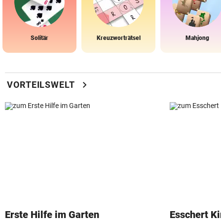
Solitär
Kreuzworträtsel
Mahjong
chevron_right
VORTEILSWELT
Erste Hilfe im Garten
Esschert K