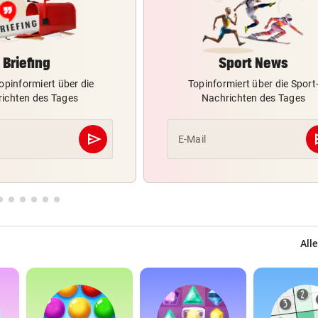
Briefing
Sport News
opinformiert über die
Topinformiert über die Sport
ichten des Tages
Nachrichten des Tages
send
s
E-Mail
Abschicken
Alle