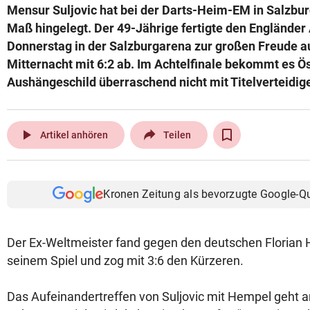
Mensur Suljovic hat bei der Darts-Heim-EM in Salzbur
© Krone Multimedia GmbH & Co KG 2026
Maß hingelegt. Der 49-Jährige fertigte den Englände
Muthgasse 2, 1190 Wien
Donnerstag in der Salzburgarena zur großen Freude a
Mitternacht mit 6:2 ab. Im Achtelfinale bekommt es Ö
Aushängeschild überraschend nicht mit Titelverteidige
play_arrow
Artikel anhören
Teilen
Kronen Zeitung als bevorzugte Google-Q
Der Ex-Weltmeister fand gegen den deutschen Florian 
seinem Spiel und zog mit 3:6 den Kürzeren.
Das Aufeinandertreffen von Suljovic mit Hempel geht 