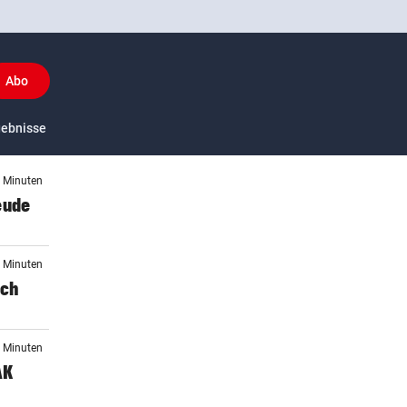
Abo
y
gebnisse
US-Sport
7 Minuten
eude
1 Minuten
uch
5 Minuten
AK