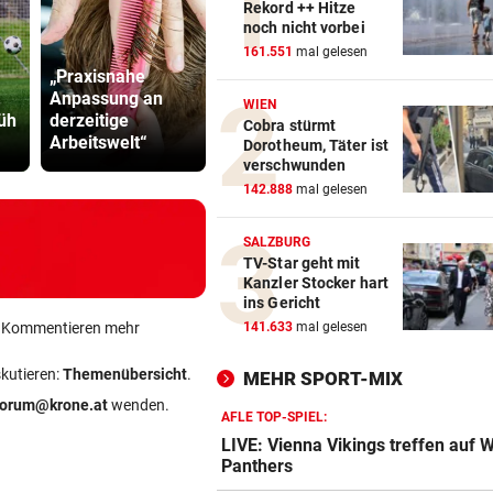
Rekord ++ Hitze
noch nicht vorbei
161.551
mal gelesen
„Praxisnahe
Anpassung an
60 Alarme zu
Grapsch-V
WIEN
rüh
derzeitige
Waldbränden in
gegen steir
Cobra stürmt
Arbeitswelt“
einer Woche
Polizisten
Dorotheum, Täter ist
verschwunden
142.888
mal gelesen
SALZBURG
TV-Star geht mit
Kanzler Stocker hart
ins Gericht
ein Kommentieren mehr
141.633
mal gelesen
skutieren:
Themenübersicht
.
MEHR SPORT-MIX
forum@krone.at
wenden.
AFLE TOP-SPIEL:
LIVE: Vienna Vikings treffen auf 
Panthers