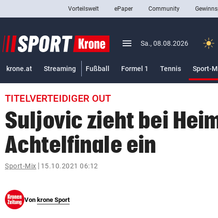
Vorteilswelt
ePaper
Community
Gewinns
close
Schließen
menu
Menü aufklappen
Sa., 08.08.2026
Abonnieren
krone.at
Streaming
Fußball
Formel 1
Tennis
Sport-M
account_circle
arrow_right
Anmelden
TITELVERTEIDIGER OUT
pin_drop
arrow_right
Bundesland auswäh
Wien
Suljovic zieht bei Hei
bookmark
Merkliste
Achtelfinale ein
Suchbegriff
Sport-Mix
15.10.2021 06:12
search
eingeben
Von
krone Sport