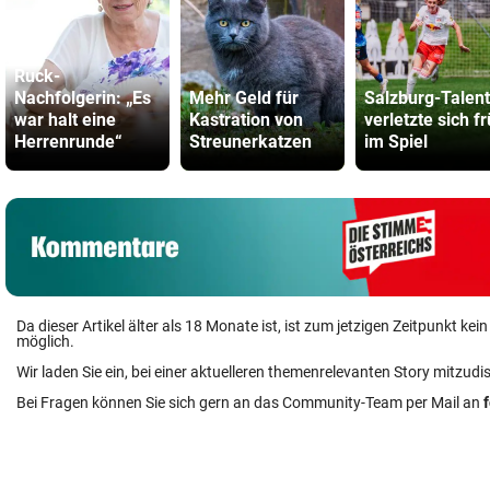
Ruck-
Nachfolgerin: „Es
Mehr Geld für
Salzburg-Talent
war halt eine
Kastration von
verletzte sich f
Herrenrunde“
Streunerkatzen
im Spiel
Da dieser Artikel älter als 18 Monate ist, ist zum jetzigen Zeitpunkt k
möglich.
Wir laden Sie ein, bei einer aktuelleren themenrelevanten Story mitzudi
Bei Fragen können Sie sich gern an das Community-Team per Mail an