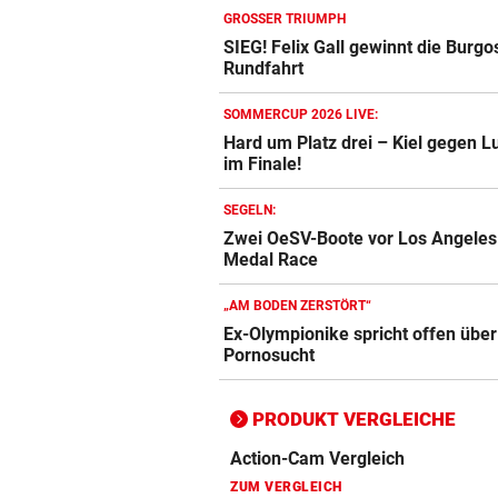
GROSSER TRIUMPH
SIEG! Felix Gall gewinnt die Burgo
Rundfahrt
Action-Cam Vergleich
SOMMERCUP 2026 LIVE:
ZUM VERGLEICH
Hard um Platz drei – Kiel gegen L
im Finale!
Crosstrainer Vergleich
SEGELN:
ZUM VERGLEICH
Zwei OeSV-Boote vor Los Angeles
Medal Race
E-Bike Vergleich
ZUM VERGLEICH
„AM BODEN ZERSTÖRT“
Ex-Olympionike spricht offen über
Elektro-Scooter Vergleich
Pornosucht
ZUM VERGLEICH
Ergometer Vergleich
PRODUKT VERGLEICHE
ZUM VERGLEICH
Fahrrad Test