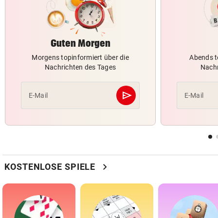
Guten Morgen
Morgens topinformiert über die
Abends t
Nachrichten des Tages
Nachr
send
E-Mail
E-Mail
Abschicken
chevron_right
KOSTENLOSE SPIELE