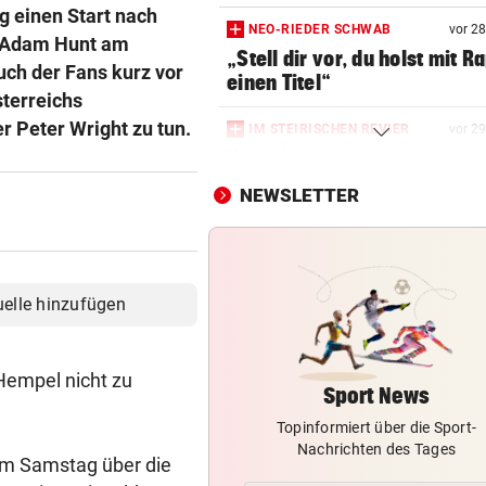
g einen Start nach
NEO-RIEDER SCHWAB
vor 2
r Adam Hunt am
„Stell dir vor, du holst mit R
uch der Fans kurz vor
einen Titel“
sterreichs
r Peter Wright zu tun.
IM STEIRISCHEN REVIER
vor 2
Vom „Juniorpartner“ zum gr
Liga-Rivalen
NEWSLETTER
AFLE TOP-SPIEL:
LIVE: Vienna Vikings treffen 
Wroclav Panthers
uelle hinzufügen
BUNDESLIGA IM TICKER
LIVE ab 19.30 Uhr: Steirerde
Hempel nicht zu
Hartberg – Sturm
Sport News
Topinformiert über die Sport-
MARQUEZ ENTTÄUSCHT
Nachrichten des Tages
MotoGP: Martin holt sich
am Samstag über die
Sprintsieg in Silverstone