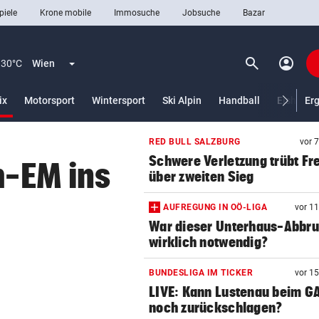
piele
Krone mobile
Immosuche
Jobsuche
Bazar
search
account_circle
Menü aufklappen
Suchen
30°C
Wien
(ausgewählt)
ix
Motorsport
Wintersport
Ski Alpin
Handball
Eishocke
Er
RED BULL SALZBURG
vor 
len
Schwere Verletzung trübt Fr
m-EM ins
über zweiten Sieg
AUFREGUNG IN OÖ-LIGA
vor 1
War dieser Unterhaus-Abbr
wirklich notwendig?
BUNDESLIGA IM TICKER
vor 1
LIVE: Kann Lustenau beim G
noch zurückschlagen?