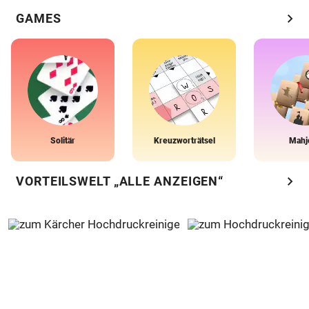
chevron_right
GAMES
Solitär
Kreuzworträtsel
Mahj
chevron_right
VORTEILSWELT „ALLE ANZEIGEN“