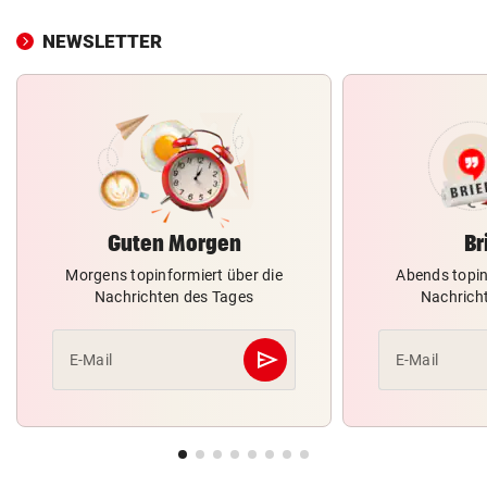
NEWSLETTER
Guten Morgen
Br
Morgens topinformiert über die
Abends topin
Nachrichten des Tages
Nachrich
send
E-Mail
E-Mail
Abschicken