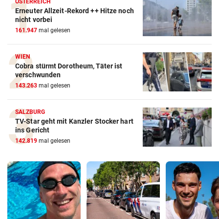
ÖSTERREICH
Erneuter Allzeit-Rekord ++ Hitze noch
nicht vorbei
161.947
mal gelesen
WIEN
Cobra stürmt Dorotheum, Täter ist
verschwunden
143.263
mal gelesen
SALZBURG
TV-Star geht mit Kanzler Stocker hart
ins Gericht
142.819
mal gelesen