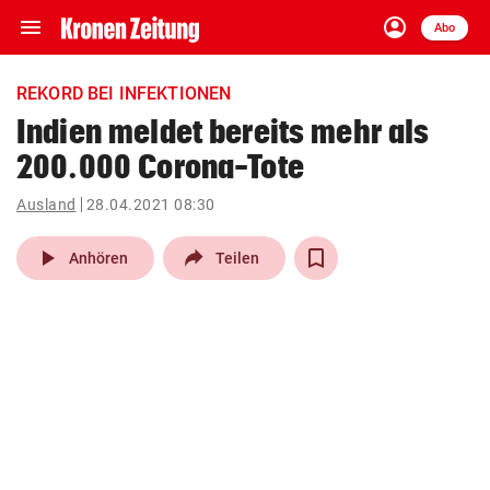
menu
account_circle
Navigation
Anmelden
Abo
close
Schließen
ein-/ausklappen
REKORD BEI INFEKTIONEN
Abonnieren
Indien meldet bereits mehr als
200.000 Corona-Tote
account_circle
arrow_right
Anmelden
Ausland
28.04.2021 08:30
pin_drop
arrow_right
Bundesland auswäh
Wien
play_arrow
Anhören
Teilen
bookmark
Merkliste
Suchbegriff
search
eingeben