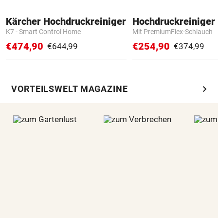
Kärcher Hochdruckreiniger
Hochdruckreiniger 
K7 - Smart Control Home
Mit PremiumFlex-Schlauch
€474,90
€254,90
€644,99
€374,99
chevron_right
VORTEILSWELT MAGAZINE