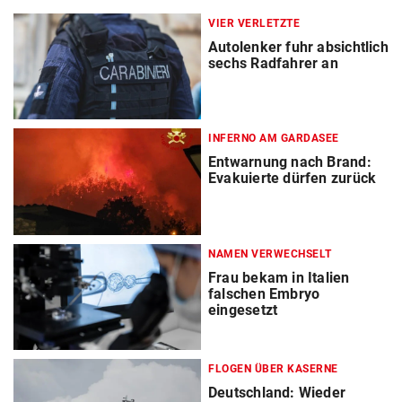
VIER VERLETZTE
Autolenker fuhr absichtlich
sechs Radfahrer an
INFERNO AM GARDASEE
Entwarnung nach Brand:
Evakuierte dürfen zurück
NAMEN VERWECHSELT
Frau bekam in Italien
falschen Embryo
eingesetzt
FLOGEN ÜBER KASERNE
Deutschland: Wieder