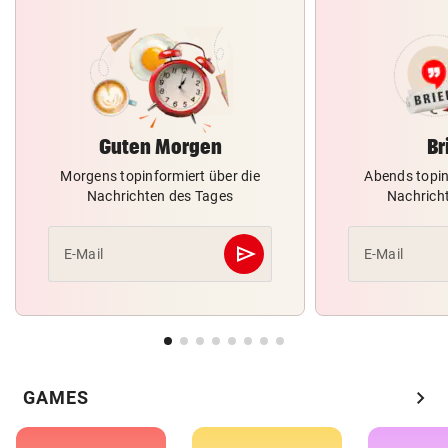
Guten Morgen
Br
Morgens topinformiert über die
Abends topin
Nachrichten des Tages
Nachrich
send
E-Mail
E-Mail
Abschicken
chevron_right
GAMES