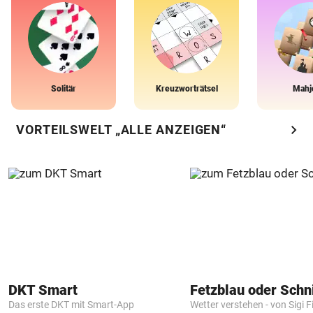
Solitär
Kreuzworträtsel
Mahj
chevron_right
VORTEILSWELT „ALLE ANZEIGEN“
DKT Smart
Fetzblau oder Schn
Das erste DKT mit Smart-App
Wetter verstehen - von Sigi F