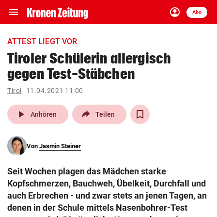
menu
account_circle
Navigation
Anmelden
Abo
close
Schließen
ein-/ausklappen
ATTEST LIEGT VOR
Abonnieren
Tiroler Schülerin allergisch
gegen Test-Stäbchen
account_circle
arrow_right
Anmelden
Tirol
11.04.2021 11:00
pin_drop
arrow_right
Bundesland auswäh
Wien
play_arrow
Anhören
Teilen
bookmark
Merkliste
Von
Jasmin Steiner
Suchbegriff
search
Seit Wochen plagen das Mädchen starke
eingeben
Kopfschmerzen, Bauchweh, Übelkeit, Durchfall und
auch Erbrechen - und zwar stets an jenen Tagen, an
denen in der Schule mittels Nasenbohrer-Test