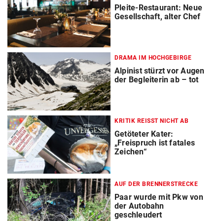
Pleite-Restaurant: Neue
Gesellschaft, alter Chef
DRAMA IM HOCHGEBIRGE
Alpinist stürzt vor Augen
der Begleiterin ab – tot
KRITIK REISST NICHT AB
Getöteter Kater:
„Freispruch ist fatales
Zeichen“
AUF DER BRENNERSTRECKE
Paar wurde mit Pkw von
der Autobahn
geschleudert