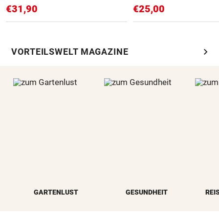
€31,90
€25,00
chevron_right
VORTEILSWELT MAGAZINE
GARTENLUST
GESUNDHEIT
REI