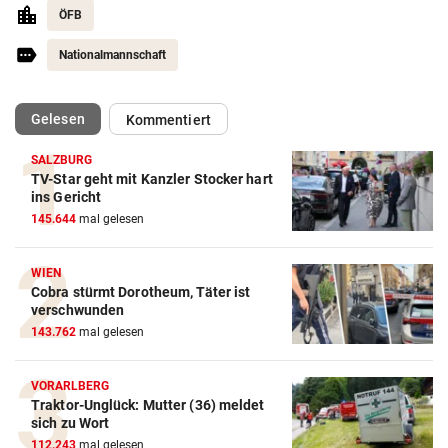
ÖFB
Nationalmannschaft
(ausgewählt)
Gelesen
Kommentiert
SALZBURG
TV-Star geht mit Kanzler Stocker hart
Action-Cam Vergleich
ins Gericht
145.644
mal gelesen
ZUM VERGLEICH
Crosstrainer Vergleich
WIEN
Cobra stürmt Dorotheum, Täter ist
ZUM VERGLEICH
verschwunden
143.762
mal gelesen
E-Bike Vergleich
ZUM VERGLEICH
VORARLBERG
Traktor-Unglück: Mutter (36) meldet
Elektro-Scooter Vergleich
sich zu Wort
ZUM VERGLEICH
112.243
mal gelesen