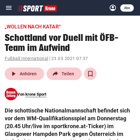
menu
account_circle
Navigation
Anmelden
Abo
close
Schließen
ein-/ausklappen
„WOLLEN NACH KATAR“
Abonnieren
Schottland vor Duell mit ÖFB-
Team im Aufwind
account_circle
arrow_right
Anmelden
Fußball International
23.03.2021 07:37
pin_drop
arrow_right
Bundesland auswäh
Wien
play_arrow
Anhören
Teilen
bookmark
Merkliste
Von
krone Sport
Suchbegriff
search
Die schottische Nationalmannschaft befindet sich
eingeben
vor dem WM-Qualifikationsspiel am Donnerstag
(20.45 Uhr/live im sportkrone.at-Ticker) im
Glasgower Hampden Park gegen Österreich im