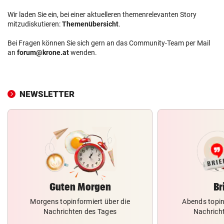
Wir laden Sie ein, bei einer aktuelleren themenrelevanten Story
mitzudiskutieren:
Themenübersicht
.
Bei Fragen können Sie sich gern an das Community-Team per Mail
an
forum@krone.at
wenden.
NEWSLETTER
Guten Morgen
Br
Morgens topinformiert über die
Abends topin
Nachrichten des Tages
Nachrich