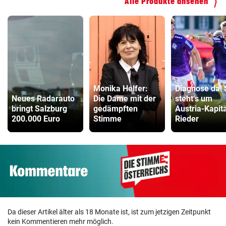
Alle Produkte ansehen
Monika Helfer:
Diagnose da! 
Neues Radarauto
Die Dame mit der
steht‘s um
bringt Salzburg
gedämpften
Austria-Kapit
200.000 Euro
Stimme
Rieder
Da dieser Artikel älter als 18 Monate ist, ist zum jetzigen Zeitpunkt
kein Kommentieren mehr möglich.