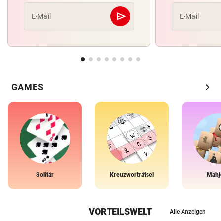
send
E-Mail
E-Mail
Abschicken
chevron_right
GAMES
Solitär
Kreuzworträtsel
Mahj
VORTEILSWELT
Alle Anzeigen