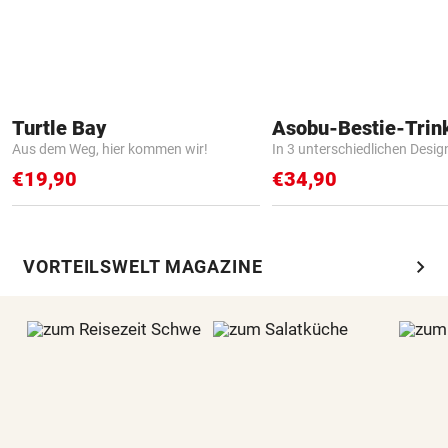
Turtle Bay
Asobu-Bestie-Trin
Aus dem Weg, hier kommen wir!
In 3 unterschiedlichen Desig
€19,90
€34,90
chevron_right
VORTEILSWELT MAGAZINE