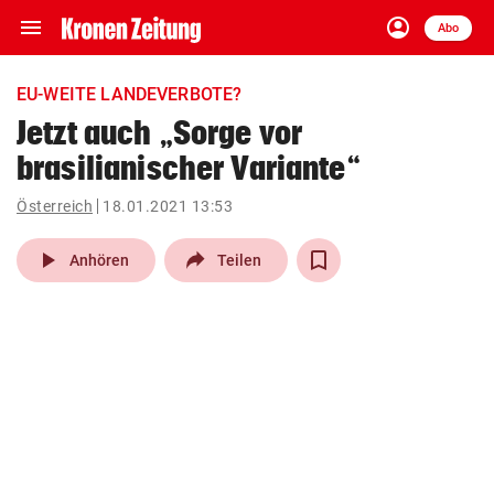
menu
account_circle
Navigation
Anmelden
Abo
close
Schließen
ein-/ausklappen
EU-WEITE LANDEVERBOTE?
Abonnieren
Jetzt auch „Sorge vor
brasilianischer Variante“
account_circle
arrow_right
Anmelden
Österreich
18.01.2021 13:53
pin_drop
arrow_right
Bundesland auswäh
Wien
play_arrow
Anhören
Teilen
bookmark
Merkliste
Suchbegriff
search
eingeben