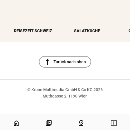
REISEZEIT SCHWEIZ
SALATKÜCHE
north
Zurück nach oben
© Krone Multimedia GmbH & Co KG 2026
Muthgasse 2, 1190 Wien
NaN%
home
pin_drop