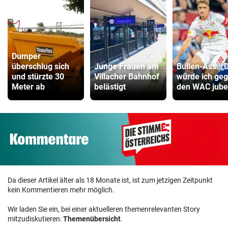
Dumper
überschlug sich
Junge Frauen am
Bullen-Ass: „
und stürzte 30
Villacher Bahnhof
würde ich ge
Meter ab
belästigt
den WAC jube
Da dieser Artikel älter als 18 Monate ist, ist zum jetzigen Zeitpunkt
kein Kommentieren mehr möglich.
Wir laden Sie ein, bei einer aktuelleren themenrelevanten Story
mitzudiskutieren:
Themenübersicht
.