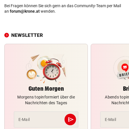
Bei Fragen können Sie sich gern an das Community-Team per Mail
an
forum@krone.at
wenden.
NEWSLETTER
Guten Morgen
Br
Morgens topinformiert über die
Abends topin
Nachrichten des Tages
Nachrich
send
E-Mail
E-Mail
Abschicken