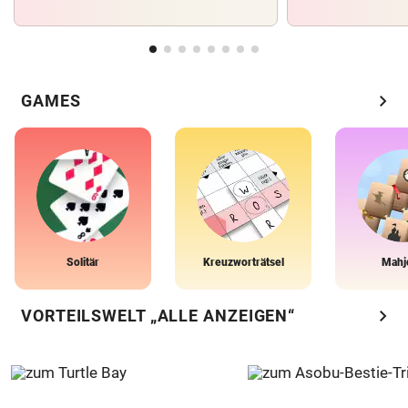
chevron_right
GAMES
Solitär
Kreuzworträtsel
Mahj
chevron_right
VORTEILSWELT „ALLE ANZEIGEN“