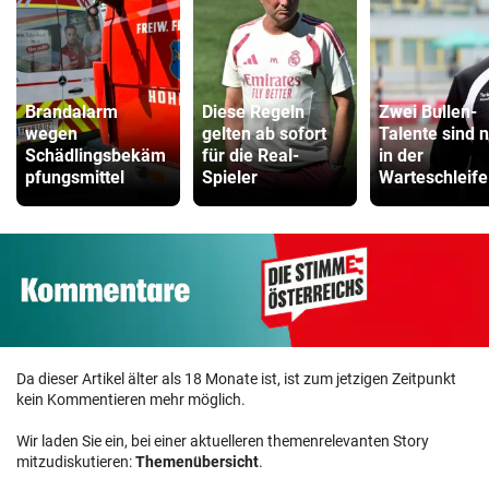
Brandalarm
Diese Regeln
Zwei Bullen-
wegen
gelten ab sofort
Talente sind 
Schädlingsbekäm
für die Real-
in der
pfungsmittel
Spieler
Warteschleife
Da dieser Artikel älter als 18 Monate ist, ist zum jetzigen Zeitpunkt
kein Kommentieren mehr möglich.
Wir laden Sie ein, bei einer aktuelleren themenrelevanten Story
mitzudiskutieren:
Themenübersicht
.