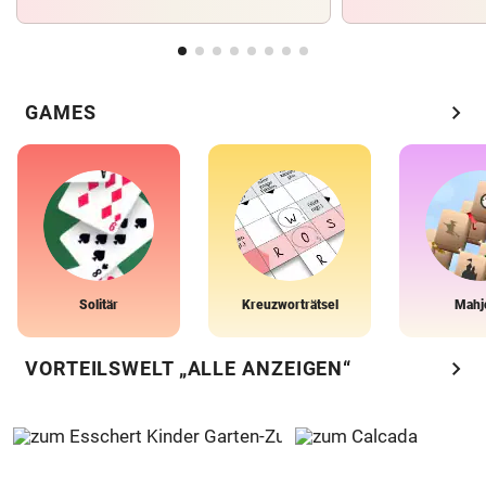
chevron_right
GAMES
Solitär
Kreuzworträtsel
Mahj
chevron_right
VORTEILSWELT „ALLE ANZEIGEN“