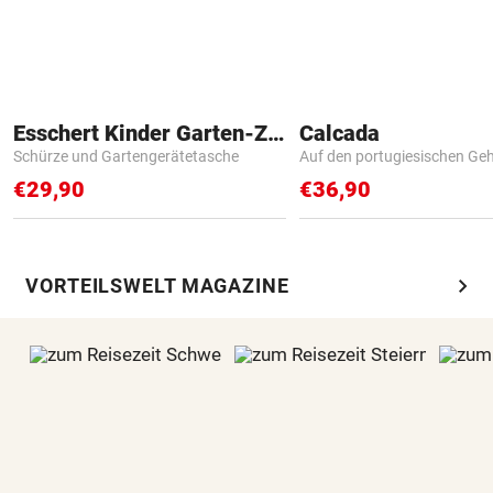
Esschert Kinder Garten-Zubehör
Calcada
Schürze und Gartengerätetasche
Auf den portugiesischen G
€29,90
€36,90
chevron_right
VORTEILSWELT MAGAZINE