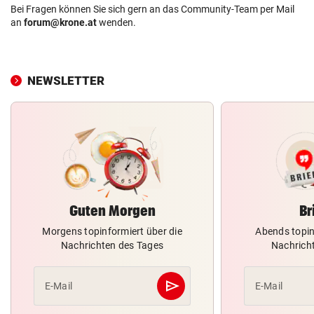
Bei Fragen können Sie sich gern an das Community-Team per Mail
an
forum@krone.at
wenden.
NEWSLETTER
Guten Morgen
Br
Morgens topinformiert über die
Abends topin
Nachrichten des Tages
Nachrich
send
E-Mail
E-Mail
Abschicken