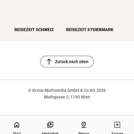
REISEZEIT SCHWEIZ
REISEZEIT STEIERMARK
north
Zurück nach oben
© Krone Multimedia GmbH & Co KG 2026
Muthgasse 2, 1190 Wien
NaN%
home
pin_drop
Start
Mediathek
Region
Krone+