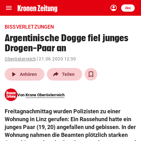
menu
account_circle
Navigation
Anmelden
Abo
close
Schließen
ein-/ausklappen
BISSVERLETZUNGEN
Abonnieren
Argentinische Dogge fiel junges
Drogen-Paar an
account_circle
arrow_right
Anmelden
Oberösterreich
21.06.2020 12:30
pin_drop
arrow_right
Bundesland auswäh
Wien
play_arrow
Anhören
Teilen
bookmark
Merkliste
Von
Krone Oberösterreich
Suchbegriff
search
Freitagnachmittag wurden Polizisten zu einer
eingeben
Wohnung in Linz gerufen: Ein Rassehund hatte ein
junges Paar (19, 20) angefallen und gebissen. In der
Wohnung nahmen die Beamten plötzlich starken