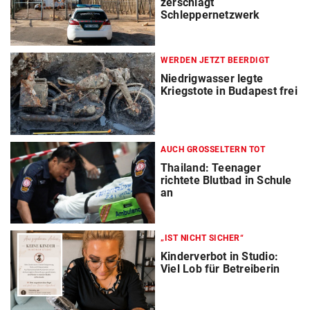
zerschlägt
Schleppernetzwerk
WERDEN JETZT BEERDIGT
Niedrigwasser legte
Kriegstote in Budapest frei
AUCH GROSSELTERN TOT
Thailand: Teenager
richtete Blutbad in Schule
an
„IST NICHT SICHER“
Kinderverbot in Studio:
Viel Lob für Betreiberin