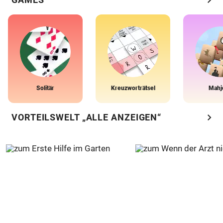
Solitär
Kreuzworträtsel
Mahj
chevron_right
VORTEILSWELT „ALLE ANZEIGEN“