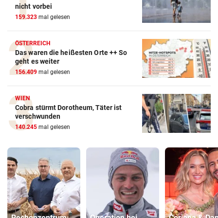
nicht vorbei
159.323
mal gelesen
ÖSTERREICH
Das waren die heißesten Orte ++ So
geht es weiter
156.409
mal gelesen
WIEN
Cobra stürmt Dorotheum, Täter ist
verschwunden
140.245
mal gelesen
Rechenzentrum:
Operation bei
Corinna & Dan