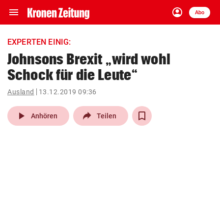
menu
account_circle
Navigation
Anmelden
Abo
close
Schließen
ein-/ausklappen
EXPERTEN EINIG:
Abonnieren
Johnsons Brexit „wird wohl
Schock für die Leute“
account_circle
arrow_right
Anmelden
Ausland
13.12.2019 09:36
pin_drop
arrow_right
Bundesland auswäh
Wien
play_arrow
Anhören
Teilen
bookmark
Merkliste
Suchbegriff
search
eingeben