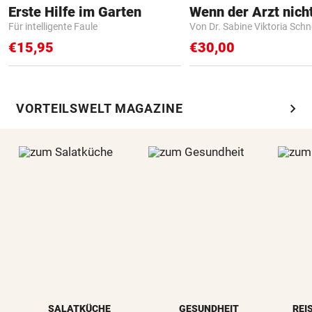
Erste Hilfe im Garten
Für intelligente Faule
Von Dr. Sabine Viktoria Schn
€15,95
€30,00
chevron_right
VORTEILSWELT MAGAZINE
SALATKÜCHE
GESUNDHEIT
REI