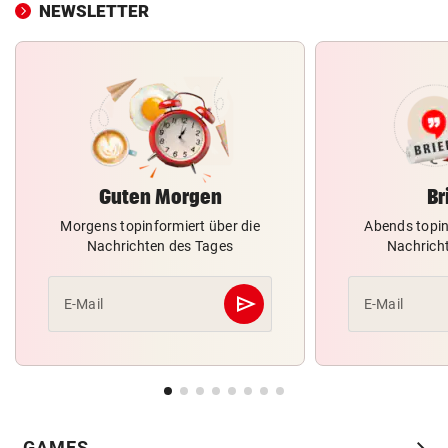
NEWSLETTER
Guten Morgen
Br
Morgens topinformiert über die
Abends topin
Nachrichten des Tages
Nachrich
send
E-Mail
E-Mail
Abschicken
chevron_right
GAMES