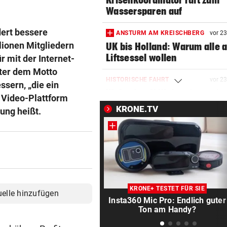
Krisenkoordinator ruft zum
Wassersparen auf
dert bessere
ANSTURM AM KREISCHBERG
vor 2
lionen Mitgliedern
UK bis Holland: Warum alle a
Liftsessel wollen
 mit der Internet-
ter dem Motto
HISTORISCHE FAHRT
vor 2
ssern, „die ein
Weltrekord! Weltmeister sie
 Video-Plattform
unter Schmerzen
KRONE.TV
lung heißt.
FLASCHE UND SCHWERT
vor 3
Lange Gefängnisstrafen nac
Folter-Vergewaltigung
VÖLLIG VERWANDELT
vor 4
Oha! Ist das wirklich Billie Ei
KRONE+ TESTET FÜR SIE
uelle hinzufügen
Insta360 Mic Pro: Endlich guter
SCHRECK FÜR DEUTSCHEN
vor 4
Ton am Handy?
Riesenschlange beim