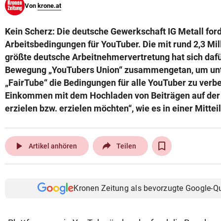
Von
krone.at
© Krone Multimedia GmbH & Co KG 2026
Muthgasse 2, 1190 Wien
Kein Scherz: Die deutsche Gewerkschaft IG Metall for
Arbeitsbedingungen für YouTuber. Die mit rund 2,3 Mil
größte deutsche Arbeitnehmervertretung hat sich dafür
Bewegung „YouTubers Union“ zusammengetan, um un
„FairTube“ die Bedingungen für alle YouTuber zu verbe
Einkommen mit dem Hochladen von Beiträgen auf der
erzielen bzw. erzielen möchten“, wie es in einer Mittei
play_arrow
Artikel anhören
Teilen
Kronen Zeitung als bevorzugte Google-Q