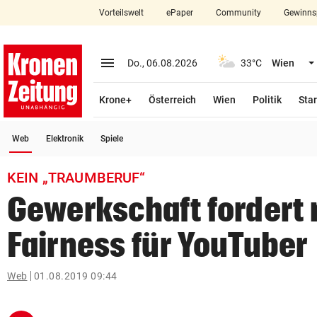
Vorteilswelt
ePaper
Community
Gewinns
close
Schließen
menu
Menü aufklappen
Do., 06.08.2026
33°C
Wien
Abonnieren
Krone+
Österreich
Wien
Politik
Star
account_circle
arrow_right
Anmelden
(ausgewählt)
Web
Elektronik
Spiele
pin_drop
arrow_right
Bundesland auswäh
Wien
KEIN „TRAUMBERUF“
bookmark
Merkliste
Gewerkschaft fordert
Fairness für YouTuber
Suchbegriff
search
eingeben
Web
01.08.2019 09:44