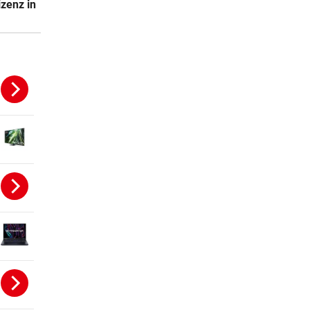
izenz in