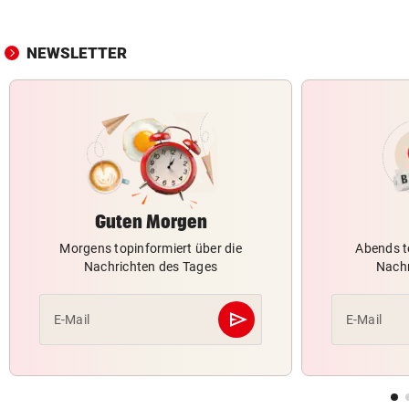
NEWSLETTER
Guten Morgen
Morgens topinformiert über die
Abends t
Nachrichten des Tages
Nachr
send
E-Mail
E-Mail
Abschicken