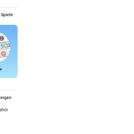
 Spiele
u
Snake
zeigen