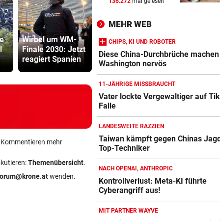
136.272
mal gelesen
Dorotheum-Überfall: Täter i
Filiale verschanzt
MEHR WEB
e
Wirbel um WM-
Neuseelands
Dorotheum
KRONE+ TESTET FÜR SIE
vor 
CHIPS, KI UND ROBOTER
l
Finale 2030: Jetzt
tödlichste Katze
Überfall: Tä
Insta360 Mic Pro: Endlich gu
Diese China-Durchbrüche machen
reagiert Spanien
„Nine Lives“ erlegt
Filiale ver
Ton am Handy?
Washington nervös
CHIPS, KI UND ROBOTER
vor 
11-JÄHRIGE MISSBRAUCHT
Diese China-Durchbrüche
Vater lockte Vergewaltiger auf Tik
Falle
Amazon-Kindle Vergleich
machen Washington nervös
ZUM VERGLEICH
LANDESWEITE RAZZIEN
Taiwan kämpft gegen Chinas Jagd
Apple-iPad Vergleich
ein Kommentieren mehr
Top-Techniker
ZUM VERGLEICH
skutieren:
Themenübersicht
.
NACH OPENAI, ANTHROPIC
Apple-iPhone Vergleich
forum@krone.at
wenden.
Kontrollverlust: Meta-KI führte
ZUM VERGLEICH
Cyberangriff aus!
Apple Macbook Vergleich
MIT PARTNER WAYVE