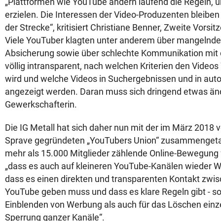
„Plattformen wie YouTube ändern laufend die Regeln, u
erzielen. Die Interessen der Video-Produzenten bleib
der Strecke“, kritisiert Christiane Benner, Zweite Vorsit
Viele YouTuber klagten unter anderem über mangelnde f
Absicherung sowie über schlechte Kommunikation mit de
völlig intransparent, nach welchen Kriterien den Vide
wird und welche Videos in Suchergebnissen und in auto
angezeigt werden. Daran muss sich dringend etwas ände
Gewerkschafterin.
Die IG Metall hat sich daher nun mit der im März 2018
Sprave gegründeten „YouTubers Union“ zusammengeta
mehr als 15.000 Mitglieder zählende Online-Bewegung 
„dass es auch auf kleineren YouTube-Kanälen wieder W
dass es einen direkten und transparenten Kontakt zwis
YouTube geben muss und dass es klare Regeln gibt - so
Einblenden von Werbung als auch für das Löschen einze
Sperrung ganzer Kanäle“.