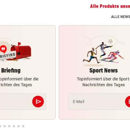
Alle Produkte ans
ALLE NEWS
Briefing
Sport News
opinformiert über die
Topinformiert über die Sport
ichten des Tages
Nachrichten des Tages
send
s
E-Mail
Abschicken