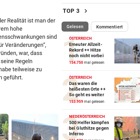
Aufgedeckt! Chaos bei
Wassergebühren im Ländle
chevron_right
TOP 3
er Realität ist man der
BRENZLIGE SITUATION
vor ein
(ausgewählt)
Gelesen
Kommentiert
trem hohe
Trumps Heli beinahe mit
Passagierjet kollidiert
mensschwankungen sind
ÖSTERREICH
 für Veränderungen“,
Erneuter Allzeit-
OFFENSIVE VERSTÄRKUNG
vor 
Rekord ++ Hitze
gründen, war, dass
noch nicht vorbei
Wunschspieler! GAK angelt 
 seine Regeln
154.750
mal gelesen
junges ÖFB-Juwel
habe teilweise zu
 geführt.
ÖSTERREICH
AUCH NEUER THEMENWEG
vor 
Das waren die
Nationalpark sucht wieder d
heißesten Orte ++
Almhirten des Jahres
So geht es weiter
153.959
mal gelesen
„JEDE MENGE HILFE“
vor 
Rihanna braucht ein Team für
NIEDERÖSTERREICH
drei Kinder
500 Helfer kämpfen
bei Gluthitze gegen
Inferno
GROSSEINSATZ IN WIEN
vor 