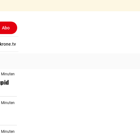
Abo
tschaft
krone.tv
Wissen
Gericht
Kolumnen
Freizeit
Reise
Ti
6 Minuten
apid
7 Minuten
r
9 Minuten