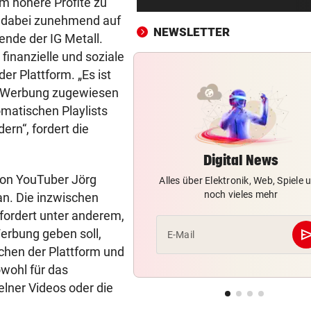
m höhere Profite zu
Rasenmähen entdeckt
en dabei zunehmend auf
NEWSLETTER
zende der IG Metall.
NACH LAWINEN-DRAMA
vor ein
inanzielle und soziale
Rekord-Alpinist Purja am Br
Peak geborgen
r Plattform. „Es ist
os Werbung zugewiesen
WALDBRAND-WARNSYSTEM
vor ein
matischen Playlists
KI-Drohnen sollen durch da
rn“, fordert die
Blätterdach blicken
Digital News
MIND. 125 MIO. EURO
vor ein
 von YouTuber Jörg
Alles über Elektronik, Web, Spiele 
Diomande zu Real! Rekordtr
noch vieles mehr
n. Die inzwischen
für Leipzig fix
fordert unter anderem,
WENDE KURZ VOR ANPFIFF
vor ein
se
erbung geben soll,
E-Mail
Jetzt also doch! ORF zeigt da
chen der Plattform und
Spiel der Austria
wohl für das
lner Videos oder die
IN MEHREREN GEMEINDEN
vor ein