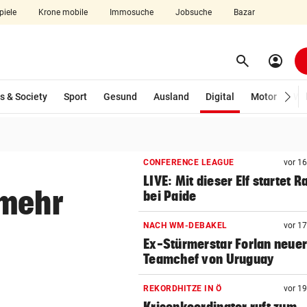
piele
Krone mobile
Immosuche
Jobsuche
Bazar
search
account_circle
Menü aufklappen
Suchen
(ausgewählt)
s & Society
Sport
Gesund
Ausland
Digital
Motor
Wir
len
CONFERENCE LEAGUE
vor 1
LIVE: Mit dieser Elf startet R
 mehr
bei Paide
NACH WM-DEBAKEL
vor 1
Ex-Stürmerstar Forlan neue
Teamchef von Uruguay
REKORDHITZE IN Ö
vor 1