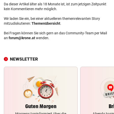
Da dieser Artikel älter als 18 Monate ist, ist zum jetzigen Zeitpunkt
kein Kommentieren mehr möglich.
Wir laden Sie ein, bei einer aktuelleren themenrelevanten Story
mitzudiskutieren:
Themenübersicht
.
Bei Fragen können Sie sich gern an das Community-Team per Mail
an
forum@krone.at
wenden.
NEWSLETTER
Guten Morgen
Br
Morgens topinformiert über die
Abends topin