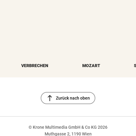
VERBRECHEN
MOZART
north
Zurück nach oben
© Krone Multimedia GmbH & Co KG 2026
Muthgasse 2, 1190 Wien