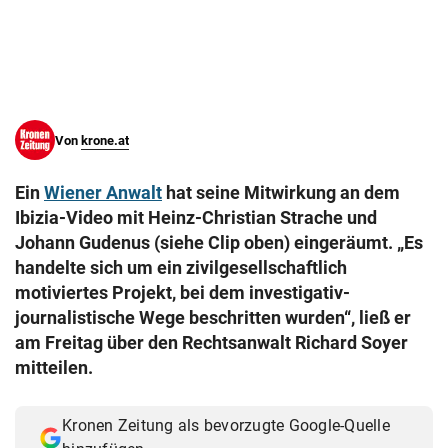
© Krone Multimedia GmbH & Co KG 2026
Muthgasse 2, 1190 Wien
Von
krone.at
Ein
Wiener Anwalt
hat seine Mitwirkung an dem
Ibizia-Video mit Heinz-Christian Strache und
Johann Gudenus (siehe Clip oben) eingeräumt. „Es
handelte sich um ein zivilgesellschaftlich
motiviertes Projekt, bei dem investigativ-
journalistische Wege beschritten wurden“, ließ er
am Freitag über den Rechtsanwalt Richard Soyer
mitteilen.
Kronen Zeitung als bevorzugte Google-Quelle