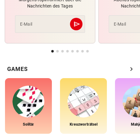
Nachrichten des Tages
Nachrich
send
E-Mail
E-Mail
Abschicken
chevron_right
GAMES
Solitär
Kreuzworträtsel
Mahj