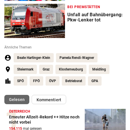
BEI PREMSTÄTTEN
Unfall auf Bahnübergang:
Pkw-Lenker tot
Ähnliche Themen
Beate Hartinger-Klein
Pamela Rendi-Wagner
Steiermark
Graz
Klosterneuburg
Meidling
SPÖ
FPÖ
ÖVP
Betriebsrat
GPA
(ausgewählt)
Gelesen
Kommentiert
ÖSTERREICH
Erneuter Allzeit-Rekord ++ Hitze noch
nicht vorbei
154.115
mal gelesen