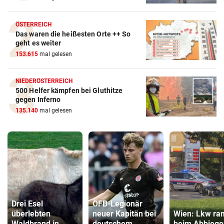
ÖSTERREICH
Das waren die heißesten Orte ++ So
geht es weiter
153.615
mal gelesen
NIEDERÖSTERREICH
500 Helfer kämpfen bei Gluthitze
gegen Inferno
135.140
mal gelesen
Drei Esel
ÖFB-Legionär
überlebten
neuer Kapitän bei
Wien: Lkw r
Waldbrand in
deutschem
beim Abbiege