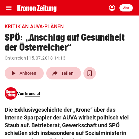
menu
account_circle
Navigation
Anmelden
Abo
close
Schließen
ein-/ausklappen
KRITIK AN AUVA-PLÄNEN
Abonnieren
SPÖ: „Anschlag auf Gesundheit
der Österreicher“
account_circle
arrow_right
Anmelden
Österreich
15.07.2018 14:13
pin_drop
arrow_right
Bundesland auswäh
Wien
play_arrow
Anhören
Teilen
bookmark
Merkliste
Von
krone.at
Suchbegriff
search
Die Exklusivgeschichte der „Krone“ über das
eingeben
interne Sparpapier der AUVA wirbelt politisch viel
Staub auf. Betriebsrat, Gewerkschaft und SPÖ
schießen sich insbesondere auf Sozialministerin