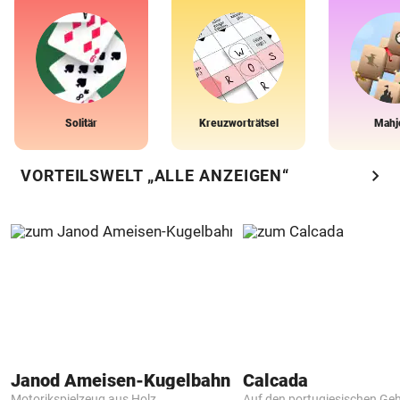
Solitär
Kreuzworträtsel
Mahj
chevron_right
VORTEILSWELT „ALLE ANZEIGEN“
Janod Ameisen-Kugelbahn
Calcada
Motorikspielzeug aus Holz
Auf den portugiesischen G