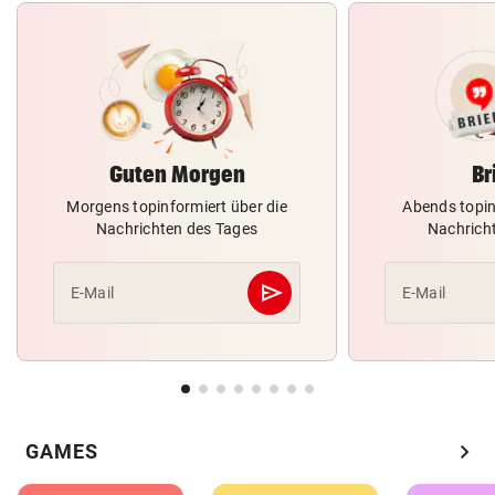
Guten Morgen
Br
Morgens topinformiert über die
Abends topin
Nachrichten des Tages
Nachrich
send
E-Mail
E-Mail
Abschicken
chevron_right
GAMES