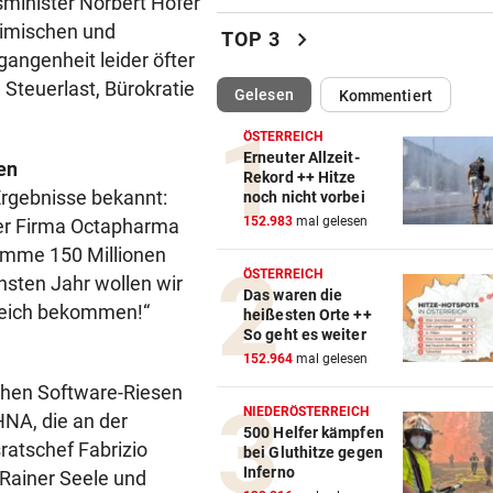
minister Norbert Hofer
So stellt sich der Iran die G
eimischen und
chevron_right
TOP 3
für Schiffe vor
rgangenheit leider öfter
Steuerlast, Bürokratie
(ausgewählt)
Gelesen
Kommentiert
LANDESWEITE RAZZIEN
vor ein
Taiwan kämpft gegen Chinas
ÖSTERREICH
auf Top-Techniker
Erneuter Allzeit-
en
Rekord ++ Hitze
Ergebnisse bekannt:
noch nicht vorbei
DRAMA AM BODENSEE
vor ein
152.983
mal gelesen
zer Firma Octapharma
Frau von Bord gefallen und 
Wellen verschluckt
umme 150 Millionen
ÖSTERREICH
hsten Jahr wollen wir
Das waren die
ASIA-PLÄNE STOCKEN
vor ein
reich bekommen!“
heißesten Orte ++
Doch noch überraschende 
So geht es weiter
um Kult-Wirtshaus?
152.964
mal gelesen
chen Software-Riesen
FOLGE VON DONNERSTAG
vor ein
NIEDERÖSTERREICH
NA, die an der
Sesseltag: Gemeinsam sitze
500 Helfer kämpfen
ratschef Fabrizio
bei Gluthitze gegen
gemeinsam schwitzen
Inferno
Rainer Seele und