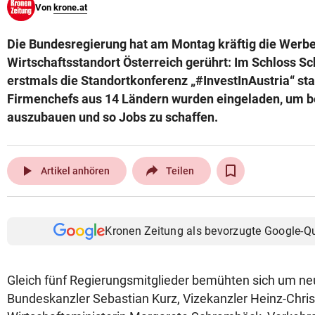
Von
krone.at
Die Bundesregierung hat am Montag kräftig die Werb
Wirtschaftsstandort Österreich gerührt: Im Schloss S
erstmals die Standortkonferenz „#InvestInAustria“ st
Firmenchefs aus 14 Ländern wurden eingeladen, um b
auszubauen und so Jobs zu schaffen.
play_arrow
Artikel anhören
Teilen
Kronen Zeitung als bevorzugte Google-Q
Gleich fünf Regierungsmitglieder bemühten sich um neu
Bundeskanzler Sebastian Kurz, Vizekanzler Heinz-Chris