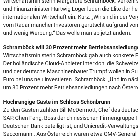
Wirtschaftsministerin Margarete Schramböck, Verkehrs
und Finanzminister Hartwig Löger luden die Elite der h
internationalen Wirtschaft ein. Kurz: „Wir sind in der Ve
vom Radar mancher Investoren gerutscht aufgrund von 
und wenig Werbung.“ Das wolle man ab jetzt ändern.
Schramböck will 30 Prozent mehr Betriebsansiedlung
Wirtschaftsministerin Schramböck gab auch konkrete 
Der holländische Cloud-Anbieter Interxion, die Schwei
und der deutsche Maschinenbauer Trumpf wollen in S
Euro bei uns neu investieren. Schramböck: „Und im näc
um 30 Prozent mehr Betriebsansiedlungen nach Öster
Hochrangige Gäste im Schloss Schönbrunn
Zu den Gästen zählten Bill McDermott, Chef des deuts
SAP, Chen Feng, Boss der chinesischen Firmengruppe H
Deutschen Bank beteiligt ist, und Unicredit-Verwaltungs
Saccomanni. Aus Österreich waren etwa OMV-General 