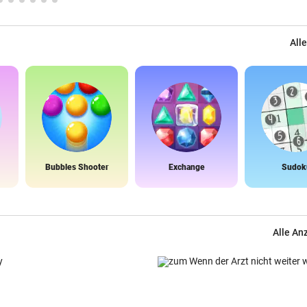
Alle
Bubbles Shooter
Exchange
Sudok
Alle An