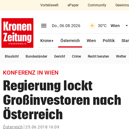
Vorteilswelt
ePaper
Community
Gewinns
close
Schließen
menu
Menü aufklappen
Do., 06.08.2026
30°C
Wien
Abonnieren
(ausgewählt)
Krone+
Österreich
Wien
Politik
Star
account_circle
arrow_right
Anmelden
Blaulicht
Bundesländer
Gericht
Crime
Recht beraten
Wetter
pin_drop
arrow_right
Bundesland auswäh
Wien
KONFERENZ IN WIEN
bookmark
Merkliste
Regierung lockt
Großinvestoren nach
Suchbegriff
search
eingeben
Österreich
Österreich
25.06.2018 16:09