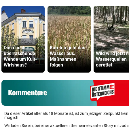
Doch noch
Kärnten geht das
überraschende
Wasser aus:
Wild wird jetzt m
Wende um Kult-
Maßnahmen
Wasserquellen
Wirtshaus?
folgen
gerettet
Da dieser Artikel älter als 18 Monate ist, ist zum jetzigen Zeitpunkt k
möglich.
Wir laden Sie ein, bei einer aktuelleren themenrelevanten Story mitzudi