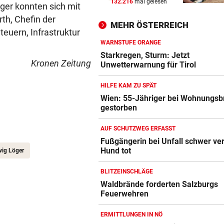
132.216
mal gelesen
ger konnten sich mit
BERGTOUR IN AFRIKA
vor ein
Leonies großer Gipfelsieg für
th, Chefin der
MEHR ÖSTERREICH
Menschlichkeit
euern, Infrastruktur
WARNSTUFE ORANGE
WARUM MAN MITMACHT
vor ein
Starkregen, Sturm: Jetzt
Kronen Zeitung
Gähnen ist ansteckend – und
Unwetterwarnung für Tirol
ganz ohne Viren!
HILFE KAM ZU SPÄT
NACH OPENAI, ANTHROPIC
vor ein
Wien: 55-Jähriger bei Wohnungsb
gestorben
Kontrollverlust: Meta-KI füh
Cyberangriff aus!
AUF SCHUTZWEG ERFASST
Fußgängerin bei Unfall schwer verl
Hund tot
wig Löger
BLITZEINSCHLÄGE
Waldbrände forderten Salzburgs
Feuerwehren
ERMITTLUNGEN IN NÖ