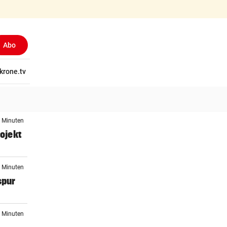
Abo
tschaft
krone.tv
Wissen
Gericht
Kolumnen
Freizeit
Reise
Ti
4 Minuten
ojekt
9 Minuten
spur
3 Minuten