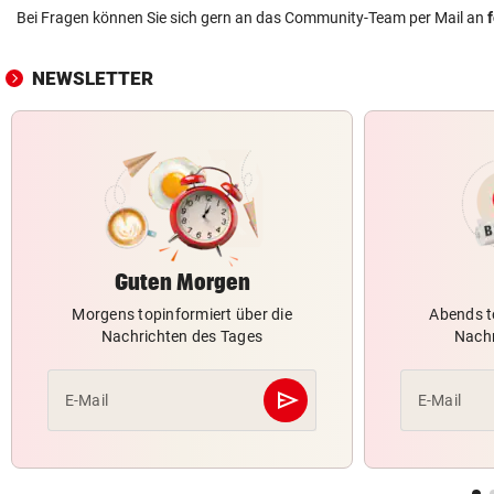
Bei Fragen können Sie sich gern an das Community-Team per Mail an
NEWSLETTER
Guten Morgen
Morgens topinformiert über die
Abends t
Nachrichten des Tages
Nachr
send
E-Mail
E-Mail
Abschicken