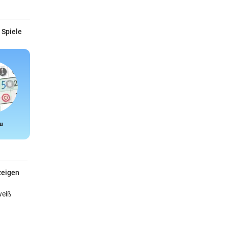
 Spiele
u
Snake
zeigen