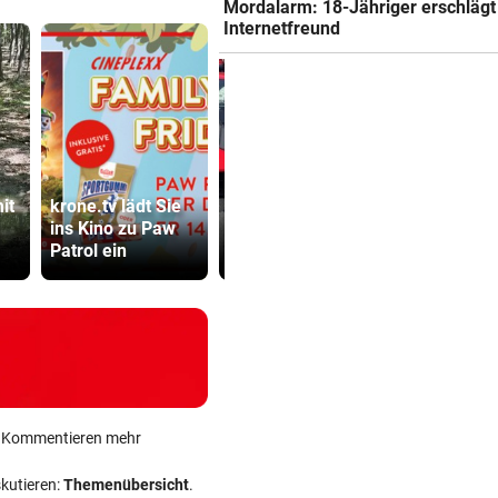
Mordalarm: 18-Jähriger erschlägt
Internetfreund
Zyprer schrottet
it
krone.tv lädt Sie
Lamborghini
Mordalarm:
ins Kino zu Paw
Huracan auf
Jähriger er
Patrol ein
Alpenpass
Internetfre
ein Kommentieren mehr
skutieren:
Themenübersicht
.