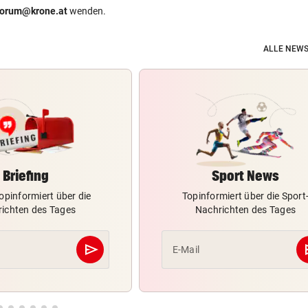
forum@krone.at
wenden.
ALLE NEWS
Briefing
Sport News
opinformiert über die
Topinformiert über die Sport
ichten des Tages
Nachrichten des Tages
send
s
E-Mail
Abschicken