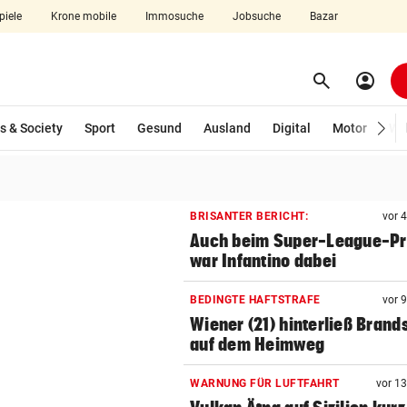
piele
Krone mobile
Immosuche
Jobsuche
Bazar
search
account_circle
Menü aufklappen
Suchen
s & Society
Sport
Gesund
Ausland
Digital
Motor
Wir
len
BRISANTER BERICHT:
vor 
Auch beim Super-League-Pr
war Infantino dabei
BEDINGTE HAFTSTRAFE
vor 
Wiener (21) hinterließ Brand
auf dem Heimweg
WARNUNG FÜR LUFTFAHRT
vor 1