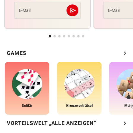
send
E-Mail
E-Mail
Abschicken
chevron_right
GAMES
Solitär
Kreuzworträtsel
Mahj
chevron_right
VORTEILSWELT „ALLE ANZEIGEN“