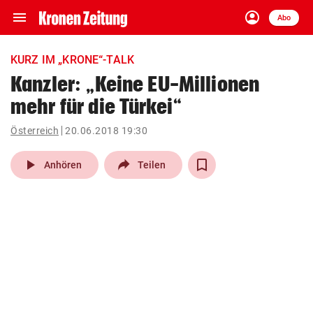
menu
account_circle
Navigation
Anmelden
Abo
close
Schließen
ein-/ausklappen
KURZ IM „KRONE“-TALK
Abonnieren
Kanzler: „Keine EU-Millionen
mehr für die Türkei“
account_circle
arrow_right
Anmelden
Österreich
20.06.2018 19:30
pin_drop
arrow_right
Bundesland auswäh
Wien
play_arrow
Anhören
Teilen
bookmark
Merkliste
Suchbegriff
search
eingeben