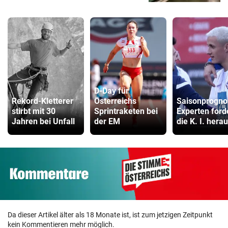
D-Day für
Rekord-Kletterer
Österreichs
Saisonprogno
stirbt mit 30
Sprintraketen bei
Experten ford
Jahren bei Unfall
der EM
die K. I. hera
Da dieser Artikel älter als 18 Monate ist, ist zum jetzigen Zeitpunkt
kein Kommentieren mehr möglich.