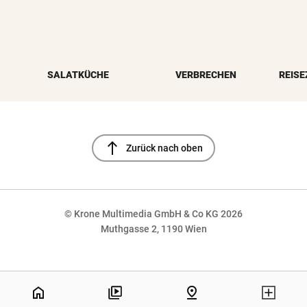
SALATKÜCHE
VERBRECHEN
REISE
north
Zurück nach oben
© Krone Multimedia GmbH & Co KG 2026
Muthgasse 2, 1190 Wien
NaN%
home
pin_drop