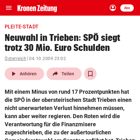
menu
account_circle
Navigation
Anmelden
Abo
close
Schließen
ein-/ausklappen
PLEITE-STADT
Abonnieren
Neuwahl in Trieben: SPÖ siegt
trotz 30 Mio. Euro Schulden
account_circle
arrow_right
Anmelden
Österreich
04.10.2009 23:02
pin_drop
arrow_right
Bundesland auswäh
Wien
play_arrow
Anhören
Teilen
bookmark
Merkliste
Mit einem Minus von rund 17 Prozentpunkten hat
die SPÖ in der obersteirischen Stadt Trieben einen
Suchbegriff
nicht unerwarteten Verlust hinnehmen müssen,
search
eingeben
kann aber weiter regieren. Den Roten wird die
Verantwortung für die Finanzmisere
zugeschrieben, die zu der außertourlichen