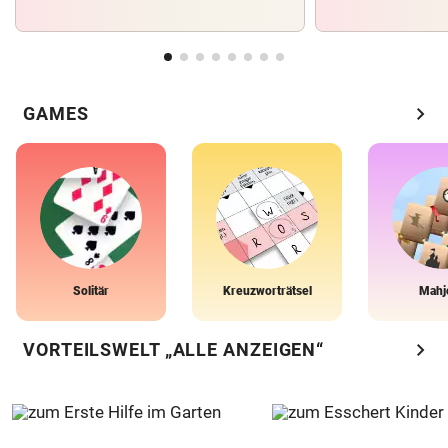
chevron_right
GAMES
Solitär
Kreuzworträtsel
Mahj
chevron_right
VORTEILSWELT „ALLE ANZEIGEN“