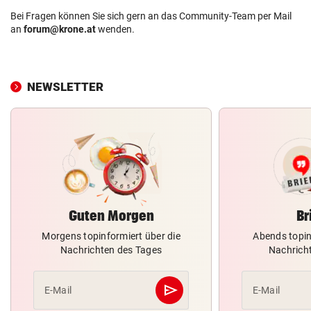
Bei Fragen können Sie sich gern an das Community-Team per Mail
an
forum@krone.at
wenden.
NEWSLETTER
Guten Morgen
Br
Morgens topinformiert über die
Abends topin
Nachrichten des Tages
Nachrich
send
E-Mail
E-Mail
Abschicken