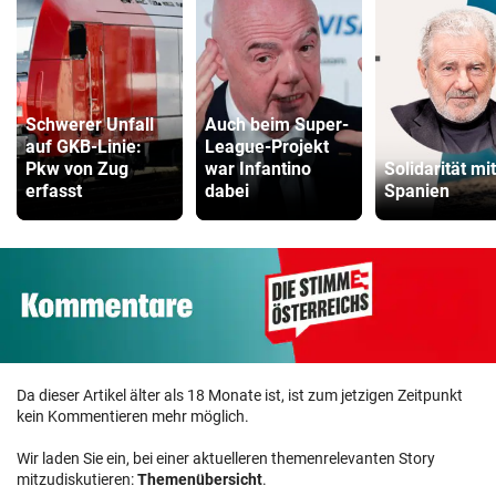
Schwerer Unfall
Auch beim Super-
auf GKB-Linie:
League-Projekt
Pkw von Zug
war Infantino
Solidarität mit
erfasst
dabei
Spanien
Da dieser Artikel älter als 18 Monate ist, ist zum jetzigen Zeitpunkt
kein Kommentieren mehr möglich.
Wir laden Sie ein, bei einer aktuelleren themenrelevanten Story
mitzudiskutieren:
Themenübersicht
.