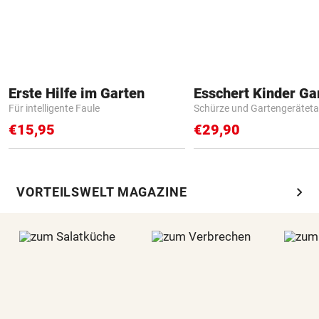
Erste Hilfe im Garten
Für intelligente Faule
Schürze und Gartengerätet
€15,95
€29,90
chevron_right
VORTEILSWELT MAGAZINE