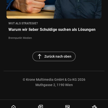
WUT ALS STRATEGIE?
Warum wir lieber Schuldige suchen als Lösungen
Brennpunkt Medien
north
Zurück nach oben
© Krone Multimedia GmbH & Co KG 2026
Muthgasse 2, 1190 Wien
NaN%