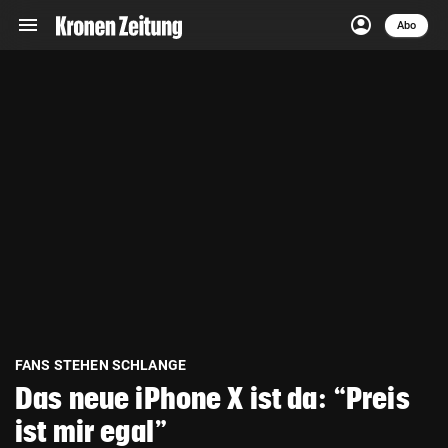
menu
account_circle
Navigation
Anmelden
Abo
close
Schließen
ein-/ausklappen
Abonnieren
account_circle
arrow_right
Anmelden
pin_drop
arrow_right
Bundesland auswäh
Wien
bookmark
Merkliste
Suchbegriff
search
eingeben
FANS STEHEN SCHLANGE
Das neue iPhone X ist da: “Preis
ist mir egal”