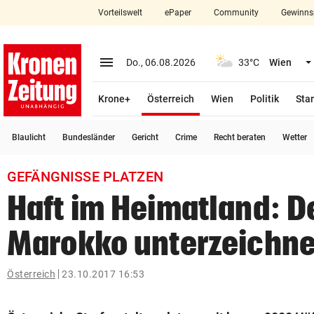
Vorteilswelt
ePaper
Community
Gewinns
close
Schließen
menu
Menü aufklappen
Do., 06.08.2026
33°C
Wien
Abonnieren
(ausgewählt)
Krone+
Österreich
Wien
Politik
Star
account_circle
arrow_right
Anmelden
Blaulicht
Bundesländer
Gericht
Crime
Recht beraten
Wetter
pin_drop
arrow_right
Bundesland auswäh
Wien
GEFÄNGNISSE PLATZEN
bookmark
Merkliste
Haft im Heimatland: D
Marokko unterzeichne
Suchbegriff
search
eingeben
Österreich
23.10.2017 16:53