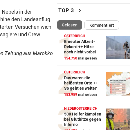
Insta360 Mic Pro: Endlich gu
Ton am Handy?
chevron_right
TOP 3
n Nebels in der
chine den Landeanflug
CHIPS, KI UND ROBOTER
vor ein
(ausgewählt)
Gelesen
Kommentiert
iterten Versuchen wich
Diese China-Durchbrüche
machen Washington nervös
ssagiere und Crew
ÖSTERREICH
Erneuter Allzeit-
WOHIN MIT GRILLRESTLN
vor ein
Rekord ++ Hitze
noch nicht vorbei
en Zeitung aus Marokko
Diese Kühlschrank-Fehler
154.750
mal gelesen
schlagen auf den Magen
ÖSTERREICH
FAHNDUNGSERFOLG
vor ein
Das waren die
Europaweit gesuchter
heißesten Orte ++
Österreicher (29) gefasst
So geht es weiter
153.959
mal gelesen
VOM WINDE VERWEHT
vor 
Geldtransporter verliert Bar
NIEDERÖSTERREICH
belebter Straße
500 Helfer kämpfen
bei Gluthitze gegen
Inferno
DISKUTIEREN SIE MIT!
vor 