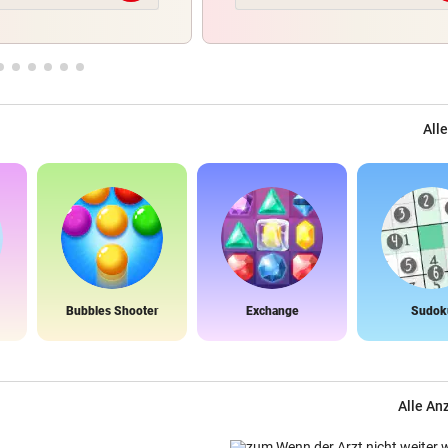
Alle
Bubbles Shooter
Exchange
Sudok
Alle An