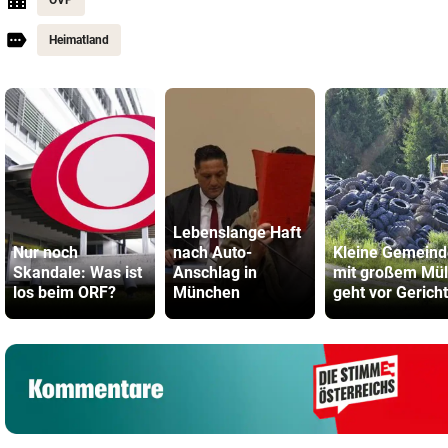
ÖVP
Heimatland
Lebenslange Haft
Nur noch
nach Auto-
Kleine Gemeind
Skandale: Was ist
Anschlag in
mit großem Mül
los beim ORF?
München
geht vor Gericht