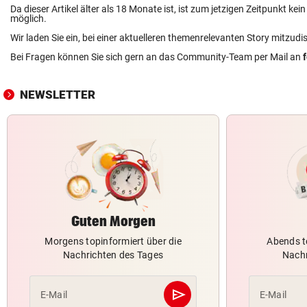
Da dieser Artikel älter als 18 Monate ist, ist zum jetzigen Zeitpunkt k
möglich.
Wir laden Sie ein, bei einer aktuelleren themenrelevanten Story mitzudi
Bei Fragen können Sie sich gern an das Community-Team per Mail an
NEWSLETTER
Guten Morgen
Morgens topinformiert über die
Abends t
Nachrichten des Tages
Nachr
send
E-Mail
E-Mail
Abschicken