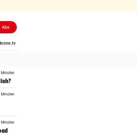
Abo
tschaft
krone.tv
Wissen
Gericht
Kolumnen
Freizeit
Reise
Ti
3 Minuten
lish?
3 Minuten
8 Minuten
oad