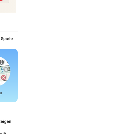
 Spiele
u
Snake
zeigen