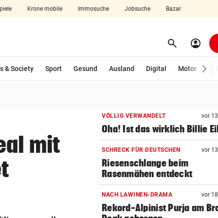
piele
Krone mobile
Immosuche
Jobsuche
Bazar
search
account_circle
Menü aufklappen
Suchen
s & Society
Sport
Gesund
Ausland
Digital
Motor
Wir
len
VÖLLIG VERWANDELT
vor 1
Oha! Ist das wirklich Billie Ei
eal mit
SCHRECK FÜR DEUTSCHEN
vor 1
t
Riesenschlange beim
Rasenmähen entdeckt
NACH LAWINEN-DRAMA
vor 1
Rekord-Alpinist Purja am Br