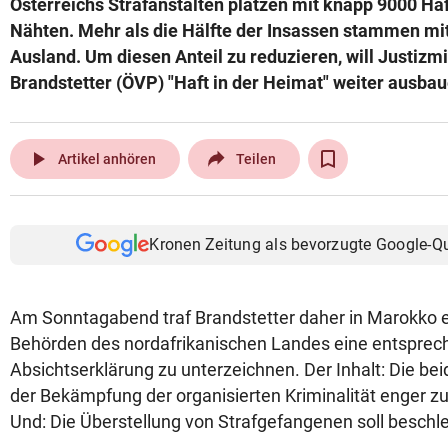
Österreichs Strafanstalten platzen mit knapp 9000 Häf
© Krone Multimedia GmbH & Co KG 2026
Nähten. Mehr als die Hälfte der Insassen stammen mi
Muthgasse 2, 1190 Wien
Ausland. Um diesen Anteil zu reduzieren, will Justizm
Brandstetter (ÖVP) "Haft in der Heimat" weiter ausbau
play_arrow
Artikel anhören
Teilen
Kronen Zeitung als bevorzugte Google-Q
Am Sonntagabend traf Brandstetter daher in Marokko e
Behörden des nordafrikanischen Landes eine entspre
Absichtserklärung zu unterzeichnen. Der Inhalt: Die be
der Bekämpfung der organisierten Kriminalität enger 
Und: Die Überstellung von Strafgefangenen soll beschl