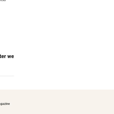
ter weiß
Der Abenteuer Club
Spielerische Abenteuer mit Piatnik
€19,90
agazine