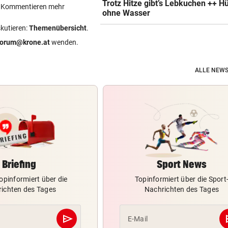
Trotz Hitze gibt’s Lebkuchen ++ H
ein Kommentieren mehr
ohne Wasser
skutieren:
Themenübersicht
.
forum@krone.at
wenden.
ALLE NEWS
Briefing
Sport News
opinformiert über die
Topinformiert über die Sport
ichten des Tages
Nachrichten des Tages
send
s
E-Mail
Abschicken