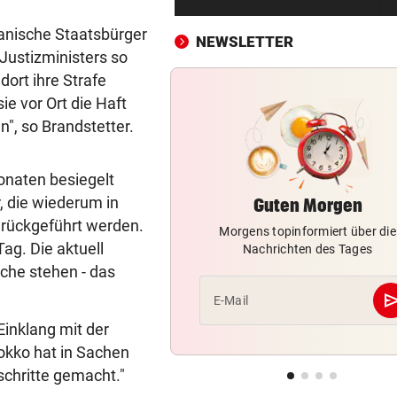
Passagierjet kollidiert
kanische Staatsbürger
NEWSLETTER
OFFENSIVE VERSTÄRKUNG
vor ein
 Justizministers so
Wunschspieler! GAK angelt 
dort ihre Strafe
junges ÖFB-Juwel
ie vor Ort die Haft
n", so Brandstetter.
AUCH NEUER THEMENWEG
vor ein
Nationalpark sucht wieder d
Almhirten des Jahres
onaten besiegelt
r, die wiederum in
Guten Morgen
„JEDE MENGE HILFE“
vor ein
urückgeführt werden.
Morgens topinformiert über die
Rihanna braucht ein Team für
ag. Die aktuell
Nachrichten des Tages
drei Kinder
che stehen - das
GROSSEINSATZ IN WIEN
vor ein
se
E-Mail
Dorotheum-Überfall: Täter i
Einklang mit der
Filiale verschanzt
kko hat in Sachen
schritte gemacht."
KRONE+ TESTET FÜR SIE
vor ein