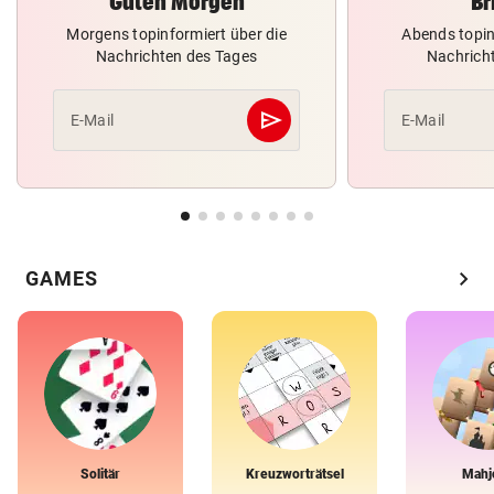
Guten Morgen
Br
Morgens topinformiert über die
Abends topin
Nachrichten des Tages
Nachrich
send
E-Mail
E-Mail
Abschicken
chevron_right
GAMES
Solitär
Kreuzworträtsel
Mahj