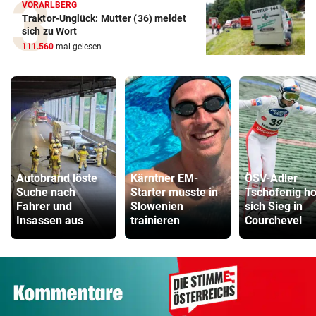
VORARLBERG
Traktor-Unglück: Mutter (36) meldet
sich zu Wort
111.560
mal gelesen
Autobrand löste
Kärntner EM-
ÖSV-Adler
Suche nach
Starter musste in
Tschofenig ho
Fahrer und
Slowenien
sich Sieg in
Insassen aus
trainieren
Courchevel