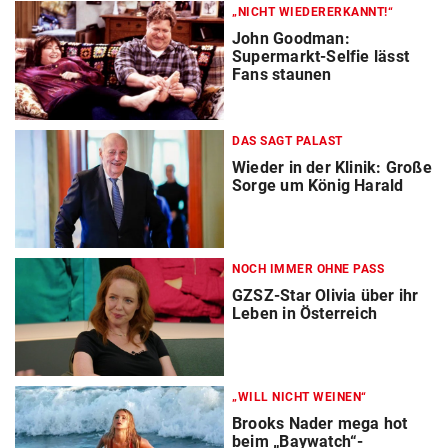
„NICHT WIEDERERKANNT!“
John Goodman:
Supermarkt-Selfie lässt
Fans staunen
DAS SAGT PALAST
Wieder in der Klinik: Große
Sorge um König Harald
NOCH IMMER OHNE PASS
GZSZ-Star Olivia über ihr
Leben in Österreich
„WILL NICHT WEINEN“
Brooks Nader mega hot
beim „Baywatch“-