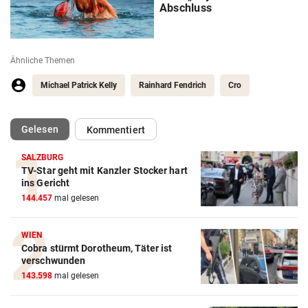
Abschluss
Ähnliche Themen
Michael Patrick Kelly
Rainhard Fendrich
Cro
(ausgewählt)
Gelesen
Kommentiert
SALZBURG
TV-Star geht mit Kanzler Stocker hart
ins Gericht
144.457
mal gelesen
WIEN
Cobra stürmt Dorotheum, Täter ist
verschwunden
143.598
mal gelesen