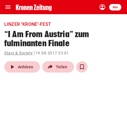
menu
account_circle
Navigation
Anmelden
Abo
close
Schließen
ein-/ausklappen
LINZER "KRONE"-FEST
Abonnieren
“I Am From Austria” zum
fulminanten Finale
account_circle
arrow_right
Anmelden
Stars & Society
19.08.2017 23:01
pin_drop
arrow_right
Bundesland auswäh
Wien
play_arrow
Anhören
Teilen
bookmark
Merkliste
Suchbegriff
search
eingeben