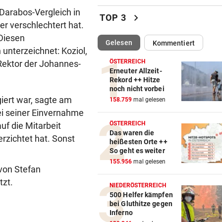
Wien: Männer protestierten
 Darabos-Vergleich in
Gewalt an Frauen
chevron_right
TOP 3
r verschlechtert hat.
OBERÖSTERREICH
vor ein
 Diesen
(ausgewählt)
Gelesen
Kommentiert
„Wer will mich?“: Diese Tier
 unterzeichnet: Koziol,
haben kein Zuhause
ÖSTERREICH
Rektor der Johannes-
Erneuter Allzeit-
BEWAFFNETER ÜBERFALL
vor ein
Rekord ++ Hitze
noch nicht vorbei
Dorotheum: Räuber ließ Beu
iert war, sagte am
158.759
mal gelesen
Geschäft zurück
i seiner Einvernahme
ÖSTERREICH
uf die Mitarbeit
US-GRENZER NEUGIERIG
vor ein
Das waren die
So bereiten Sie sich auf Soci
rzichtet hat. Sonst
heißesten Orte ++
Media-Checks vor
So geht es weiter
155.956
mal gelesen
von Stefan
ANHALTENDE TROCKENHEIT
vor ein
tzt.
Kein Wasser mehr:
NIEDERÖSTERREICH
Alpenvereinshaus schließt 
500 Helfer kämpfen
bei Gluthitze gegen
Inferno
PROZESS UM COLD CASE
vor ein