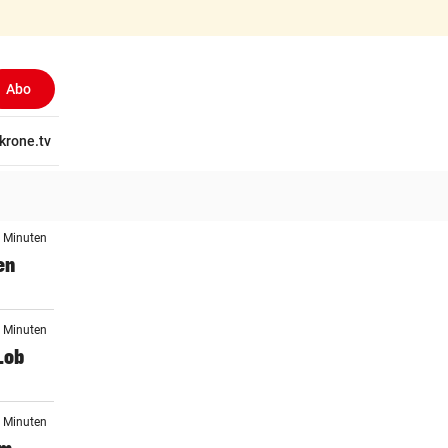
Abo
tschaft
krone.tv
Wissen
Gericht
Kolumnen
Freizeit
Reise
Ti
5 Minuten
en
6 Minuten
Lob
9 Minuten