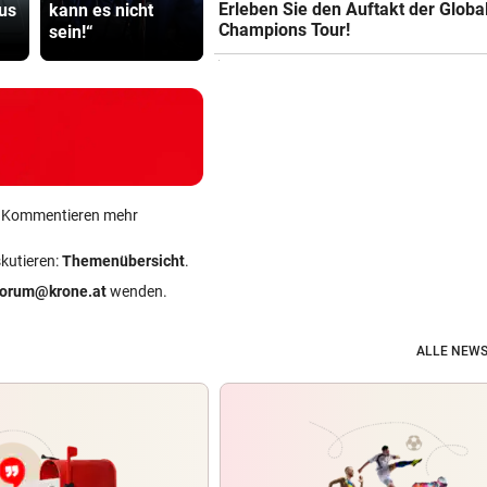
Erleben Sie den Auftakt der Globa
us
kann es nicht
ÖFB-Legionäre im
Studio: Vie
Champions Tour!
sein!“
Trainingslager
für Betreib
ein Kommentieren mehr
skutieren:
Themenübersicht
.
forum@krone.at
wenden.
ALLE NEWS