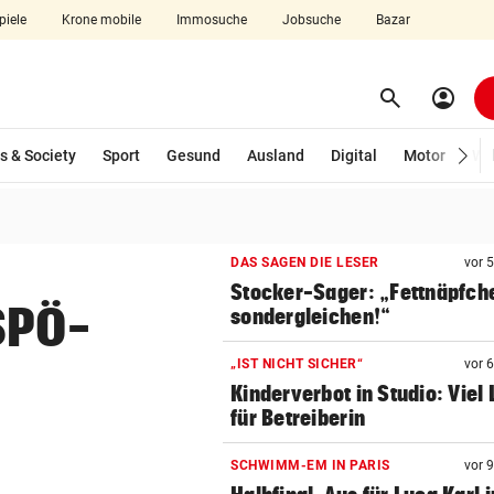
piele
Krone mobile
Immosuche
Jobsuche
Bazar
search
account_circle
Menü aufklappen
Suchen
s & Society
Sport
Gesund
Ausland
Digital
Motor
Wir
len
DAS SAGEN DIE LESER
vor 
Stocker-Sager: „Fettnäpfch
SPÖ-
sondergleichen!“
„IST NICHT SICHER“
vor 
Kinderverbot in Studio: Viel 
für Betreiberin
SCHWIMM-EM IN PARIS
vor 