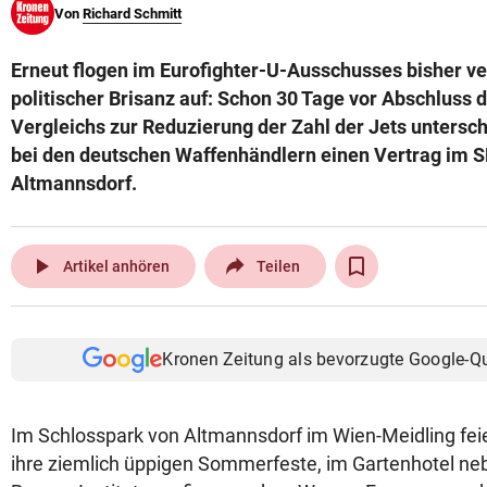
Von
Richard Schmitt
© Krone Multimedia GmbH & Co KG 2026
Muthgasse 2, 1190 Wien
Erneut flogen im Eurofighter-U-Ausschusses bisher ver
politischer Brisanz auf: Schon 30 Tage vor Abschluss 
Vergleichs zur Reduzierung der Zahl der Jets untersc
bei den deutschen Waffenhändlern einen Vertrag im 
Altmannsdorf.
play_arrow
Artikel anhören
Teilen
Kronen Zeitung als bevorzugte Google-Q
Im Schlosspark von Altmannsdorf im Wien-Meidling feie
ihre ziemlich üppigen Sommerfeste, im Gartenhotel n