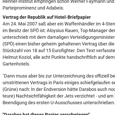
Renner-Institut empfingen schon Werner Faymann und
Parteiprominenz und Adabeis.
Vertrag der Republik auf Hotel-Briefpapier
Am 24. Mai 2007 saß aber ein Waffenhändler im 4-Ster
im Besitz der SPÖ ist: Aloysius Rauen, Top-Manager de
unterschrieb mit dem damaligen Verteidigungsministe
(SPÖ) einen bisher geheim gehaltenen Vertrag über die
Stückzahl von 18 auf 15 Eurofighter. Den Text verfasste
Helmut Koziol, alle acht Punkte handschriftlich auf dem
Gartenhotels.
"Dann muss aber bis zur Unterzeichnung des offiziell 
umstrittenen Vertrags in Paris einiges schiefgelaufen sei
(Grüne) nach: In der Endversion hätte Darabos auch no
teure) Nachtsichtfähigkeit der Jets verzichtet - und am 
Beendigung des ersten U-Ausschusses unterschrieben
"Darabos hat dieses Papier verschwiegen"