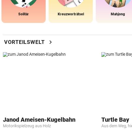
Solitär
Kreuzworträtsel
Mahjong
chevron_right
VORTEILSWELT
Janod Ameisen-Kugelbahn
Turtle Bay
Motorikspielzeug aus Holz
Aus dem Weg, hi