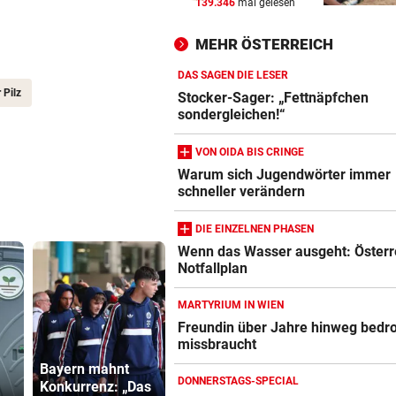
139.346
mal gelesen
Anklage-Einspruch im Mordf
Kammerer abgewiesen
MEHR ÖSTERREICH
WIEN, NÖ UND BGLD
vor ein
DAS SAGEN DIE LESER
Vermisste und zugelaufene
 Pilz
Stocker-Sager: „Fettnäpfchen
Vierbeiner
sondergleichen!“
VON OIDA BIS CRINGE
NACH OPERATION
vor 
Youngster Maxi Taucher be
Warum sich Jugendwörter immer
schneller verändern
Nummer 1 erneut
DIE EINZELNEN PHASEN
Wenn das Wasser ausgeht: Österr
Notfallplan
MARTYRIUM IN WIEN
Freundin über Jahre hinweg bedr
missbraucht
Bayern mahnt
DONNERSTAGS-SPECIAL
Konkurrenz: „Das
Thiem überrascht
Kinderverbo