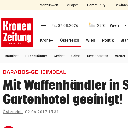
Vorteilswelt
ePaper
Community
Gewinns
close
Schließen
menu
Menü aufklappen
Fr., 07.08.2026
29°C
Wien
Abonnieren
(ausgewählt)
Krone+
Österreich
Wien
Politik
Star
account_circle
arrow_right
Anmelden
Blaulicht
Bundesländer
Gericht
Crime
Recht beraten
Wetter
pin_drop
arrow_right
Bundesland auswäh
Wien
DARABOS-GEHEIMDEAL
bookmark
Merkliste
Mit Waffenhändler in 
Gartenhotel geeinigt!
Suchbegriff
search
eingeben
Österreich
02.06.2017 15:31