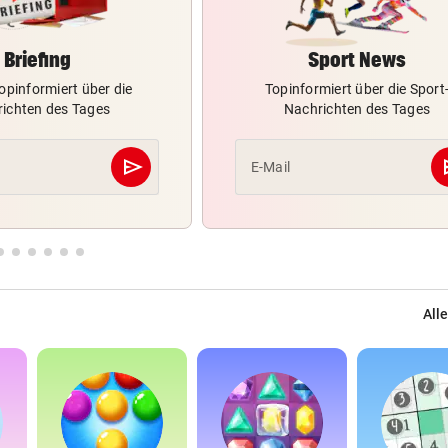
Briefing
Sport News
opinformiert über die
Topinformiert über die Sport
ichten des Tages
Nachrichten des Tages
send
s
E-Mail
Abschicken
Alle