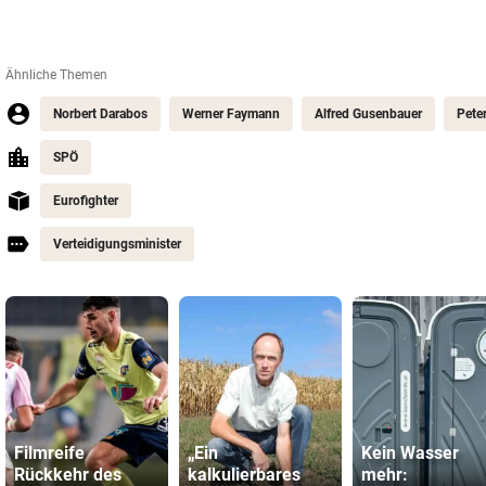
Ähnliche Themen
Norbert Darabos
Werner Faymann
Alfred Gusenbauer
Peter
SPÖ
Eurofighter
Verteidigungsminister
Filmreife
„Ein
Kein Wasser
Rückkehr des
kalkulierbares
mehr: