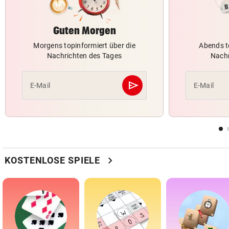
Guten Morgen
Morgens topinformiert über die
Abends t
Nachrichten des Tages
Nachr
send
E-Mail
E-Mail
Abschicken
chevron_right
KOSTENLOSE SPIELE