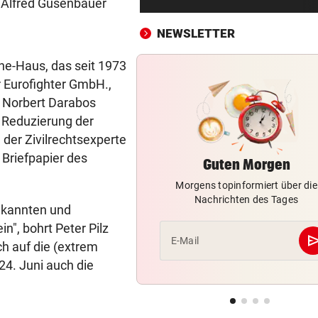
 Alfred Gusenbauer
schneller verändern
NEWSLETTER
DIE EINZELNEN PHASEN
vor ein
Wenn das Wasser ausgeht:
ne-Haus, das seit 1973
Österreichs Notfallplan
r Eurofighter GmbH.,
r Norbert Darabos
MARTYRIUM IN WIEN
vor ein
 Reduzierung der
Freundin über Jahre hinweg
 der Zivilrechtsexperte
bedroht und missbraucht
 Briefpapier des
Guten Morgen
DONNERSTAGS-SPECIAL
vor ein
Morgens topinformiert über die
Erleben Sie den Auftakt der 
Nachrichten des Tages
Champions Tour!
bekannten und
n", bohrt Peter Pilz
HIT IN SALZBURG SCHULD
vor ein
se
E-Mail
ch auf die (extrem
Ungewöhnlich! Warum Rapid
24. Juni auch die
schon um 18 Uhr spielt
.
DARUNTER RAUCH, OBONYA
vor ein