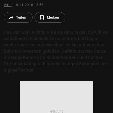
© Krone Multimedia GmbH & Co KG 2026
Viral
18.11.2016 13:57
Muthgasse 2, 1190 Wien
Teilen
Merken
Das war wohl nichts: Als eine Oma in den USA ihren
schlafenden Enkelsohn in sein Gitterbett legen
wollte, ohne ihn aufzuwecken, ist sie mitsamt dem
Baby ins Gitterbett gefallen. Gefilmt hat das Ganze
die Baby-Kamera im Kinderzimmer - und mit der
Öffentlichkeit geteilt hat die lustigen Sekunden ihre
eigene Tochter.