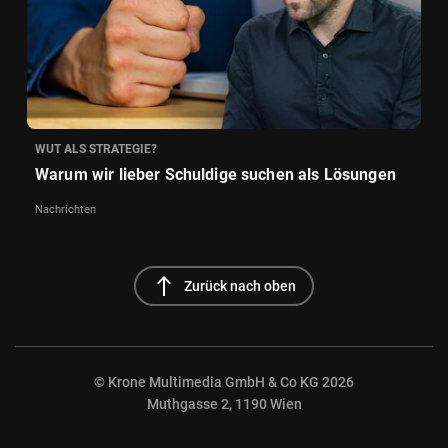
WUT ALS STRATEGIE?
Warum wir lieber Schuldige suchen als Lösungen
Nachrichten
north
Zurück nach oben
© Krone Multimedia GmbH & Co KG 2026
Muthgasse 2, 1190 Wien