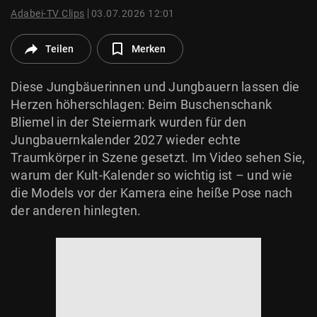
© Krone Multimedia GmbH & Co KG 2026
Adabei-TV Clips
03.07.2026 12:01
Muthgasse 2, 1190 Wien
Teilen
Merken
Diese Jungbäuerinnen und Jungbauern lassen die
Herzen höherschlagen: Beim Buschenschank
Bliemel in der Steiermark wurden für den
Jungbauernkalender 2027 wieder echte
Traumkörper in Szene gesetzt. Im Video sehen Sie,
warum der Kult‑Kalender so wichtig ist – und wie
die Models vor der Kamera eine heiße Pose nach
der anderen hinlegten.