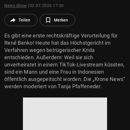
© Krone Multimedia GmbH & Co KG 2026
News Show
02.07.2026 17:30
Muthgasse 2, 1190 Wien
Teilen
Merken
Es gibt eine erste rechtskräftige Verurteilung für
René Benko! Heute hat das Höchstgericht im
Verfahren wegen betrügerischer Krida
entschieden. Außerdem: Weil sie sich
unverheiratet in einem TikTok-Livestream küssten,
sind ein Mann und eine Frau in Indonesien
öffentlich ausgepeitscht worden. Die „Krone News“
werden moderiert von Tanja Pfaffeneder.