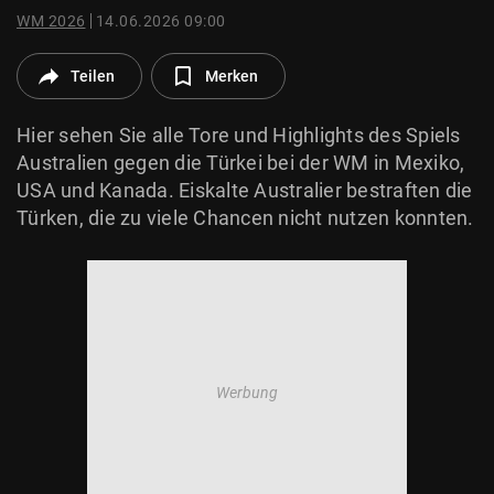
© Krone Multimedia GmbH & Co KG 2026
WM 2026
14.06.2026 09:00
Muthgasse 2, 1190 Wien
Teilen
Merken
Hier sehen Sie alle Tore und Highlights des Spiels
Australien gegen die Türkei bei der WM in Mexiko,
USA und Kanada. Eiskalte Australier bestraften die
Türken, die zu viele Chancen nicht nutzen konnten.