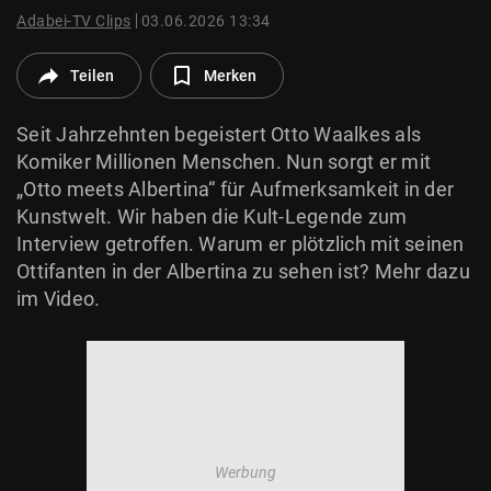
© Krone Multimedia GmbH & Co KG 2026
Adabei-TV Clips
03.06.2026 13:34
Muthgasse 2, 1190 Wien
Teilen
Merken
Seit Jahrzehnten begeistert Otto Waalkes als
Komiker Millionen Menschen. Nun sorgt er mit
„Otto meets Albertina“ für Aufmerksamkeit in der
Kunstwelt. Wir haben die Kult-Legende zum
Interview getroffen. Warum er plötzlich mit seinen
Ottifanten in der Albertina zu sehen ist? Mehr dazu
im Video.